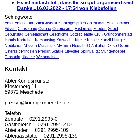
Es ist einfach toll, dass Ihr so gut organisiert seid.
Danke...
16.03.2022 - 17:54 von Klebefolien
Schlagworte
Abtei
Abteiforum
AbteiGaststätte
Abteigespräch
Abteiladen
Abteisommer
Advent
Christkönig
Corona
Coronavirus
Fastenzeit
Frieden
Gebet
Geburtstag
Gemeinschaft
Geschichte
Gottesdienste
Gruß
Gründonnerstag
Impuls
Karfreitag
Karsamstag
Karwoche
Kirche
Kloster
Konzil
Liturgie
Meditation
Mission
Mosambik
Mvimwa
Neujahr
O-Antiphon
Oase
Ostern
Osterzeit
Pfingsten
Predigt
Schule
Silvester
Spiritualität
Stundengebet
Tansania
Ukraine
Weihnachten
Kontakt
Abtei Königsmünster
Klosterberg 11
59872 Meschede
presse@koenigsmuenster.de
T
elefon
Zentrale 0291.2995-0
Gastbereich 0291.2995-210
Abteiladen 0291.2995-109
Abteigaststätte 0291.2995-139