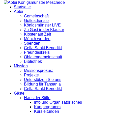
Startseite
Abtei
Gemeinschaft
Gottesdienste
Königsmünster LIVE
Zu Gast in der Klausur
Kloster auf Zeit
Mönch werden
Spenden
Cella Sankt Benedikt
Freundeskreis
Oblatengemeinschaft
Bibliothek
Mission
Missionsprokura
Projekte
Unterstützen Sie uns
Bildung für Tansania
Cella Sankt Benedikt
Gäste
Haus der Stille
Info und Organisatorisches
Kursprogramm
Kursleitungen