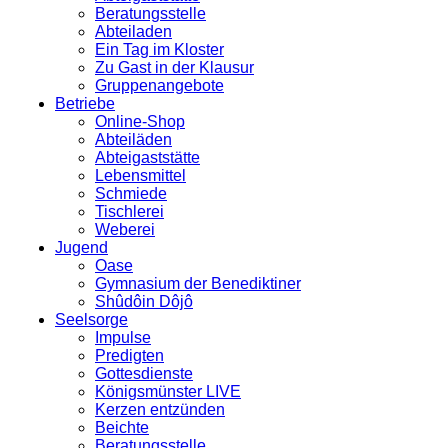
Beratungsstelle
Abteiladen
Ein Tag im Kloster
Zu Gast in der Klausur
Gruppenangebote
Betriebe
Online-Shop
Abteiläden
Abteigaststätte
Lebensmittel
Schmiede
Tischlerei
Weberei
Jugend
Oase
Gymnasium der Benediktiner
Shûdôin Dôjô
Seelsorge
Impulse
Predigten
Gottesdienste
Königsmünster LIVE
Kerzen entzünden
Beichte
Beratungsstelle