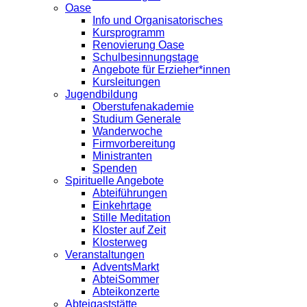
Oase
Info und Organisatorisches
Kursprogramm
Renovierung Oase
Schulbesinnungstage
Angebote für Erzieher*innen
Kursleitungen
Jugendbildung
Oberstufenakademie
Studium Generale
Wanderwoche
Firmvorbereitung
Ministranten
Spenden
Spirituelle Angebote
Abteiführungen
Einkehrtage
Stille Meditation
Kloster auf Zeit
Klosterweg
Veranstaltungen
AdventsMarkt
AbteiSommer
Abteikonzerte
Abteigaststätte