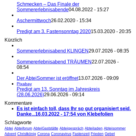
Schmecken – Das Finale der
Sommererlebnisabende
04.08.2022 - 15:27
Aschermittwoch
26.02.2020 - 15:34
Predigt am 3. Fastensonntag 2020
15.03.2020 - 20:35
Kürzlich
Sommererlebnisabend KLINGEN
29.07.2026 - 08:35
Sommererlebnisabend TRÄUMEN
22.07.2026 -
08:54
Der AbteiSommer ist eröffnet
13.07.2026 - 09:09
Pixabay
Predigt am 13. Sonntag im Jahreskreis
(28.06.2026)
29.06.2026 - 09:14
Kommentare
Es ist einfach toll, dass Ihr so gut organisiert seid.
Danke...
16.03.2022 - 17:54 von Klebefolien
Schlagworte
Abtei
Abteiforum
AbteiGaststätte
Abteigespräch
Abteiladen
Abteisommer
Advent
Christkönig
Corona
Coronavirus
Fastenzeit
Frieden
Gebet