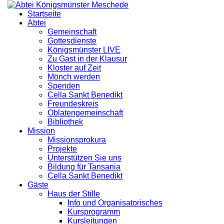
Startseite
Abtei
Gemeinschaft
Gottesdienste
Königsmünster LIVE
Zu Gast in der Klausur
Kloster auf Zeit
Mönch werden
Spenden
Cella Sankt Benedikt
Freundeskreis
Oblatengemeinschaft
Bibliothek
Mission
Missionsprokura
Projekte
Unterstützen Sie uns
Bildung für Tansania
Cella Sankt Benedikt
Gäste
Haus der Stille
Info und Organisatorisches
Kursprogramm
Kursleitungen