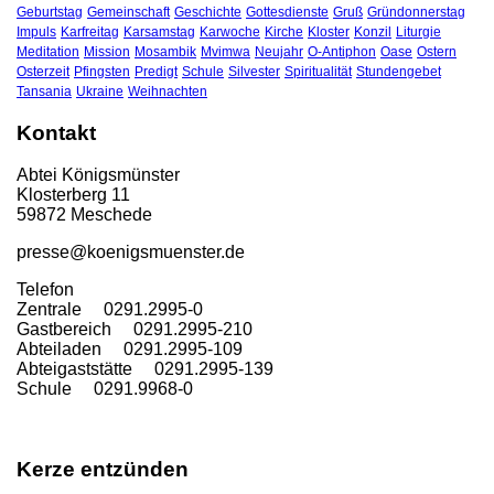
Geburtstag
Gemeinschaft
Geschichte
Gottesdienste
Gruß
Gründonnerstag
Impuls
Karfreitag
Karsamstag
Karwoche
Kirche
Kloster
Konzil
Liturgie
Meditation
Mission
Mosambik
Mvimwa
Neujahr
O-Antiphon
Oase
Ostern
Osterzeit
Pfingsten
Predigt
Schule
Silvester
Spiritualität
Stundengebet
Tansania
Ukraine
Weihnachten
Kontakt
Abtei Königsmünster
Klosterberg 11
59872 Meschede
presse@koenigsmuenster.de
T
elefon
Zentrale 0291.2995-0
Gastbereich 0291.2995-210
Abteiladen 0291.2995-109
Abteigaststätte 0291.2995-139
Schule 0291.9968-0
Kerze entzünden