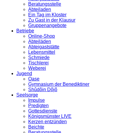
Beratungsstelle
Abteiladen
Ein Tag im Kloster
Zu Gast in der Klausur
Gruppenangebote
Betriebe
Online-Shop
Abteiläden
Abteigaststätte
Lebensmittel
Schmiede
Tischlerei
Weberei
Jugend
Oase
Gymnasium der Benediktiner
Shûdôin Dôjô
Seelsorge
Impulse
Predigten
Gottesdienste
Königsmünster LIVE
Kerzen entzünden
Beichte
Beratungsstelle