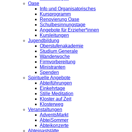
Oase
Info und Organisatorisches
Kursprogramm
Renovierung Oase
Schulbesinnungstage
Angebote für Erzieher*innen
Kursleitungen
Jugendbildung
Oberstufenakademie
Studium Generale
Wanderwoche
Firmvorbereitung
Ministranten
Spenden
Spirituelle Angebote
Abteiführungen
Einkehrtage
Stille Meditation
Kloster auf Zeit
Klosterweg
Veranstaltungen
AdventsMarkt
AbteiSommer
Abteikonzerte
Abteigaststätte