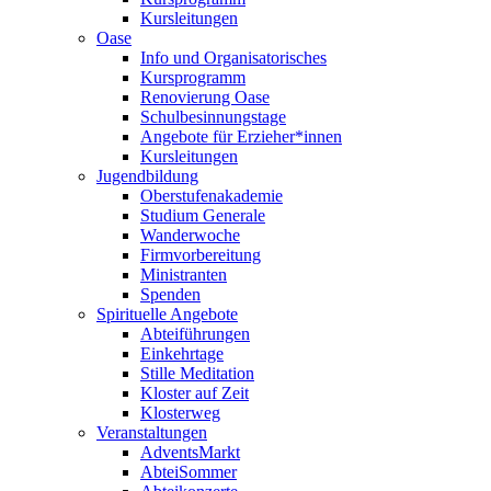
Kursleitungen
Oase
Info und Organisatorisches
Kursprogramm
Renovierung Oase
Schulbesinnungstage
Angebote für Erzieher*innen
Kursleitungen
Jugendbildung
Oberstufenakademie
Studium Generale
Wanderwoche
Firmvorbereitung
Ministranten
Spenden
Spirituelle Angebote
Abteiführungen
Einkehrtage
Stille Meditation
Kloster auf Zeit
Klosterweg
Veranstaltungen
AdventsMarkt
AbteiSommer