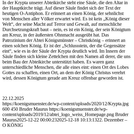
In der Krypta unserer Abteikirche steht eine Säule, die den Altar in
der Hauptkirche trägt. Auf dieser Säule findet sich der Text der
heutigen O-Antiphon. Er erinnert an einen König, der sehnlichst
von Menschen aller Völker erwartet wird. Es ist kein „König dieser
Welt“, der seine Macht auf Terror und Gewalt, auf menschliche
Durchsetzungskraft baut – nein, es ist ein König, der sein Königtum
am Kreuz, in der äußersten Ohnmacht ausgeübt hat. Das
Patrozinium der Abtei Königsmünster – Christkönig – erinnert an
einen solchen König. Er ist der „Schlussstein, der die Gegensätze
eint“, wie es in der Säule der Krypta deutlich wird. Im Innern der
Säule finden sich kleine Zettelchen mit den Namen all derer, die uns
beim Bau der Abteikirche unterstützt haben. Es waren ganz
unterschiedliche Menschen, die alle eines eint: einen Ort des Lobes
Gottes zu schaffen, einen Ort, an dem der König Christus verehrt
wird, dessen Königtum gerade am Kreuz offenbar geworden ist.
22.12.2025
https://koenigsmuenster.de/wp-content/uploads/2020/12/Krypta.jpg
600
450
Bruder Maurus
https://koenigsmuenster.de/wp-
content/uploads/2019/12/abtei_logo_weiss_Homepage.png
Bruder
Maurus
2025-12-22 00:00:23
2025-12-18 10:13:13
22. Dezember –
O KÖNIG