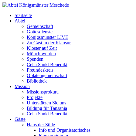
Startseite
Abtei
Gemeinschaft
Gottesdienste
Königsmünster LIVE
Zu Gast in der Klausur
Kloster auf Zeit
Mönch werden
Spenden
Cella Sankt Benedikt
Freundeskreis
Oblatengemeinschaft
Bibliothek
Mission
Missionsprokura
Projekte
Unterstützen Sie uns
Bildung für Tansania
Cella Sankt Benedikt
Gäste
Haus der Stille
Info und Organisatorisches
Kursprogramm