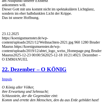
am Nullpunkt unserer Existenz
ankommen will.
Dieser Gott mit uns kommt nicht im spektakulären Lichtglanz,
sondern im eher halbdunklen Licht der Krippe.
Das ist unsere Hoffnung.
23.12.2025
https://koenigsmuenster.de/wp-
content/uploads/2021/12/Weihnachten-2021.jpg
960
1280
Bruder
Maurus
https://koenigsmuenster.de/wp-
content/uploads/2019/12/abtei_logo_weiss_Homepage.png
Bruder
Maurus
2025-12-23 00:00:56
2025-12-18 10:21:49
23. Dezember –
O EMMANUEL
22. Dezember – O KÖNIG
Impuls
O König aller Völker,
ihre Erwartung und Sehnsucht;
Schlussstein, der die Gegensätze eint:
Komm und errette den Menschen, den du aus Erde gebildet hast!