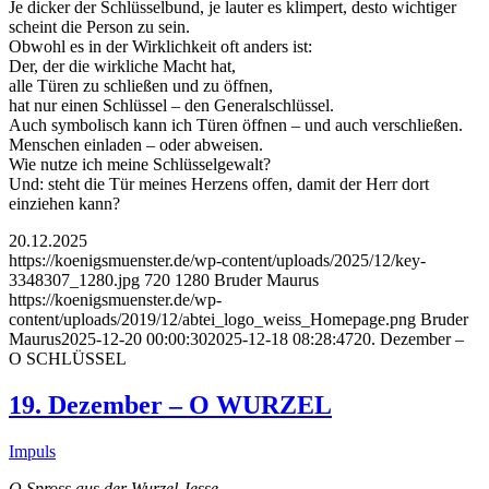
Je dicker der Schlüsselbund, je lauter es klimpert, desto wichtiger
scheint die Person zu sein.
Obwohl es in der Wirklichkeit oft anders ist:
Der, der die wirkliche Macht hat,
alle Türen zu schließen und zu öffnen,
hat nur einen Schlüssel – den Generalschlüssel.
Auch symbolisch kann ich Türen öffnen – und auch verschließen.
Menschen einladen – oder abweisen.
Wie nutze ich meine Schlüsselgewalt?
Und: steht die Tür meines Herzens offen, damit der Herr dort
einziehen kann?
20.12.2025
https://koenigsmuenster.de/wp-content/uploads/2025/12/key-
3348307_1280.jpg
720
1280
Bruder Maurus
https://koenigsmuenster.de/wp-
content/uploads/2019/12/abtei_logo_weiss_Homepage.png
Bruder
Maurus
2025-12-20 00:00:30
2025-12-18 08:28:47
20. Dezember –
O SCHLÜSSEL
19. Dezember – O WURZEL
Impuls
O Spross aus der Wurzel Jesse,