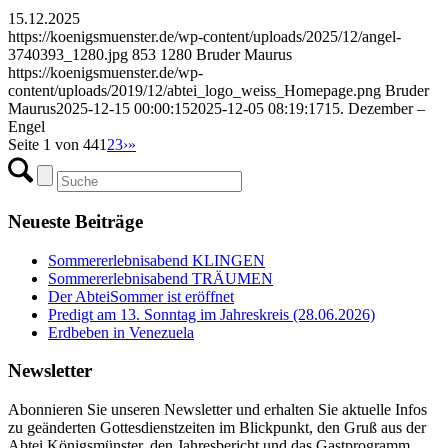
15.12.2025
https://koenigsmuenster.de/wp-content/uploads/2025/12/angel-
3740393_1280.jpg
853
1280
Bruder Maurus
https://koenigsmuenster.de/wp-
content/uploads/2019/12/abtei_logo_weiss_Homepage.png
Bruder
Maurus
2025-12-15 00:00:15
2025-12-05 08:19:17
15. Dezember –
Engel
Seite 1 von 44
1
2
3
›
»
Neueste Beiträge
Sommererlebnisabend KLINGEN
Sommererlebnisabend TRÄUMEN
Der AbteiSommer ist eröffnet
Predigt am 13. Sonntag im Jahreskreis (28.06.2026)
Erdbeben in Venezuela
Newsletter
Abonnieren Sie unseren Newsletter und erhalten Sie aktuelle Infos
zu geänderten Gottesdienstzeiten im Blickpunkt, den Gruß aus der
Abtei Königsmünster, den Jahresbericht und das Gastprogramm.