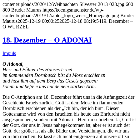
content/uploads/2020/12/Weihnachten-Silvester-2013-028.jpg
600
800
Bruder Maurus
https://koenigsmuenster.de/wp-
content/uploads/2019/12/abtei_logo_weiss_Homepage.png
Bruder
Maurus
2025-12-19 00:00:25
2025-12-18 08:19:54
19. Dezember –
O WURZEL
18. Dezember – O ADONAI
Impuls
O Adonai
,
Herr und Führer des Hauses Israel –
im flammenden Dornbusch bist du Mose erschienen
und hast ihm auf dem Berg das Gesetz gegeben:
komm und befreie uns mit deinem starken Arm.
Die O-Antiphon am 18. Dezember führt uns in die Anfangszeit der
Geschichte Israels zurück. Gott ist dem Mose im flammenden
Dornbusch erschienen als der „Ich bin, der ich bin“. Dieser
Gottesname wird von den Israeliten bis heute aus Ehrfurcht nicht
ausgesprochen, sondern mit Adonai – Herr umschrieben. Ja, Gott ist
der Gott, der uns in Jesus nahegekommen ist, aber er ist auch der
Gott, der größer ist als alle Bilder und Vorstellungen, die wir uns
von ihm machen. Er lässt sich nicht eingrenzen auf unsere oft zu