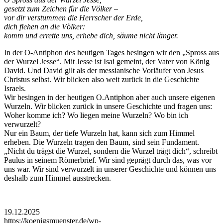
gesetzt zum Zeichen für die Völker –
vor dir verstummen die Herrscher der Erde,
dich flehen an die Völker:
komm und errette uns, erhebe dich, säume nicht länger.
In der O-Antiphon des heutigen Tages besingen wir den „Spross aus
der Wurzel Jesse“. Mit Jesse ist Isai gemeint, der Vater von König
David. Und David gilt als der messianische Vorläufer von Jesus
Christus selbst. Wir blicken also weit zurück in die Geschichte
Israels.
Wir besingen in der heutigen O.Antiphon aber auch unsere eigenen
Wurzeln. Wir blicken zurück in unsere Geschichte und fragen uns:
Woher komme ich? Wo liegen meine Wurzeln? Wo bin ich
verwurzelt?
Nur ein Baum, der tiefe Wurzeln hat, kann sich zum Himmel
erheben. Die Wurzeln tragen den Baum, sind sein Fundament.
„Nicht du trägst die Wurzel, sondern die Wurzel trägt dich“, schreibt
Paulus in seinem Römerbrief. Wir sind geprägt durch das, was vor
uns war. Wir sind verwurzelt in unserer Geschichte und können uns
deshalb zum Himmel ausstrecken.
19.12.2025
https://koenigsmuenster.de/wp-