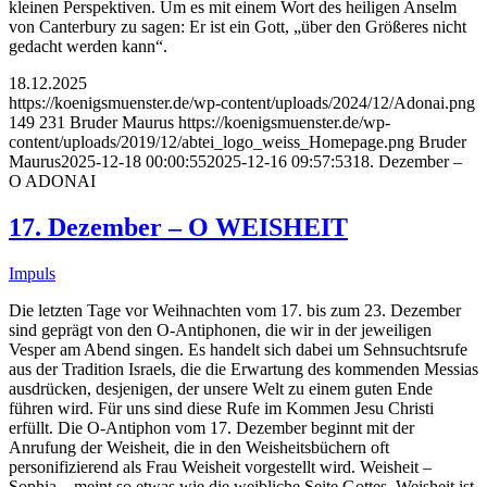
kleinen Perspektiven. Um es mit einem Wort des heiligen Anselm
von Canterbury zu sagen: Er ist ein Gott, „über den Größeres nicht
gedacht werden kann“.
18.12.2025
https://koenigsmuenster.de/wp-content/uploads/2024/12/Adonai.png
149
231
Bruder Maurus
https://koenigsmuenster.de/wp-
content/uploads/2019/12/abtei_logo_weiss_Homepage.png
Bruder
Maurus
2025-12-18 00:00:55
2025-12-16 09:57:53
18. Dezember –
O ADONAI
17. Dezember – O WEISHEIT
Impuls
Die letzten Tage vor Weihnachten vom 17. bis zum 23. Dezember
sind geprägt von den O-Antiphonen, die wir in der jeweiligen
Vesper am Abend singen. Es handelt sich dabei um Sehnsuchtsrufe
aus der Tradition Israels, die die Erwartung des kommenden Messias
ausdrücken, desjenigen, der unsere Welt zu einem guten Ende
führen wird. Für uns sind diese Rufe im Kommen Jesu Christi
erfüllt. Die O-Antiphon vom 17. Dezember beginnt mit der
Anrufung der Weisheit, die in den Weisheitsbüchern oft
personifizierend als Frau Weisheit vorgestellt wird. Weisheit –
Sophia – meint so etwas wie die weibliche Seite Gottes. Weisheit ist