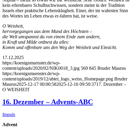
kein erlernbares Schulbuchwissen, sondern meint in der Tradition
Israels eher praktische Lebensklugheit. Einer, der im wahrsten Sinn
des Wortes im Leben etwas er-fahren hat, ist weise.
O Weisheit,
hervorgegangen aus dem Mund des Höchsten –
die Welt umspannst du von einem Ende zum andern,
in Kraft und Milde ordnest du alles:
Komm und offenbare uns den Weg der Weisheit und Einsicht.
17.12.2025
https://koenigsmuenster.de/wp-
content/uploads/2020/02/NIK0018_3.jpg
569
845
Bruder Maurus
https://koenigsmuenster.de/wp-
content/uploads/2019/12/abtei_logo_weiss_Homepage.png
Bruder
Maurus
2025-12-17 00:00:58
2025-12-16 09:50:37
17. Dezember –
O WEISHEIT
16. Dezember – Advents-ABC
Impuls
Advent