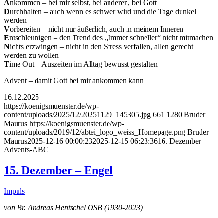
A
nkommen – bei mir selbst, bei anderen, bei Gott
D
urchhalten – auch wenn es schwer wird und die Tage dunkel
werden
V
orbereiten – nicht nur äußerlich, auch in meinem Inneren
E
ntschleunigen – den Trend des „Immer schneller“ nicht mitmachen
N
ichts erzwingen – nicht in den Stress verfallen, allen gerecht
werden zu wollen
T
ime Out – Auszeiten im Alltag bewusst gestalten
Advent – damit Gott bei mir ankommen kann
16.12.2025
https://koenigsmuenster.de/wp-
content/uploads/2025/12/20251129_145305.jpg
661
1280
Bruder
Maurus
https://koenigsmuenster.de/wp-
content/uploads/2019/12/abtei_logo_weiss_Homepage.png
Bruder
Maurus
2025-12-16 00:00:23
2025-12-15 06:23:36
16. Dezember –
Advents-ABC
15. Dezember – Engel
Impuls
von Br. Andreas Hentschel OSB (1930-2023)