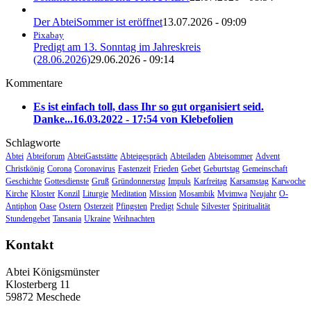
Der AbteiSommer ist eröffnet
13.07.2026 - 09:09
Pixabay
Predigt am 13. Sonntag im Jahreskreis
(28.06.2026)
29.06.2026 - 09:14
Kommentare
Es ist einfach toll, dass Ihr so gut organisiert seid.
Danke...
16.03.2022 - 17:54 von Klebefolien
Schlagworte
Abtei
Abteiforum
AbteiGaststätte
Abteigespräch
Abteiladen
Abteisommer
Advent
Christkönig
Corona
Coronavirus
Fastenzeit
Frieden
Gebet
Geburtstag
Gemeinschaft
Geschichte
Gottesdienste
Gruß
Gründonnerstag
Impuls
Karfreitag
Karsamstag
Karwoche
Kirche
Kloster
Konzil
Liturgie
Meditation
Mission
Mosambik
Mvimwa
Neujahr
O-
Antiphon
Oase
Ostern
Osterzeit
Pfingsten
Predigt
Schule
Silvester
Spiritualität
Stundengebet
Tansania
Ukraine
Weihnachten
Kontakt
Abtei Königsmünster
Klosterberg 11
59872 Meschede