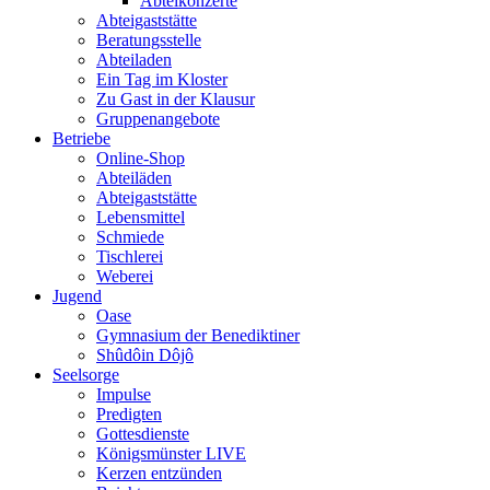
Abteikonzerte
Abteigaststätte
Beratungsstelle
Abteiladen
Ein Tag im Kloster
Zu Gast in der Klausur
Gruppenangebote
Betriebe
Online-Shop
Abteiläden
Abteigaststätte
Lebensmittel
Schmiede
Tischlerei
Weberei
Jugend
Oase
Gymnasium der Benediktiner
Shûdôin Dôjô
Seelsorge
Impulse
Predigten
Gottesdienste
Königsmünster LIVE
Kerzen entzünden