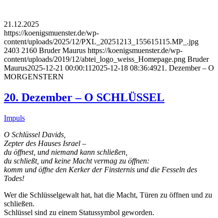
21.12.2025
https://koenigsmuenster.de/wp-
content/uploads/2025/12/PXL_20251213_155615115.MP_.jpg
2403
2160
Bruder Maurus
https://koenigsmuenster.de/wp-
content/uploads/2019/12/abtei_logo_weiss_Homepage.png
Bruder
Maurus
2025-12-21 00:00:11
2025-12-18 08:36:49
21. Dezember – O
MORGENSTERN
20. Dezember – O SCHLÜSSEL
Impuls
O Schlüssel Davids,
Zepter des Hauses Israel –
du öffnest, und niemand kann schließen,
du schließt, und keine Macht vermag zu öffnen:
komm und öffne den Kerker der Finsternis und die Fesseln des
Todes!
Wer die Schlüsselgewalt hat, hat die Macht, Türen zu öffnen und zu
schließen.
Schlüssel sind zu einem Statussymbol geworden.