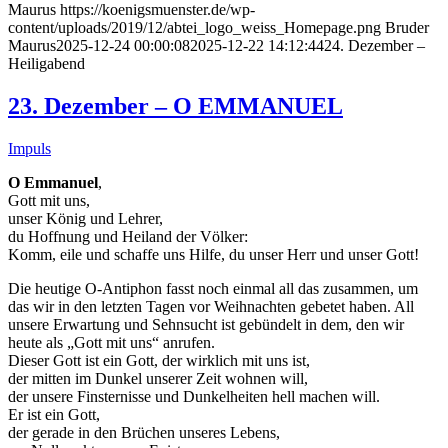
Maurus
https://koenigsmuenster.de/wp-
content/uploads/2019/12/abtei_logo_weiss_Homepage.png
Bruder
Maurus
2025-12-24 00:00:08
2025-12-22 14:12:44
24. Dezember –
Heiligabend
23. Dezember – O EMMANUEL
Impuls
O Emmanuel
,
Gott mit uns,
unser König und Lehrer,
du Hoffnung und Heiland der Völker:
Komm, eile und schaffe uns Hilfe, du unser Herr und unser Gott!
Die heutige O-Antiphon fasst noch einmal all das zusammen, um
das wir in den letzten Tagen vor Weihnachten gebetet haben. All
unsere Erwartung und Sehnsucht ist gebündelt in dem, den wir
heute als „Gott mit uns“ anrufen.
Dieser Gott ist ein Gott, der wirklich mit uns ist,
der mitten im Dunkel unserer Zeit wohnen will,
der unsere Finsternisse und Dunkelheiten hell machen will.
Er ist ein Gott,
der gerade in den Brüchen unseres Lebens,