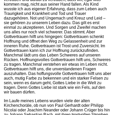
kommen mag, nicht aus seiner Hand fallen. Als Kind
wusste ich aus eigener Erfahrung, dass zum Leben auch
Traurigkeit und Krankheit und Tod und Trauer
dazugehören. Not und Ungemach und Kreuz und Leid –
sie gehören zu unserem Leben dazu. Das gilt es erst
einmal zu akzeptieren. Und Sorgen und Zweifel machen
uns alles nur noch viel schwerer. Das stimmt. Aber
Gottvertrauen hilft uns hingegen: Gottvertrauen schenkt
Hoffnung und öffnet den Weg zu Gelassenheit und zur
inneren Ruhe. Gottvertrauen ist Trost und Zuversicht. Im
Gottvertrauen kann ich zur Hoffnung zurückzufinden.
Manchmal lädt uns das Leben Schweres auf unseren
Rücken. Hoffnungsvolles Gottvertrauen hilft uns, Schweres
zu tragen. Manchmal verstehen wir etwas im Leben nicht.
Gottvertrauen hilft uns, die unverstandenen Fragen
auszuhalten. Das hoffungsvolle Gottvertrauen hilft uns aber
auch, mutig Farbe zu bekennen und ein starker Felsen zu
sein, wenn es darum geht, Gottes Liebe in die Welt zu
tragen. Denn Gottes Liebe ist stark wie ein Fels, auf den
wir bauen dürfen.
Im Laufe meines Lebens wurden viele der alten
Kirchenchoräle, ob nun von Paul Gerhardt oder Philipp
Nicolai oder Joachim Neander oder Johann Crüger bis hin
zu Johann Sebastian Bach, mit ihren trostvollen Strophen