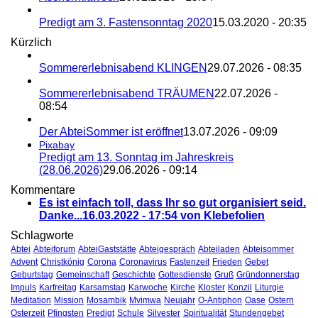
Predigt am 3. Fastensonntag 2020
15.03.2020 - 20:35
Kürzlich
Sommererlebnisabend KLINGEN
29.07.2026 - 08:35
Sommererlebnisabend TRÄUMEN
22.07.2026 -
08:54
Der AbteiSommer ist eröffnet
13.07.2026 - 09:09
Pixabay
Predigt am 13. Sonntag im Jahreskreis
(28.06.2026)
29.06.2026 - 09:14
Kommentare
Es ist einfach toll, dass Ihr so gut organisiert seid.
Danke...
16.03.2022 - 17:54 von Klebefolien
Schlagworte
Abtei
Abteiforum
AbteiGaststätte
Abteigespräch
Abteiladen
Abteisommer
Advent
Christkönig
Corona
Coronavirus
Fastenzeit
Frieden
Gebet
Geburtstag
Gemeinschaft
Geschichte
Gottesdienste
Gruß
Gründonnerstag
Impuls
Karfreitag
Karsamstag
Karwoche
Kirche
Kloster
Konzil
Liturgie
Meditation
Mission
Mosambik
Mvimwa
Neujahr
O-Antiphon
Oase
Ostern
Osterzeit
Pfingsten
Predigt
Schule
Silvester
Spiritualität
Stundengebet