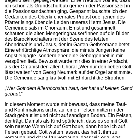
tragend sehr gepflegt werden. Eine Tradition war es, dass
ich schon als Grundschulbub gerne in der Passionszeit in
die Passionsandachten ging. Gespannt lauschte ich den
Gedanken des Oberkirchenrates Probst oder jenen des
Pfarrer Isings über die Leiden unseres Herrn Jesus. Die
Gemeinde saß im Chorraum. Ernst und gesammelt
schauten die alten Mengeringhäuser*innen auf die Bilder
des Barockhochalters mit der Szene des letzten
Abendmahls und Jesus, der im Garten Gethsemane betet.
Eine ehrfürchtige Atmosphäre, die mir als Jungen keine
Angst einjagte, sondern eher eine Geborgenheit in mir
verspüren ließ. Bewusst wurde mir dies in einer Andacht,
als der Organist den alten Choral „Wer nur den lieben Gott
lässt walten“ von Georg Neumark auf der Orgel anstimmte.
Die Gemeinde sang kraftvoll mit Ehrfurcht die Strophen.
„
Wer Gott dem Allerhöchsten traut, der hat auf keinen Sand
gebaut
.“
In diesem Moment wurde mir bewusst, dass meine Tauf-
und Konfirmationskirche auf einen Felsen mitten in der
Stadt gebaut ist und nicht auf sandigen Boden. Ein Felsen,
der trägt. Damals als Kind spürte ich, dass es so mit Gott
sein musste Wenn ich auf Gott baue, dann habe ich auf
Felsen gebaut. Gott walten lassen, das heißt ihm zu
vertrauen und darauf zu vertrauen, dass wir, egal was