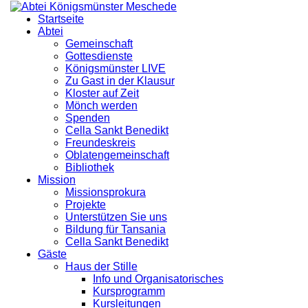
Startseite
Abtei
Gemeinschaft
Gottesdienste
Königsmünster LIVE
Zu Gast in der Klausur
Kloster auf Zeit
Mönch werden
Spenden
Cella Sankt Benedikt
Freundeskreis
Oblatengemeinschaft
Bibliothek
Mission
Missionsprokura
Projekte
Unterstützen Sie uns
Bildung für Tansania
Cella Sankt Benedikt
Gäste
Haus der Stille
Info und Organisatorisches
Kursprogramm
Kursleitungen