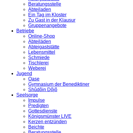
Beratungsstelle
Abteiladen
Ein Tag im Kloster
Zu Gast in der Klausur
Gruppenangebote
Betriebe
Online-Shop
Abteiläden
Abteigaststätte
Lebensmittel
Schmiede
Tischlerei
Weberei
Jugend
Oase
Gymnasium der Benediktiner
Shûdôin Dôjô
Seelsorge
Impulse
Predigten
Gottesdienste
Königsmünster LIVE
Kerzen entzünden
Beichte
Beratungsstelle