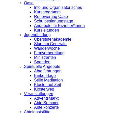
Oase
Info und Organisatorisches
Kursprogramm
Renovierung Oase
Schulbesinnungstage
Angebote für Erzieher*innen
Kursleitungen
Jugendbildung
Oberstufenakademie
Studium Generale
Wanderwoche
Firmvorbereitung
Ministranten
Spenden
Spirituelle Angebote
Abteiführungen
Einkehrtage
Stille Meditation
Kloster auf Zeit
Klosterweg
Veranstaltungen
AdventsMarkt
AbteiSommer
Abteikonzerte
Abteigaststätte