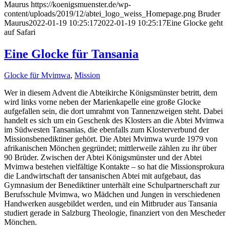
Maurus
https://koenigsmuenster.de/wp-
content/uploads/2019/12/abtei_logo_weiss_Homepage.png
Bruder
Maurus
2022-01-19 10:25:17
2022-01-19 10:25:17
Eine Glocke geht
auf Safari
Eine Glocke für Tansania
Glocke für Mvimwa
,
Mission
Wer in diesem Advent die Abteikirche Königsmünster betritt, dem
wird links vorne neben der Marienkapelle eine große Glocke
aufgefallen sein, die dort umrahmt von Tannenzweigen steht. Dabei
handelt es sich um ein Geschenk des Klosters an die Abtei Mvimwa
im Südwesten Tansanias, die ebenfalls zum Klosterverbund der
Missionsbenediktiner gehört. Die Abtei Mvimwa wurde 1979 von
afrikanischen Mönchen gegründet; mittlerweile zählen zu ihr über
90 Brüder. Zwischen der Abtei Königsmünster und der Abtei
Mvimwa bestehen vielfältige Kontakte – so hat die Missionsprokura
die Landwirtschaft der tansanischen Abtei mit aufgebaut, das
Gymnasium der Benediktiner unterhält eine Schulpartnerschaft zur
Berufsschule Mvimwa, wo Mädchen und Jungen in verschiedenen
Handwerken ausgebildet werden, und ein Mitbruder aus Tansania
studiert gerade in Salzburg Theologie, finanziert von den Mescheder
Mönchen.