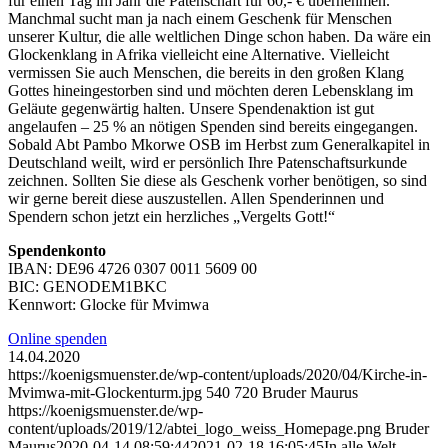
für einen Tag im Jahr die Patenschaft für 60,- € übernehmen.
Manchmal sucht man ja nach einem Geschenk für Menschen
unserer Kultur, die alle weltlichen Dinge schon haben. Da wäre ein
Glockenklang in Afrika vielleicht eine Alternative. Vielleicht
vermissen Sie auch Menschen, die bereits in den großen Klang
Gottes hineingestorben sind und möchten deren Lebensklang im
Geläute gegenwärtig halten. Unsere Spendenaktion ist gut
angelaufen – 25 % an nötigen Spenden sind bereits eingegangen.
Sobald Abt Pambo Mkorwe OSB im Herbst zum Generalkapitel in
Deutschland weilt, wird er persönlich Ihre Patenschaftsurkunde
zeichnen. Sollten Sie diese als Geschenk vorher benötigen, so sind
wir gerne bereit diese auszustellen. Allen Spenderinnen und
Spendern schon jetzt ein herzliches „Vergelts Gott!“
Spendenkonto
IBAN: DE96 4726 0307 0011 5609 00
BIC: GENODEM1BKC
Kennwort: Glocke für Mvimwa
Online spenden
14.04.2020
https://koenigsmuenster.de/wp-content/uploads/2020/04/Kirche-in-
Mvimwa-mit-Glockenturm.jpg
540
720
Bruder Maurus
https://koenigsmuenster.de/wp-
content/uploads/2019/12/abtei_logo_weiss_Homepage.png
Bruder
Maurus
2020-04-14 08:59:44
2021-02-18 16:05:45
In alle Welt