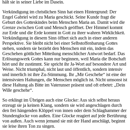
hält sie in seiner Liebe im Dasein.
Verkündigung im christlichen Sinn hat einen Hintergrund: Der
Engel Gabriel wird zu Maria geschickt. Seine Kunde fragt die
Geburt des Gotteskindes beim Menschen Maria an. Damit wird die
Grenze zwischen Gott und Mensch geöffnet. Der Himmel kommt
zur Erde und die Erde kommt in Gott zu ihrer wahren Wirklichkeit.
Verkündigung in diesem Sinn öffnet sich auch in einer anderen
Perspektive. Sie bleibt nicht bei einer Selbstoffenbarung Gottes
stehen, sondern sie bezieht den Menschen mit ein, indem das
Geschehen göttlicher Mitteilung menschlicher Antwort bedarf. Das
Erlösungswerk Gottes kann nur beginnen, weil Maria die Botschaft
hört und ihr zustimmt. Sie spricht ihr Ja-Wort auf besondere Art und
Weise. Nicht triumphal, nicht laut und öffentlich, sondern intensiv
und innerlich ist ihre Zu-Stimmung. Ihr „Mir Geschehe“ ist eine der
intensivsten Haltungen, die Menschen möglich ist. Nicht umsonst ist
diese Haltung als Bitte im Vaterunser präsent und oft erbetet: „Dein
Wille geschehe“.
So erklingt im Übrigen auch eine Glocke: Aus sich selbst heraus
erzeugt sie ja keinen Klang, sondern sie wird angeschlagen durch
den frei hängenden Klöppel von innen oder dem Schlaghammer der
Stundenglocke von außen. Eine Glocke reagiert auf jede Berührung
von außen. Auch wenn jemand sie mit der Hand anschlägt, beginnt
sie leise ihren Ton zu singen.