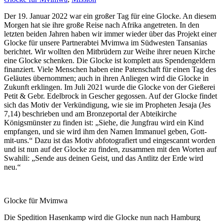
Der 19. Januar 2022 war ein großer Tag für eine Glocke. An diesem
Morgen hat sie ihre große Reise nach Afrika angetreten. In den
letzten beiden Jahren haben wir immer wieder über das Projekt einer
Glocke für unsere Partnerabtei Mvimwa im Südwesten Tansanias
berichtet. Wir wollten den Mitbrüdern zur Weihe ihrer neuen Kirche
eine Glocke schenken. Die Glocke ist komplett aus Spendengeldern
finanziert. Viele Menschen haben eine Patenschaft für einen Tag des
Geläutes übernommen; auch in ihren Anliegen wird die Glocke in
Zukunft erklingen. Im Juli 2021 wurde die Glocke von der Gießerei
Petit & Gebr. Edelbrock in Gescher gegossen. Auf der Glocke findet
sich das Motiv der Verkündigung, wie sie im Propheten Jesaja (Jes
7,14) beschrieben und am Bronzeportal der Abteikirche
Königsmünster zu finden ist: „Siehe, die Jungfrau wird ein Kind
empfangen, und sie wird ihm den Namen Immanuel geben, Gott-
mit-uns.“ Dazu ist das Motiv abfotografiert und eingescannt worden
und ist nun auf der Glocke zu finden, zusammen mit den Worten auf
Swahili: „Sende aus deinen Geist, und das Antlitz der Erde wird
neu.“
Glocke für Mvimwa
Die Spedition Hasenkamp wird die Glocke nun nach Hamburg