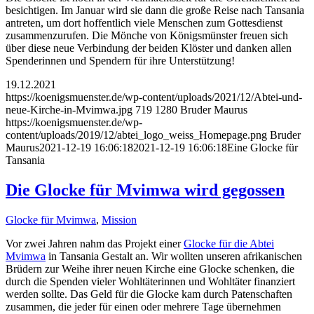
besichtigen. Im Januar wird sie dann die große Reise nach Tansania
antreten, um dort hoffentlich viele Menschen zum Gottesdienst
zusammenzurufen. Die Mönche von Königsmünster freuen sich
über diese neue Verbindung der beiden Klöster und danken allen
Spenderinnen und Spendern für ihre Unterstützung!
19.12.2021
https://koenigsmuenster.de/wp-content/uploads/2021/12/Abtei-und-
neue-Kirche-in-Mvimwa.jpg
719
1280
Bruder Maurus
https://koenigsmuenster.de/wp-
content/uploads/2019/12/abtei_logo_weiss_Homepage.png
Bruder
Maurus
2021-12-19 16:06:18
2021-12-19 16:06:18
Eine Glocke für
Tansania
Die Glocke für Mvimwa wird gegossen
Glocke für Mvimwa
,
Mission
Vor zwei Jahren nahm das Projekt einer
Glocke für die Abtei
Mvimwa
in Tansania Gestalt an. Wir wollten unseren afrikanischen
Brüdern zur Weihe ihrer neuen Kirche eine Glocke schenken, die
durch die Spenden vieler Wohltäterinnen und Wohltäter finanziert
werden sollte. Das Geld für die Glocke kam durch Patenschaften
zusammen, die jeder für einen oder mehrere Tage übernehmen