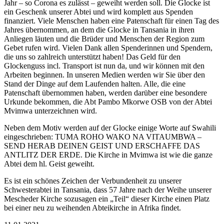
Jahr – so Corona es zulässt – geweiht werden soll. Die Glocke ist
ein Geschenk unserer Abtei und wird komplett aus Spenden
finanziert. Viele Menschen haben eine Patenschaft für einen Tag des
Jahres übernommen, an dem die Glocke in Tansania in ihren
Anliegen läuten und die Brüder und Menschen der Region zum
Gebet rufen wird. Vielen Dank allen Spenderinnen und Spendern,
die uns so zahlreich unterstützt haben! Das Geld für den
Glockenguss incl. Transport ist nun da, und wir können mit den
Arbeiten beginnen. In unseren Medien werden wir Sie über den
Stand der Dinge auf dem Laufenden halten. Alle, die eine
Patenschaft übernommen haben, werden darüber eine besondere
Urkunde bekommen, die Abt Pambo Mkorwe OSB von der Abtei
Mvimwa unterzeichnen wird.
Neben dem Motiv werden auf der Glocke einige Worte auf Swahili
eingeschrieben: TUMA ROHO WAKO NA VITAUMBWA –
SEND HERAB DEINEN GEIST UND ERSCHAFFE DAS
ANTLITZ DER ERDE. Die Kirche in Mvimwa ist wie die ganze
Abtei dem hl. Geist geweiht.
Es ist ein schönes Zeichen der Verbundenheit zu unserer
Schwesterabtei in Tansania, dass 57 Jahre nach der Weihe unserer
Mescheder Kirche sozusagen ein „Teil“ dieser Kirche einen Platz
bei einer neu zu weihenden Abteikirche in Afrika findet.