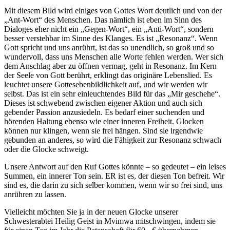
Mit diesem Bild wird einiges von Gottes Wort deutlich und von der
„Ant-Wort“ des Menschen. Das nämlich ist eben im Sinn des
Dialoges eher nicht ein „Gegen-Wort“, ein „Anti-Wort“, sondern
besser verstehbar im Sinne des Klanges. Es ist „Resonanz“. Wenn
Gott spricht und uns anrührt, ist das so unendlich, so groß und so
wundervoll, dass uns Menschen alle Worte fehlen werden. Wer sich
dem Anschlag aber zu öffnen vermag, geht in Resonanz. Im Kern
der Seele von Gott berührt, erklingt das originäre Lebenslied. Es
leuchtet unsere Gottesebenbildlichkeit auf, und wir werden wir
selbst. Das ist ein sehr einleuchtendes Bild für das „Mir geschehe“.
Dieses ist schwebend zwischen eigener Aktion und auch sich
gebender Passion anzusiedeln. Es bedarf einer suchenden und
hörenden Haltung ebenso wie einer inneren Freiheit. Glocken
können nur klingen, wenn sie frei hängen. Sind sie irgendwie
gebunden an anderes, so wird die Fähigkeit zur Resonanz schwach
oder die Glocke schweigt.
Unsere Antwort auf den Ruf Gottes könnte – so gedeutet – ein leises
Summen, ein innerer Ton sein. ER ist es, der diesen Ton befreit. Wir
sind es, die darin zu sich selber kommen, wenn wir so frei sind, uns
anrühren zu lassen.
Vielleicht möchten Sie ja in der neuen Glocke unserer
Schwesterabtei Heilig Geist in Mvimwa mitschwingen, indem sie