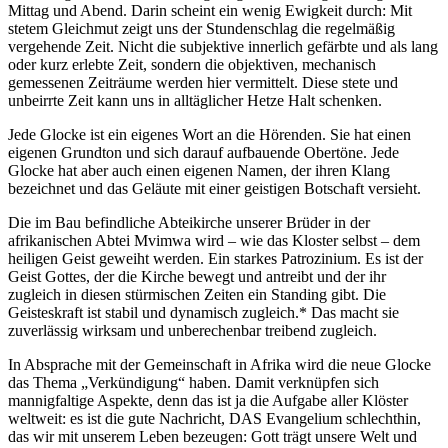
Mittag und Abend. Darin scheint ein wenig Ewigkeit durch: Mit
stetem Gleichmut zeigt uns der Stundenschlag die regelmäßig
vergehende Zeit. Nicht die subjektive innerlich gefärbte und als lang
oder kurz erlebte Zeit, sondern die objektiven, mechanisch
gemessenen Zeiträume werden hier vermittelt. Diese stete und
unbeirrte Zeit kann uns in alltäglicher Hetze Halt schenken.
Jede Glocke ist ein eigenes Wort an die Hörenden. Sie hat einen
eigenen Grundton und sich darauf aufbauende Obertöne. Jede
Glocke hat aber auch einen eigenen Namen, der ihren Klang
bezeichnet und das Geläute mit einer geistigen Botschaft versieht.
Die im Bau befindliche Abteikirche unserer Brüder in der
afrikanischen Abtei Mvimwa wird – wie das Kloster selbst – dem
heiligen Geist geweiht werden. Ein starkes Patrozinium. Es ist der
Geist Gottes, der die Kirche bewegt und antreibt und der ihr
zugleich in diesen stürmischen Zeiten ein Standing gibt. Die
Geisteskraft ist stabil und dynamisch zugleich.* Das macht sie
zuverlässig wirksam und unberechenbar treibend zugleich.
In Absprache mit der Gemeinschaft in Afrika wird die neue Glocke
das Thema „Verkündigung“ haben. Damit verknüpfen sich
mannigfaltige Aspekte, denn das ist ja die Aufgabe aller Klöster
weltweit: es ist die gute Nachricht, DAS Evangelium schlechthin,
das wir mit unserem Leben bezeugen: Gott trägt unsere Welt und