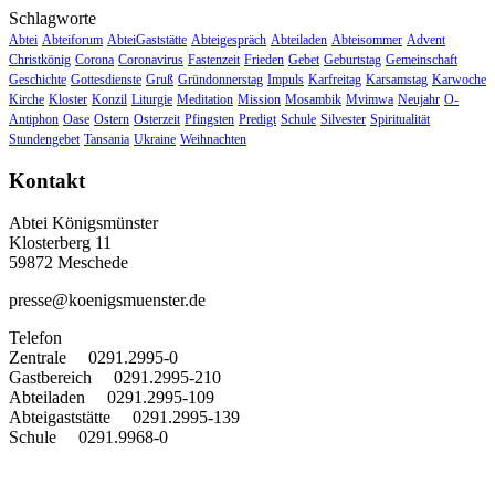
Schlagworte
Abtei
Abteiforum
AbteiGaststätte
Abteigespräch
Abteiladen
Abteisommer
Advent
Christkönig
Corona
Coronavirus
Fastenzeit
Frieden
Gebet
Geburtstag
Gemeinschaft
Geschichte
Gottesdienste
Gruß
Gründonnerstag
Impuls
Karfreitag
Karsamstag
Karwoche
Kirche
Kloster
Konzil
Liturgie
Meditation
Mission
Mosambik
Mvimwa
Neujahr
O-
Antiphon
Oase
Ostern
Osterzeit
Pfingsten
Predigt
Schule
Silvester
Spiritualität
Stundengebet
Tansania
Ukraine
Weihnachten
Kontakt
Abtei Königsmünster
Klosterberg 11
59872 Meschede
presse@koenigsmuenster.de
T
elefon
Zentrale 0291.2995-0
Gastbereich 0291.2995-210
Abteiladen 0291.2995-109
Abteigaststätte 0291.2995-139
Schule 0291.9968-0