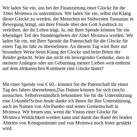
Wir laden Sie ein, uns bei der Finanzierung einer Glocke für die
Abtei Mvimwa zu unterstützen. Wir laden Sie ein, selbst ein Klang
dieser Glocke zu werden, die Menschen im Südwesten Tansanias in
Bewegung bringt, um ihrer Freude über den Gott Ausdruck zu
verleihen, der ihr Leben trägt. Ja, mit Ihrer Spende können Sie ein
lebendiger Teil des Stundengebetes der Abtei Mvimwa werden. Wir
laden Sie ein, mit Ihrer Spende die Patenschaft für die Glocke für
einen Tag im Jahr zu übernehmen. An diesem Tag wird Ihrer auf
besondere Weise beim Klang der Glocke und beim Beten der
Brüder gedacht. Wäre das nicht ein bewegender Gedanke, dass in
meinem Anliegen oder am Geburtstag meiner Lieben weit entfernt
auf dem afrikanischen Kontinent eine Glocke läutet?
Mit einer Spende von € 60,- können Sie die Patenschaft für einen
Tag des Jahres übernehmen
.
Das Datum können Sie sich (noch)
aussuchen. Selbstverständlich bekommen Sie für die Unterstützung
eine Urkunde!Schon heute danke ich Ihnen für Ihre Unterstützung,
auch im Namen von Abt Pambo und seiner Gemeinschaft in
Mvimwa. Wir freuen uns, wenn die Vision einer Glocke für
Mvimwa Wirklichkeit werden kann und damit das Band der beiden
Abteien von Königsmünster und von Mvimwa noch fester gestärkt
wird.