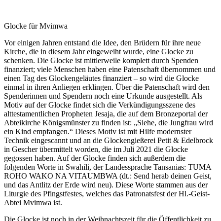
Glocke für Mvimwa
Vor einigen Jahren entstand die Idee, den Brüdern für ihre neue
Kirche, die in diesem Jahr eingeweiht wurde, eine Glocke zu
schenken. Die Glocke ist mittlerweile komplett durch Spenden
finanziert; viele Menschen haben eine Patenschaft übernommen und
einen Tag des Glockengeläutes finanziert – so wird die Glocke
einmal in ihren Anliegen erklingen. Über die Patenschaft wird den
Spenderinnen und Spendern noch eine Urkunde ausgestellt. Als
Motiv auf der Glocke findet sich die Verkündigungsszene des
alttestamentlichen Propheten Jesaja, die auf dem Bronzeportal der
Abteikirche Königsmünster zu finden ist: „Siehe, die Jungfrau wird
ein Kind empfangen.“ Dieses Motiv ist mit Hilfe modernster
Technik eingescannt und an die Glockengießerei Petit & Edelbrock
in Gescher übermittelt worden, die im Juli 2021 die Glocke
gegossen haben. Auf der Glocke finden sich außerdem die
folgenden Worte in Swahili, der Landessprache Tansanias: TUMA
ROHO WAKO NA VITAUMBWA (dt.: Send herab deinen Geist,
und das Antlitz der Erde wird neu). Diese Worte stammen aus der
Liturgie des Pfingstfestes, welches das Patronatsfest der Hl.-Geist-
Abtei Mvimwa ist.
Die Glocke ist noch in der Weihnachtszeit für die Öffentlichkeit zu