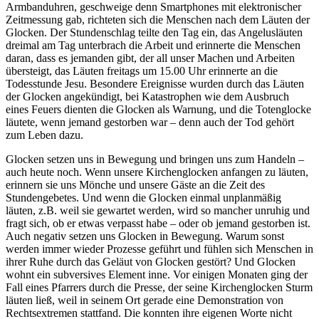
Armbanduhren, geschweige denn Smartphones mit elektronischer
Zeitmessung gab, richteten sich die Menschen nach dem Läuten der
Glocken. Der Stundenschlag teilte den Tag ein, das Angelusläuten
dreimal am Tag unterbrach die Arbeit und erinnerte die Menschen
daran, dass es jemanden gibt, der all unser Machen und Arbeiten
übersteigt, das Läuten freitags um 15.00 Uhr erinnerte an die
Todesstunde Jesu. Besondere Ereignisse wurden durch das Läuten
der Glocken angekündigt, bei Katastrophen wie dem Ausbruch
eines Feuers dienten die Glocken als Warnung, und die Totenglocke
läutete, wenn jemand gestorben war – denn auch der Tod gehört
zum Leben dazu.
Glocken setzen uns in Bewegung und bringen uns zum Handeln –
auch heute noch. Wenn unsere Kirchenglocken anfangen zu läuten,
erinnern sie uns Mönche und unsere Gäste an die Zeit des
Stundengebetes. Und wenn die Glocken einmal unplanmäßig
läuten, z.B. weil sie gewartet werden, wird so mancher unruhig und
fragt sich, ob er etwas verpasst habe – oder ob jemand gestorben ist.
Auch negativ setzen uns Glocken in Bewegung. Warum sonst
werden immer wieder Prozesse geführt und fühlen sich Menschen in
ihrer Ruhe durch das Geläut von Glocken gestört? Und Glocken
wohnt ein subversives Element inne. Vor einigen Monaten ging der
Fall eines Pfarrers durch die Presse, der seine Kirchenglocken Sturm
läuten ließ, weil in seinem Ort gerade eine Demonstration von
Rechtsextremen stattfand. Die konnten ihre eigenen Worte nicht