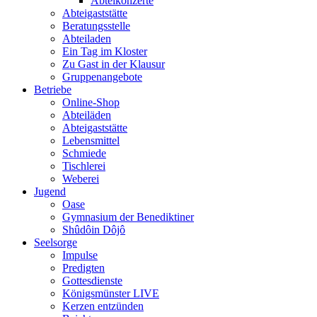
Abteikonzerte
Abteigaststätte
Beratungsstelle
Abteiladen
Ein Tag im Kloster
Zu Gast in der Klausur
Gruppenangebote
Betriebe
Online-Shop
Abteiläden
Abteigaststätte
Lebensmittel
Schmiede
Tischlerei
Weberei
Jugend
Oase
Gymnasium der Benediktiner
Shûdôin Dôjô
Seelsorge
Impulse
Predigten
Gottesdienste
Königsmünster LIVE
Kerzen entzünden