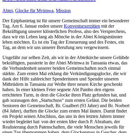
Abtei
,
Glocke für Mvimwa
,
Mission
Der Epiphanietag ist für unsere Gemeinschaft immer ein besonderer
Tag. Am 6. Januar enden unsere
Konventsexerzitien
mit der
Bekräftigung unserer klösterlichen Profess, also des Versprechens,
dass wir ein Leben lang als Mönche in der Abtei Königsmünster
leben möchten. Es ist ein Tag der Erneuerung und des Festes, ein
Tag, an dem wir uns unserer Berufung neu vergewissern.
Ungefähr zur selben Zeit, als wir in der Abteikirche unsere Gelübde
bekräftigten, passierte in der Abtei Mvimwa in Tansania etwas, das
die Verbundenheit unserer beiden Gemeinschaften noch einmal
stärkte. Zum ersten Mal erklang die Verkündigungsglocke, die wir
dank der Hilfe zahlreicher Spenderinnen und Spender unseren
Mitbrüdern in Tansania zur Weihe ihrer neuen Kirche geschenkt
haben. In einer kleinen Feier segnete Abt Pambo den eigens
errichteten Turm, in dem die Glocke ihren Platz gefunden hat, und
gab sozusagen den „Startschuss“ zum ersten Geläut. Die beiden
Senioren der Gemeinschaft, Br. Gualbert (93 Jahre) und Br. Norbert
(84 Jahre), durften die Glocke zum ersten Mal läuten. Damit findet
ein Projekt seinen Abschluss, das uns in den letzten Jahren immer
wieder begleitet hat: von der ersten Idee durch P. Abraham, der
Realisierung durch Patenschaften, die viele Menschen jeweils für
einen Tag übernommen haben, dem Glockenguss in Gescher, dem