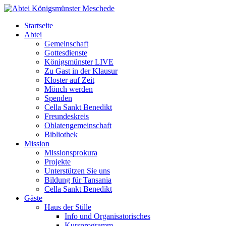
Startseite
Abtei
Gemeinschaft
Gottesdienste
Königsmünster LIVE
Zu Gast in der Klausur
Kloster auf Zeit
Mönch werden
Spenden
Cella Sankt Benedikt
Freundeskreis
Oblatengemeinschaft
Bibliothek
Mission
Missionsprokura
Projekte
Unterstützen Sie uns
Bildung für Tansania
Cella Sankt Benedikt
Gäste
Haus der Stille
Info und Organisatorisches
Kursprogramm