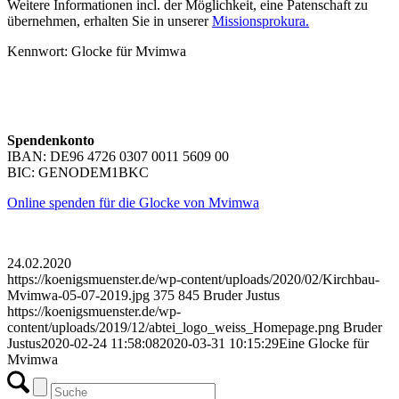
Weitere Informationen incl. der Möglichkeit, eine Patenschaft zu
übernehmen, erhalten Sie in unserer
Missionsprokura.
Kennwort: Glocke für Mvimwa
Spendenkonto
IBAN: DE96 4726 0307 0011 5609 00
BIC: GENODEM1BKC
Online spenden für die Glocke von Mvimwa
24.02.2020
https://koenigsmuenster.de/wp-content/uploads/2020/02/Kirchbau-
Mvimwa-05-07-2019.jpg
375
845
Bruder Justus
https://koenigsmuenster.de/wp-
content/uploads/2019/12/abtei_logo_weiss_Homepage.png
Bruder
Justus
2020-02-24 11:58:08
2020-03-31 10:15:29
Eine Glocke für
Mvimwa