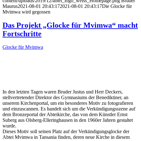
content/uploads/2019/12/abtei_logo_weiss_Homepage.png
Bruder
Maurus
2021-08-01 20:43:17
2021-08-01 20:43:17
Die Glocke für
Mvimwa wird gegossen
Das Projekt „Glocke für Mvimwa“ macht
Fortschritte
Glocke für Mvimwa
In den letzten Tagen waren Bruder Justus und Herr Deckers,
stellvertretender Direktor des Gymnasiums der Benediktiner, an
unserem Kirchenportal, um ein besonderes Motiv zu fotografieren
und einzuscannen. Es handelt sich um die Verkündigungsszene auf
dem Bronzeportal der Abteikirche, das von dem Künstler Ernst
Suberg aus Olsberg-Elleringhausen in den 1960er Jahren gestaltet
wurde.
Dieses Motiv soll seinen Platz auf der Verkündigungsglocke der
Abtei Mvimwa in Tansania finden, deren neue Kirche in diesem