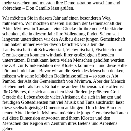
mehr verstehen und mussten ihre Demonstration wutschäumend
abbrechen – Don Camillo lässt grüßen.
Wir möchten Sie in diesem Jahr auf einen besonderen Weg
mitnehmen. Wir möchten unseren Brüdern der Gemeinschaft der
Abtei Mvimwa in Tansania eine Glocke für ihre neue Abteikirche
schenken, die in diesem Jahr ihre Vollendung findet. Schon seit
längerem unterstützen wir den Aufbau dieser jungen Gemeinschaft
und haben immer wieder davon berichtet: vor allem die
Landwirtschaft mit Schweinestall, Viehwirtschaft, Fischteich und
Gemüsegarten konnten wir dank Ihrer großzügigen Spenden
unterstützen. Damit kann heute vielen Menschen geholfen werden,
die z.B. zur Krankenstation des Klosters kommen – und diese Hilfe
hört auch nicht auf. Bevor wir an die Seele des Menschen denken,
müssen wir seine leiblichen Bedürfnisse stillen – so sagt es Abt
Pambo, der Abt der Gemeinschaft von Mvimwa. Aber der Mensch
ist eben mehr als Leib. Er hat eine andere Dimension, die offen ist
für Größeres, die sich ansprechen lässt für den je größeren Gott.
Gerade die Lebensfreude vieler Afrikaner, die sich in langen und
freudigen Gottesdiensten mit viel Musik und Tanz ausdrückt, lässt
diese seelisch-geistige Dimension anklingen. Durch den Bau der
neuen Abteikirche in Mvimwa möchte die junge Gemeinschaft auch
auf diese Dimension antworten und ihrem Kloster und den
Menschen der Region ein Zentrum ihres Betens und Arbeitens
geben.