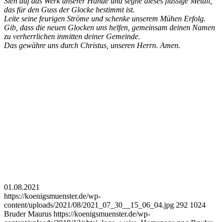
Sieh auf das Werk unserer Hände und segne dieses flüssige Metall,
das für den Guss der Glocke bestimmt ist.
Leite seine feurigen Ströme und schenke unserem Mühen Erfolg.
Gib, dass die neuen Glocken uns helfen, gemeinsam deinen Namen
zu verherrlichen inmitten deiner Gemeinde.
Das gewähre uns durch Christus, unseren Herrn. Amen.
01.08.2021
https://koenigsmuenster.de/wp-
content/uploads/2021/08/2021_07_30__15_06_04.jpg
292
1024
Bruder Maurus
https://koenigsmuenster.de/wp-