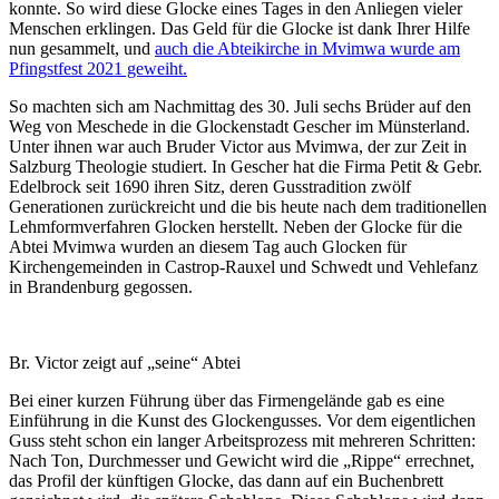
konnte. So wird diese Glocke eines Tages in den Anliegen vieler
Menschen erklingen. Das Geld für die Glocke ist dank Ihrer Hilfe
nun gesammelt, und
auch die Abteikirche in Mvimwa wurde am
Pfingstfest 2021 geweiht.
So machten sich am Nachmittag des 30. Juli sechs Brüder auf den
Weg von Meschede in die Glockenstadt Gescher im Münsterland.
Unter ihnen war auch Bruder Victor aus Mvimwa, der zur Zeit in
Salzburg Theologie studiert. In Gescher hat die Firma Petit & Gebr.
Edelbrock seit 1690 ihren Sitz, deren Gusstradition zwölf
Generationen zurückreicht und die bis heute nach dem traditionellen
Lehmformverfahren Glocken herstellt. Neben der Glocke für die
Abtei Mvimwa wurden an diesem Tag auch Glocken für
Kirchengemeinden in Castrop-Rauxel und Schwedt und Vehlefanz
in Brandenburg gegossen.
Br. Victor zeigt auf „seine“ Abtei
Bei einer kurzen Führung über das Firmengelände gab es eine
Einführung in die Kunst des Glockengusses. Vor dem eigentlichen
Guss steht schon ein langer Arbeitsprozess mit mehreren Schritten:
Nach Ton, Durchmesser und Gewicht wird die „Rippe“ errechnet,
das Profil der künftigen Glocke, das dann auf ein Buchenbrett