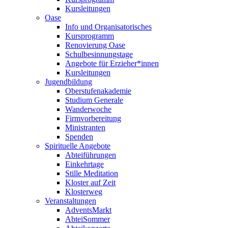
Kursleitungen
Oase
Info und Organisatorisches
Kursprogramm
Renovierung Oase
Schulbesinnungstage
Angebote für Erzieher*innen
Kursleitungen
Jugendbildung
Oberstufenakademie
Studium Generale
Wanderwoche
Firmvorbereitung
Ministranten
Spenden
Spirituelle Angebote
Abteiführungen
Einkehrtage
Stille Meditation
Kloster auf Zeit
Klosterweg
Veranstaltungen
AdventsMarkt
AbteiSommer