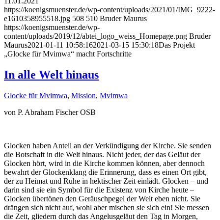
11.01.2021
https://koenigsmuenster.de/wp-content/uploads/2021/01/IMG_9222-
e1610358955518.jpg
508
510
Bruder Maurus
https://koenigsmuenster.de/wp-
content/uploads/2019/12/abtei_logo_weiss_Homepage.png
Bruder
Maurus
2021-01-11 10:58:16
2021-03-15 15:30:18
Das Projekt
„Glocke für Mvimwa“ macht Fortschritte
In alle Welt hinaus
Glocke für Mvimwa
,
Mission
,
Mvimwa
von P. Abraham Fischer OSB
Glocken haben Anteil an der Verkündigung der Kirche. Sie senden
die Botschaft in die Welt hinaus. Nicht jeder, der das Geläut der
Glocken hört, wird in die Kirche kommen können, aber dennoch
bewahrt der Glockenklang die Erinnerung, dass es einen Ort gibt,
der zu Heimat und Ruhe in hektischer Zeit einlädt. Glocken – und
darin sind sie ein Symbol für die Existenz von Kirche heute –
Glocken übertönen den Geräuschpegel der Welt eben nicht. Sie
drängen sich nicht auf, wohl aber mischen sie sich ein! Sie messen
die Zeit, gliedern durch das Angelusgeläut den Tag in Morgen,