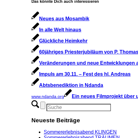
Das könnte Dich auch interessieren
Neues aus Mosambik
In alle Welt hinaus
Glückliche Heimkehr
60jähriges Priesterjubiläum von P. Thoma
Veränderungen und neue Entwicklungen 
Impuls am 30.11. – Fest des hl. Andreas
Abtsbenediktion in Ndanda
Ein neues Filmprojekt über 
www.ndanda.org
Neueste Beiträge
Sommererlebnisabend KLINGEN
Sommererlebnisabend TRÄUMEN