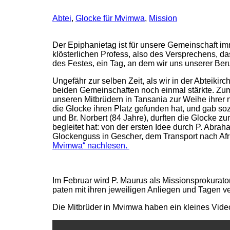
Abtei
,
Glocke für Mvimwa
,
Mission
Der Epiphanietag ist für unsere Gemeinschaft i
klösterlichen Profess, also des Versprechens, d
des Festes, ein Tag, an dem wir uns unserer Ber
Ungefähr zur selben Zeit, als wir in der Abteiki
beiden Gemeinschaften noch einmal stärkte. Zum
unseren Mitbrüdern in Tansania zur Weihe ihrer 
die Glocke ihren Platz gefunden hat, und gab so
und Br. Norbert (84 Jahre), durften die Glocke z
begleitet hat: von der ersten Idee durch P. Abr
Glockenguss in Gescher, dem Transport nach Afr
Mvimwa“ nachlesen.
Im Februar wird P. Maurus als Missionsprokurat
paten mit ihren jeweiligen Anliegen und Tagen ve
Die Mitbrüder in Mvimwa haben ein kleines Video