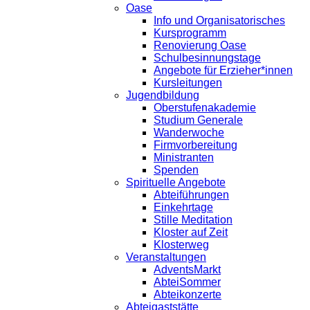
Oase
Info und Organisatorisches
Kursprogramm
Renovierung Oase
Schulbesinnungstage
Angebote für Erzieher*innen
Kursleitungen
Jugendbildung
Oberstufenakademie
Studium Generale
Wanderwoche
Firmvorbereitung
Ministranten
Spenden
Spirituelle Angebote
Abteiführungen
Einkehrtage
Stille Meditation
Kloster auf Zeit
Klosterweg
Veranstaltungen
AdventsMarkt
AbteiSommer
Abteikonzerte
Abteigaststätte