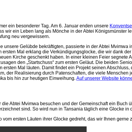
mmer ein besonderer Tag. Am 6. Januar enden unsere
Konventsex
ass wir ein Leben lang als Mönche in der Abtei Königsmünster l
ufung neu vergewissern.
rche unsere Gelübde bekräftigten, passierte in der Abtei Mvimwa
 ersten Mal erklang die Verkündigungsglocke, die wir dank der
neuen Kirche geschenkt haben. In einer kleinen Feier segnete 
zusagen den „Startschuss“ zum ersten Geläut. Die beiden Senior
um ersten Mal läuten. Damit findet ein Projekt seinen Abschluss,
aham, der Realisierung durch Patenschaften, die viele Mensche
ika bis hin zur heutigen Einweihung.
Auf unserer Website könne
or die Abtei Mvimwa besuchen und der Gemeinschaft ein Buch ü
rzeichnet sind. So wird nun in Tansania täglich eine Glocke in 
 vom ersten Läuten ihrer Glocke gedreht, das wir Ihnen gerne z