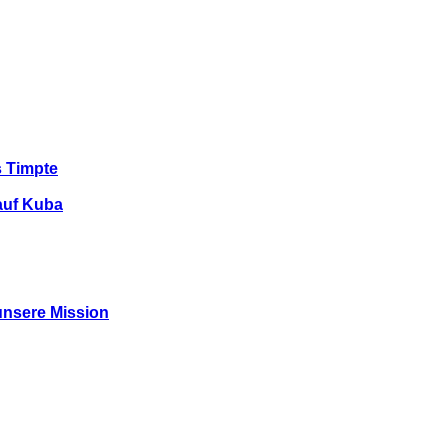
s Timpte
auf Kuba
unsere Mission