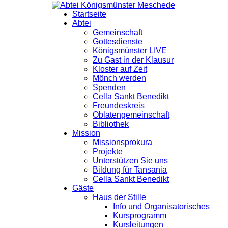
Startseite
Abtei
Gemeinschaft
Gottesdienste
Königsmünster LIVE
Zu Gast in der Klausur
Kloster auf Zeit
Mönch werden
Spenden
Cella Sankt Benedikt
Freundeskreis
Oblatengemeinschaft
Bibliothek
Mission
Missionsprokura
Projekte
Unterstützen Sie uns
Bildung für Tansania
Cella Sankt Benedikt
Gäste
Haus der Stille
Info und Organisatorisches
Kursprogramm
Kursleitungen