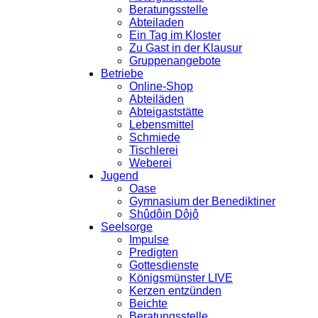
Beratungsstelle
Abteiladen
Ein Tag im Kloster
Zu Gast in der Klausur
Gruppenangebote
Betriebe
Online-Shop
Abteiläden
Abteigaststätte
Lebensmittel
Schmiede
Tischlerei
Weberei
Jugend
Oase
Gymnasium der Benediktiner
Shûdôin Dôjô
Seelsorge
Impulse
Predigten
Gottesdienste
Königsmünster LIVE
Kerzen entzünden
Beichte
Beratungsstelle