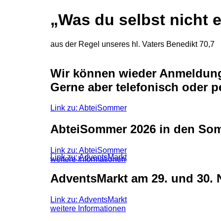
„
Was du selbst nicht e
aus der Regel unseres hl. Vaters Benedikt 70,7
Wir können wieder Anmeldunge
Gerne aber telefonisch oder p
Link zu: AbteiSommer
Abtei
Sommer
2026 in den Som
Link zu: AbteiSommer
Link zu: AdventsMarkt
weitere Informationen
Advents
Markt
am 29. und 30.
Link zu: AdventsMarkt
weitere Informationen