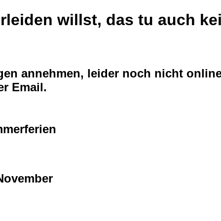
rleiden willst, das tu auch k
n annehmen, leider noch nicht online
er Email.
merferien
 November