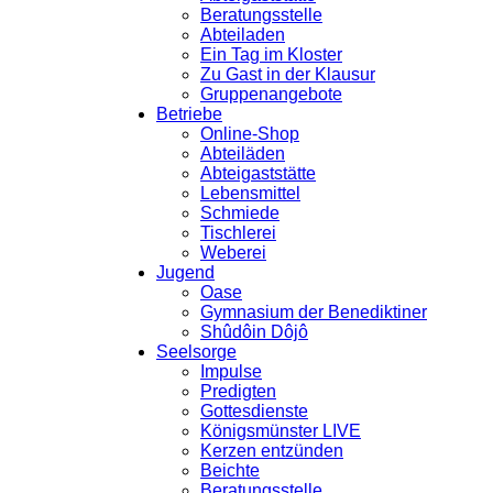
Beratungsstelle
Abteiladen
Ein Tag im Kloster
Zu Gast in der Klausur
Gruppenangebote
Betriebe
Online-Shop
Abteiläden
Abteigaststätte
Lebensmittel
Schmiede
Tischlerei
Weberei
Jugend
Oase
Gymnasium der Benediktiner
Shûdôin Dôjô
Seelsorge
Impulse
Predigten
Gottesdienste
Königsmünster LIVE
Kerzen entzünden
Beichte
Beratungsstelle