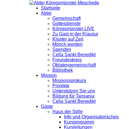
Startseite
Abtei
Gemeinschaft
Gottesdienste
Königsmünster LIVE
Zu Gast in der Klausur
Kloster auf Zeit
Mönch werden
Spenden
Cella Sankt Benedikt
Freundeskreis
Oblatengemeinschaft
Bibliothek
Mission
Missionsprokura
Projekte
Unterstützen Sie uns
Bildung für Tansania
Cella Sankt Benedikt
Gäste
Haus der Stille
Info und Organisatorisches
Kursprogramm
Kursleitungen