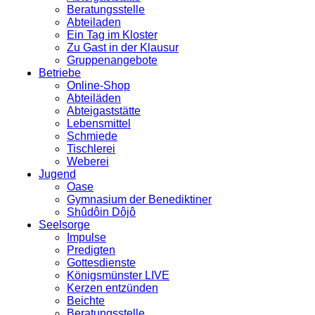
Beratungsstelle
Abteiladen
Ein Tag im Kloster
Zu Gast in der Klausur
Gruppenangebote
Betriebe
Online-Shop
Abteiläden
Abteigaststätte
Lebensmittel
Schmiede
Tischlerei
Weberei
Jugend
Oase
Gymnasium der Benediktiner
Shûdôin Dôjô
Seelsorge
Impulse
Predigten
Gottesdienste
Königsmünster LIVE
Kerzen entzünden
Beichte
Beratungsstelle