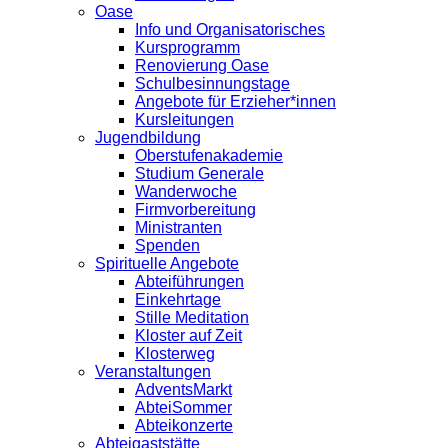
Oase
Info und Organisatorisches
Kursprogramm
Renovierung Oase
Schulbesinnungstage
Angebote für Erzieher*innen
Kursleitungen
Jugendbildung
Oberstufenakademie
Studium Generale
Wanderwoche
Firmvorbereitung
Ministranten
Spenden
Spirituelle Angebote
Abteiführungen
Einkehrtage
Stille Meditation
Kloster auf Zeit
Klosterweg
Veranstaltungen
AdventsMarkt
AbteiSommer
Abteikonzerte
Abteigaststätte