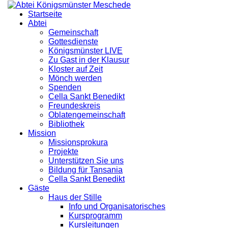
Startseite
Abtei
Gemeinschaft
Gottesdienste
Königsmünster LIVE
Zu Gast in der Klausur
Kloster auf Zeit
Mönch werden
Spenden
Cella Sankt Benedikt
Freundeskreis
Oblatengemeinschaft
Bibliothek
Mission
Missionsprokura
Projekte
Unterstützen Sie uns
Bildung für Tansania
Cella Sankt Benedikt
Gäste
Haus der Stille
Info und Organisatorisches
Kursprogramm
Kursleitungen