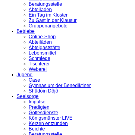
Beratungsstelle
Abteiladen
Ein Tag im Kloster
Zu Gast in der Klausur
Gruppenangebote
Betriebe
Online-Shop
Abteiläden
Abteigaststätte
Lebensmittel
Schmiede
Tischlerei
Weberei
Jugend
Oase
Gymnasium der Benediktiner
Shûdôin Dôjô
Seelsorge
Impulse
Predigten
Gottesdienste
Königsmünster LIVE
Kerzen entzünden
Beichte
Beratungsstelle