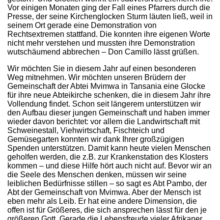
Vor einigen Monaten ging der Fall eines Pfarrers durch die
Presse, der seine Kirchenglocken Sturm läuten ließ, weil in
seinem Ort gerade eine Demonstration von
Rechtsextremen stattfand. Die konnten ihre eigenen Worte
nicht mehr verstehen und mussten ihre Demonstration
wutschäumend abbrechen – Don Camillo lässt grüßen.
Wir möchten Sie in diesem Jahr auf einen besonderen
Weg mitnehmen. Wir möchten unseren Brüdern der
Gemeinschaft der Abtei Mvimwa in Tansania eine Glocke
für ihre neue Abteikirche schenken, die in diesem Jahr ihre
Vollendung findet. Schon seit längerem unterstützen wir
den Aufbau dieser jungen Gemeinschaft und haben immer
wieder davon berichtet: vor allem die Landwirtschaft mit
Schweinestall, Viehwirtschaft, Fischteich und
Gemüsegarten konnten wir dank Ihrer großzügigen
Spenden unterstützen. Damit kann heute vielen Menschen
geholfen werden, die z.B. zur Krankenstation des Klosters
kommen – und diese Hilfe hört auch nicht auf. Bevor wir an
die Seele des Menschen denken, müssen wir seine
leiblichen Bedürfnisse stillen – so sagt es Abt Pambo, der
Abt der Gemeinschaft von Mvimwa. Aber der Mensch ist
eben mehr als Leib. Er hat eine andere Dimension, die
offen ist für Größeres, die sich ansprechen lässt für den je
größeren Gott. Gerade die Lebensfreude vieler Afrikaner,