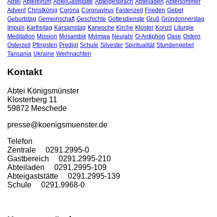
Abtei
Abteiforum
AbteiGaststätte
Abteigespräch
Abteiladen
Abteisommer
Advent
Christkönig
Corona
Coronavirus
Fastenzeit
Frieden
Gebet
Geburtstag
Gemeinschaft
Geschichte
Gottesdienste
Gruß
Gründonnerstag
Impuls
Karfreitag
Karsamstag
Karwoche
Kirche
Kloster
Konzil
Liturgie
Meditation
Mission
Mosambik
Mvimwa
Neujahr
O-Antiphon
Oase
Ostern
Osterzeit
Pfingsten
Predigt
Schule
Silvester
Spiritualität
Stundengebet
Tansania
Ukraine
Weihnachten
Kontakt
Abtei Königsmünster
Klosterberg 11
59872 Meschede
presse@koenigsmuenster.de
T
elefon
Zentrale 0291.2995-0
Gastbereich 0291.2995-210
Abteiladen 0291.2995-109
Abteigaststätte 0291.2995-139
Schule 0291.9968-0