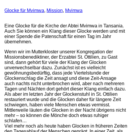
Glocke für Mvimwa
,
Mission
,
Mvimwa
Eine Glocke für die Kirche der Abtei Mvimwa in Tansania.
Auch Sie können ein Klang dieser Glocke werden und mit
einer Spende die Patenschaft für einen Tag im Jahr
übernehmen.
Wenn wir im Mutterkloster unserer Kongregation der
Missionsbenediktiner, der Erzabtei St. Ottilien, zu Gast
sind, dann gehört für viele der Klang der Glocken
unverwechselbar dazu. Zunächst ist es vielleicht
gewöhnungsbedürftig, dass jede Viertelstunde der
Glockenschlag die Zeit ansagt und diese Zeit-Ansage
auch nachts nicht unterbrochen wird, aber nach mehreren
Tagen und Nächten dort gehört dieser Klang einfach dazu.
Als aber im letzten Jahr der Glockenstuhl in St. Ottilien
restauriert wurde und die Glocken daher für längere Zeit
schwiegen, haben viele Menschen etwas vermisst.
Mittlerweile läuten die Glocken in der Nacht übrigens nicht
mehr – so können die Mönche doch etwas ruhiger
schlafen…
Viel mehr noch als heute haben Glocken in früheren Zeiten
den Tagesablauf der Menschen geprägt. In einer Zeit, als