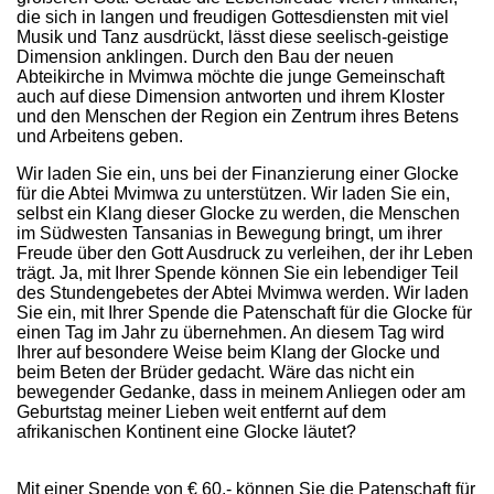
die sich in langen und freudigen Gottesdiensten mit viel
Musik und Tanz ausdrückt, lässt diese seelisch-geistige
Dimension anklingen. Durch den Bau der neuen
Abteikirche in Mvimwa möchte die junge Gemeinschaft
auch auf diese Dimension antworten und ihrem Kloster
und den Menschen der Region ein Zentrum ihres Betens
und Arbeitens geben.
Wir laden Sie ein, uns bei der Finanzierung einer Glocke
für die Abtei Mvimwa zu unterstützen. Wir laden Sie ein,
selbst ein Klang dieser Glocke zu werden, die Menschen
im Südwesten Tansanias in Bewegung bringt, um ihrer
Freude über den Gott Ausdruck zu verleihen, der ihr Leben
trägt. Ja, mit Ihrer Spende können Sie ein lebendiger Teil
des Stundengebetes der Abtei Mvimwa werden. Wir laden
Sie ein, mit Ihrer Spende die Patenschaft für die Glocke für
einen Tag im Jahr zu übernehmen. An diesem Tag wird
Ihrer auf besondere Weise beim Klang der Glocke und
beim Beten der Brüder gedacht. Wäre das nicht ein
bewegender Gedanke, dass in meinem Anliegen oder am
Geburtstag meiner Lieben weit entfernt auf dem
afrikanischen Kontinent eine Glocke läutet?
Mit einer Spende von € 60,- können Sie die Patenschaft für