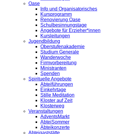
Oase
Info und Organisatorisches
Kursprogramm
Renovierung Oase
Schulbesinnungstage
Angebote für Erzieher*innen
Kursleitungen
Jugendbildung
Oberstufenakademie
Studium Generale
Wanderwoche
Firmvorbereitung
Ministranten
Spenden
Spirituelle Angebote
Abteiführungen
Einkehrtage
Stille Meditation
Kloster auf Zeit
Klosterweg
Veranstaltungen
AdventsMarkt
AbteiSommer
Abteikonzerte
Abteigaststätte