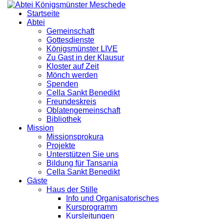
Startseite
Abtei
Gemeinschaft
Gottesdienste
Königsmünster LIVE
Zu Gast in der Klausur
Kloster auf Zeit
Mönch werden
Spenden
Cella Sankt Benedikt
Freundeskreis
Oblatengemeinschaft
Bibliothek
Mission
Missionsprokura
Projekte
Unterstützen Sie uns
Bildung für Tansania
Cella Sankt Benedikt
Gäste
Haus der Stille
Info und Organisatorisches
Kursprogramm
Kursleitungen