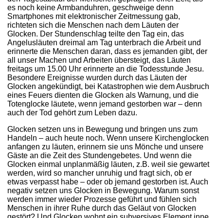
es noch keine Armbanduhren, geschweige denn
Smartphones mit elektronischer Zeitmessung gab,
richteten sich die Menschen nach dem Läuten der
Glocken. Der Stundenschlag teilte den Tag ein, das
Angelusläuten dreimal am Tag unterbrach die Arbeit und
erinnerte die Menschen daran, dass es jemanden gibt, der
all unser Machen und Arbeiten übersteigt, das Läuten
freitags um 15.00 Uhr erinnerte an die Todesstunde Jesu.
Besondere Ereignisse wurden durch das Läuten der
Glocken angekündigt, bei Katastrophen wie dem Ausbruch
eines Feuers dienten die Glocken als Warnung, und die
Totenglocke läutete, wenn jemand gestorben war – denn
auch der Tod gehört zum Leben dazu.
Glocken setzen uns in Bewegung und bringen uns zum
Handeln – auch heute noch. Wenn unsere Kirchenglocken
anfangen zu läuten, erinnern sie uns Mönche und unsere
Gäste an die Zeit des Stundengebetes. Und wenn die
Glocken einmal unplanmäßig läuten, z.B. weil sie gewartet
werden, wird so mancher unruhig und fragt sich, ob er
etwas verpasst habe – oder ob jemand gestorben ist. Auch
negativ setzen uns Glocken in Bewegung. Warum sonst
werden immer wieder Prozesse geführt und fühlen sich
Menschen in ihrer Ruhe durch das Geläut von Glocken
gestört? Und Glocken wohnt ein subversives Element inne.