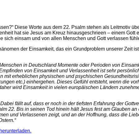
sen?“ Diese Worte aus dem 22. Psalm stehen als Leitmotiv über 
assenheit hat sie Jesus am Kreuz hinausgeschrieen – einem Got
ie sich einsam und von allen Menschen und Gott verlassen fühl
änomen der Einsamkeit, das ein Grundproblem unserer Zeit ist,
 Menschen in Deutschland Momente oder Perioden von Einsamkeit
mpfinden von Einsamkeit und Verlassenheit ist sehr persönlich
kann mit erheblichen physischen und psychischen Gesundheitsris
ngen etc.) einhergehen. Dieses Gefühl entsteht, wenn die vo
daher wird Einsamkeit in vielen europäischen Ländern zunehme
Dabei fällt auf, dass er noch in der tiefsten Erfahrung der Gottv
Psalm 22. Bis in seinen Tod hinein hält Jesus fest am Glauben a
samen und Verlassenen zeigt, und an der Hoffnung, dass die Li
Ostern.“
herunterladen.