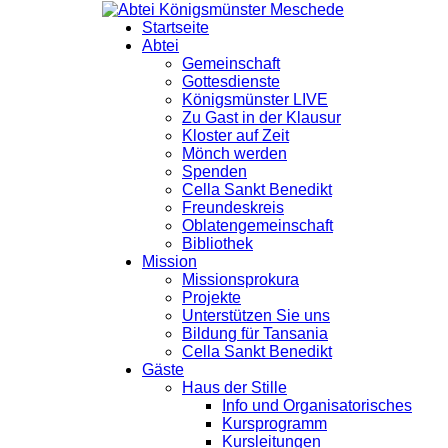
Startseite
Abtei
Gemeinschaft
Gottesdienste
Königsmünster LIVE
Zu Gast in der Klausur
Kloster auf Zeit
Mönch werden
Spenden
Cella Sankt Benedikt
Freundeskreis
Oblatengemeinschaft
Bibliothek
Mission
Missionsprokura
Projekte
Unterstützen Sie uns
Bildung für Tansania
Cella Sankt Benedikt
Gäste
Haus der Stille
Info und Organisatorisches
Kursprogramm
Kursleitungen