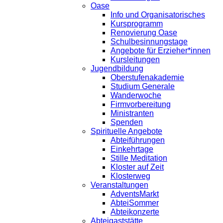
Oase
Info und Organisatorisches
Kursprogramm
Renovierung Oase
Schulbesinnungstage
Angebote für Erzieher*innen
Kursleitungen
Jugendbildung
Oberstufenakademie
Studium Generale
Wanderwoche
Firmvorbereitung
Ministranten
Spenden
Spirituelle Angebote
Abteiführungen
Einkehrtage
Stille Meditation
Kloster auf Zeit
Klosterweg
Veranstaltungen
AdventsMarkt
AbteiSommer
Abteikonzerte
Abteigaststätte