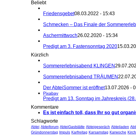
Beliebt
Friedensgebet
08.03.2022 - 15:43
Schmecken – Das Finale der Sommererle
Aschermittwoch
26.02.2020 - 15:34
Predigt am 3. Fastensonntag 2020
15.03.20
Kürzlich
Sommererlebnisabend KLINGEN
29.07.202
Sommererlebnisabend TRÄUMEN
22.07.2
Der AbteiSommer ist eröffnet
13.07.2026 - 
Pixabay
Predigt am 13. Sonntag im Jahreskreis (28
Kommentare
Es ist einfach toll, dass Ihr so gut organi
Schlagworte
Abtei
Abteiforum
AbteiGaststätte
Abteigespräch
Abteiladen
Ab
Gründonnerstag
Impuls
Karfreitag
Karsamstag
Karwoche
Kirc