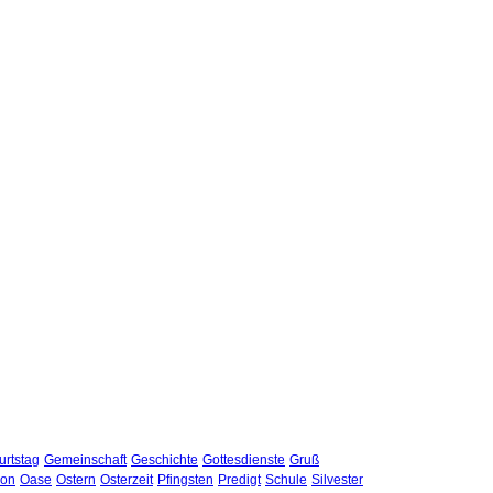
rtstag
Gemeinschaft
Geschichte
Gottesdienste
Gruß
hon
Oase
Ostern
Osterzeit
Pfingsten
Predigt
Schule
Silvester