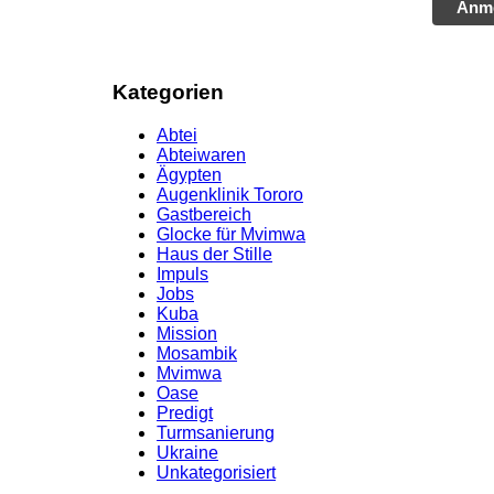
Anm
Kategorien
Abtei
Abteiwaren
Ägypten
Augenklinik Tororo
Gastbereich
Glocke für Mvimwa
Haus der Stille
Impuls
Jobs
Kuba
Mission
Mosambik
Mvimwa
Oase
Predigt
Turmsanierung
Ukraine
Unkategorisiert