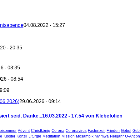
bnisabende
04.08.2022 - 15:27
20 - 20:35
6 - 08:35
026 - 08:54
09:09
.06.2026)
29.06.2026 - 09:14
siert seid. Danke...
16.03.2022 - 17:54 von Klebefolien
teisommer
Advent
Christkönig
Corona
Coronavirus
Fastenzeit
Frieden
Gebet
Gebu
he
Kloster
Konzil
Liturgie
Meditation
Mission
Mosambik
Mvimwa
Neujahr
O-Antip