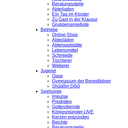
Beratungsstelle
Abteiladen
Ein Tag im Kloster
Zu Gast in der Klausur
Gruppenangebote
Betriebe
Online-Shop
Abteiläden
Abteigaststätte
Lebensmittel
Schmiede
Tischlerei
Weberei
Jugend
Oase
Gymnasium der Benediktiner
Shûdôin Dôjô
Seelsorge
Impulse
Predigten
Gottesdienste
Königsmünster LIVE
Kerzen entzünden
Beichte
Beratungsstelle