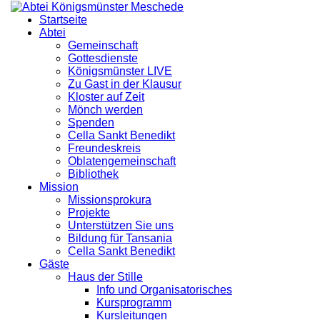
Startseite
Abtei
Gemeinschaft
Gottesdienste
Königsmünster LIVE
Zu Gast in der Klausur
Kloster auf Zeit
Mönch werden
Spenden
Cella Sankt Benedikt
Freundeskreis
Oblatengemeinschaft
Bibliothek
Mission
Missionsprokura
Projekte
Unterstützen Sie uns
Bildung für Tansania
Cella Sankt Benedikt
Gäste
Haus der Stille
Info und Organisatorisches
Kursprogramm
Kursleitungen