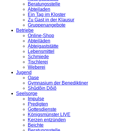
Beratungsstelle
Abteiladen
Ein Tag im Kloster
Zu Gast in der Klausur
Gruppenangebote
Betriebe
Online-Shop
Abteiläden
Abteigaststätte
Lebensmittel
Schmiede
Tischlerei
Weberei
Jugend
Oase
Gymnasium der Benediktiner
Shûdôin Dôjô
Seelsorge
Impulse
Predigten
Gottesdienste
Königsmünster LIVE
Kerzen entzünden
Beichte
Beratungsstelle