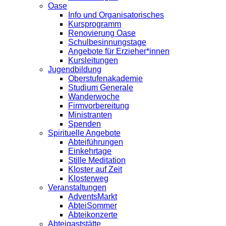
Oase
Info und Organisatorisches
Kursprogramm
Renovierung Oase
Schulbesinnungstage
Angebote für Erzieher*innen
Kursleitungen
Jugendbildung
Oberstufenakademie
Studium Generale
Wanderwoche
Firmvorbereitung
Ministranten
Spenden
Spirituelle Angebote
Abteiführungen
Einkehrtage
Stille Meditation
Kloster auf Zeit
Klosterweg
Veranstaltungen
AdventsMarkt
AbteiSommer
Abteikonzerte
Abteigaststätte