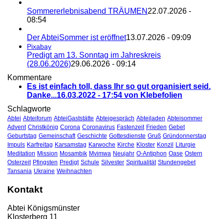
Sommererlebnisabend TRÄUMEN
22.07.2026 -
08:54
Der AbteiSommer ist eröffnet
13.07.2026 - 09:09
Pixabay
Predigt am 13. Sonntag im Jahreskreis
(28.06.2026)
29.06.2026 - 09:14
Kommentare
Es ist einfach toll, dass Ihr so gut organisiert seid.
Danke...
16.03.2022 - 17:54 von Klebefolien
Schlagworte
Abtei
Abteiforum
AbteiGaststätte
Abteigespräch
Abteiladen
Abteisommer
Advent
Christkönig
Corona
Coronavirus
Fastenzeit
Frieden
Gebet
Geburtstag
Gemeinschaft
Geschichte
Gottesdienste
Gruß
Gründonnerstag
Impuls
Karfreitag
Karsamstag
Karwoche
Kirche
Kloster
Konzil
Liturgie
Meditation
Mission
Mosambik
Mvimwa
Neujahr
O-Antiphon
Oase
Ostern
Osterzeit
Pfingsten
Predigt
Schule
Silvester
Spiritualität
Stundengebet
Tansania
Ukraine
Weihnachten
Kontakt
Abtei Königsmünster
Klosterberg 11