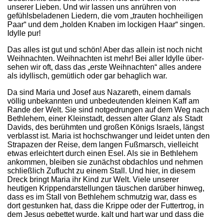
unserer Lieben. Und wir lassen uns anrühren von
gefühlsbeladenen Liedern, die vom „trauten hochheiligen
Paar“ und dem „holden Knaben im lockigen Haar“ singen.
Idylle pur!
Das alles ist gut und schön! Aber das allein ist noch nicht
Weihnachten. Weihnachten ist mehr! Bei aller Idylle über­
sehen wir oft, dass das „erste Weihnachten“ alles andere
als idyllisch, gemütlich oder gar behaglich war.
Da sind Maria und Josef aus Nazareth, einem damals
völlig unbekannten und unbedeutenden kleinen Kaff am
Rande der Welt. Sie sind notgedrungen auf dem Weg nach
Bethlehem, einer Kleinstadt, dessen alter Glanz als Stadt
Davids, des be­rühmten und großen Königs Israels, längst
verblasst ist. Maria ist hochschwanger und leidet unten den
Strapazen der Reise, dem langen Fußmarsch, vielleicht
etwas erleichtert durch einen Esel. Als sie in Bethlehem
ankommen, bleiben sie zu­nächst obdachlos und nehmen
schließlich Zuflucht zu einem Stall. Und hier, in diesem
Dreck bringt Maria ihr Kind zur Welt. Viele unserer
heutigen Krippendarstellungen täuschen darüber hinweg,
dass es im Stall von Bethlehem schmutzig war, dass es
dort gestunken hat, dass die Krippe oder der Futtertrog, in
dem Jesus gebettet wurde, kalt und hart war und dass die