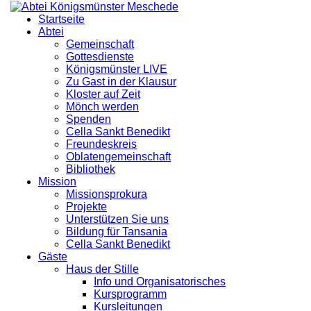
Startseite
Abtei
Gemeinschaft
Gottesdienste
Königsmünster LIVE
Zu Gast in der Klausur
Kloster auf Zeit
Mönch werden
Spenden
Cella Sankt Benedikt
Freundeskreis
Oblatengemeinschaft
Bibliothek
Mission
Missionsprokura
Projekte
Unterstützen Sie uns
Bildung für Tansania
Cella Sankt Benedikt
Gäste
Haus der Stille
Info und Organisatorisches
Kursprogramm
Kursleitungen