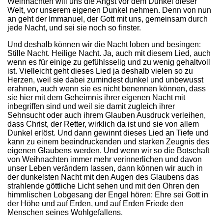
Weih­nachten will uns die Angst vor dem Dunkel dieser
Welt, vor unserem eigenen Dunkel nehmen. Denn von nun
an geht der Immanuel, der Gott mit uns, gemeinsam durch
jede Nacht, und sei sie noch so finster.
Und deshalb können wir die Nacht loben und besingen:
Stille Nacht. Heilige Nacht. Ja, auch mit diesem Lied, auch
wenn es für einige zu gefühlsselig und zu wenig gehaltvoll
ist. Vielleicht geht dieses Lied ja deshalb vielen so zu
Herzen, weil sie dabei zumindest dunkel und unbewusst
erahnen, auch wenn sie es nicht benennen können, dass
sie hier mit dem Geheimnis ihrer eigenen Nacht mit
inbegriffen sind und weil sie damit zugleich ihrer
Sehnsucht oder auch ihrem Glauben Ausdruck verleihen,
dass Christ, der Retter, wirklich da ist und sie von allem
Dunkel erlöst. Und dann gewinnt dieses Lied an Tiefe und
kann zu einem beeindruckenden und starken Zeugnis des
eigenen Glaubens werden. Und wenn wir so die Botschaft
von Weihnachten immer mehr verinnerlichen und davon
unser Leben verändern lassen, dann können wir auch in
der dunkelsten Nacht mit den Augen des Glaubens das
strahlende göttliche Licht sehen und mit den Ohren den
himmlischen Lobgesang der Engel hören: Ehre sei Gott in
der Höhe und auf Erden, und auf Erden Friede den
Menschen seines Wohlgefallens.