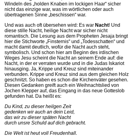
Windeln des „holden Knaben im lockigen Haar“ sicher
nicht das einzige war, was im wörtlichen oder auch
übertragenen Sinne „beschissen“ war.
Und was auch oft übersehen wird: Es war
Nacht
! Und
diese stille Nacht, heilige Nacht war sicher nicht
romantisch. Die Lesung aus dem Propheten Jesaja bringt
hier die Stichworte „Finsternis“ und „Todesschatten“ und
macht damit deutlich, wofür die Nacht auch steht,
symbolisch. Und schon hier am Beginn des irdischen
Weges Jesu scheint die Nacht an seinem Ende auf: die
Nacht, in der er verraten wurde und in die Judas Iskariot
hinausging. Ja, Krippe und Kreuz sind miteinander
verbunden. Krippe und Kreuz sind aus dem gleichen Holz
ge­schnitzt. So haben es schon die Kirchenväter gesehen.
Diesen Gedanken greift auch ein Weihnachtslied von
Jochen Klepper auf, das Eingang in das neue Gotteslob
gefunden hat. Da heißt es:
Du Kind, zu dieser heilgen Zeit
gedenken wir auch an dein Leid,
das wir zu dieser späten Nacht
durch unsre Schuld auf dich gebracht.
Die Welt ist heut voll Freudenhall.