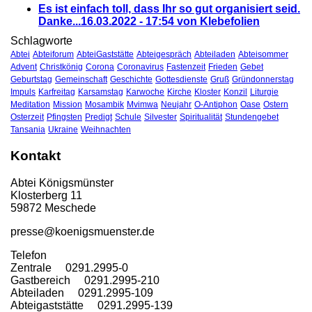
Es ist einfach toll, dass Ihr so gut organisiert seid.
Danke...
16.03.2022 - 17:54 von Klebefolien
Schlagworte
Abtei
Abteiforum
AbteiGaststätte
Abteigespräch
Abteiladen
Abteisommer
Advent
Christkönig
Corona
Coronavirus
Fastenzeit
Frieden
Gebet
Geburtstag
Gemeinschaft
Geschichte
Gottesdienste
Gruß
Gründonnerstag
Impuls
Karfreitag
Karsamstag
Karwoche
Kirche
Kloster
Konzil
Liturgie
Meditation
Mission
Mosambik
Mvimwa
Neujahr
O-Antiphon
Oase
Ostern
Osterzeit
Pfingsten
Predigt
Schule
Silvester
Spiritualität
Stundengebet
Tansania
Ukraine
Weihnachten
Kontakt
Abtei Königsmünster
Klosterberg 11
59872 Meschede
presse@koenigsmuenster.de
T
elefon
Zentrale 0291.2995-0
Gastbereich 0291.2995-210
Abteiladen 0291.2995-109
Abteigaststätte 0291.2995-139