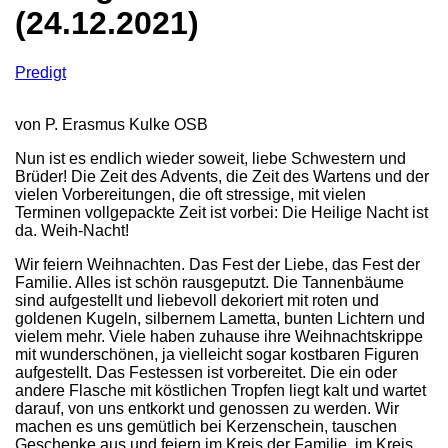
(24.12.2021)
Predigt
von P. Erasmus Kulke OSB
Nun ist es endlich wieder soweit, liebe Schwestern und
Brüder! Die Zeit des Advents, die Zeit des Wartens und der
vielen Vor­bereitungen, die oft stressige, mit vielen
Terminen vollge­packte Zeit ist vorbei: Die Heilige Nacht ist
da. Weih-Nacht!
Wir feiern Weihnachten. Das Fest der Liebe, das Fest der
Familie. Alles ist schön rausgeputzt. Die Tannenbäume
sind aufgestellt und liebevoll dekoriert mit roten und
goldenen Ku­geln, silbernem Lametta, bunten Lichtern und
vielem mehr. Viele haben zuhause ihre Weihnachtskrippe
mit wunderschö­nen, ja vielleicht sogar kostbaren Figuren
aufgestellt. Das Festessen ist vorbereitet. Die ein oder
andere Flasche mit köst­lichen Tropfen liegt kalt und wartet
darauf, von uns entkorkt und genossen zu werden. Wir
machen es uns gemütlich bei Kerzenschein, tauschen
Geschenke aus und feiern im Kreis der Familie, im Kreis