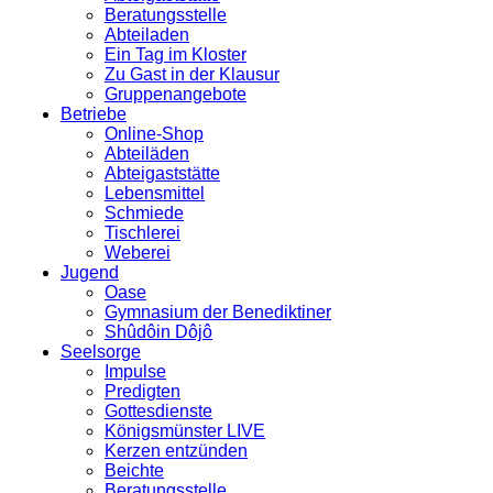
Beratungsstelle
Abteiladen
Ein Tag im Kloster
Zu Gast in der Klausur
Gruppenangebote
Betriebe
Online-Shop
Abteiläden
Abteigaststätte
Lebensmittel
Schmiede
Tischlerei
Weberei
Jugend
Oase
Gymnasium der Benediktiner
Shûdôin Dôjô
Seelsorge
Impulse
Predigten
Gottesdienste
Königsmünster LIVE
Kerzen entzünden
Beichte
Beratungsstelle