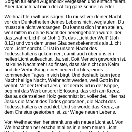
Sorgen für einen Augenblick vergessen und einfach feiern.
Aber danach hat mich der Alltag ganz schnell wieder.
Weihnachten will uns sagen: Du musst vor deiner Nacht,
vor den Dunkelheiten deines Lebens nicht weglaufen. Du
musst sie nicht verdrängen. Du kannst dich ihnen stellen,
weil mitten in deine Nacht der hereingeboren wurde, der
das „wahre Licht“ ist (Joh 1,9), das „Licht der Welt“ (Joh
8,12) und von dem unser Glaubensbekenntnis als „Licht
vom Licht“ spricht. Er ist in unsere Nacht des
Todesschattens gekommen, damit auch über uns ein
helles Licht aufleuchtet. Ja, seit Gott Mensch geworden ist,
ist keine Nacht mehr so finster, dass sie nicht den Keim
und die Verheißung eines neuen Lichtes, eines
kommenden Tages in sich birgt. Und deshalb kann jede
Nacht heilige Nacht, Weihnacht werden, weil Gott in ihr
wohnt. Mit der Geburt Jesu, mit dem Kind in der Krippe,
beginnt das Werk unserer Erlösung, das sich am Kreuz,
das aus demselben Holz geschnitzt ist, vollendet. Hier hat
Jesus die Macht des Todes gebrochen, die Nacht des
Todesschattens erleuchtet. Und so wurde das Kreuz, an
dem Christus gestorben ist, zur Wiege neuen Lebens.
Von Weihnachten her strahlt uns ein neues Licht auf. Von
Weihnachten her erscheint alles in einem neuen Licht.