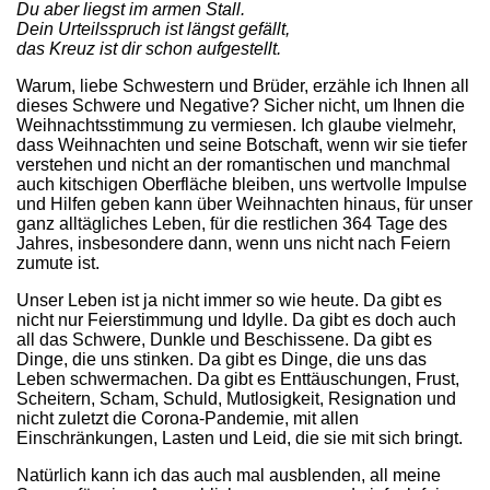
Du aber liegst im armen Stall.
Dein Urteilsspruch ist längst gefällt,
das Kreuz ist dir schon aufgestellt.
Warum, liebe Schwestern und Brüder, erzähle ich Ihnen all
dieses Schwere und Negative? Sicher nicht, um Ihnen die
Weihnachtsstimmung zu vermiesen. Ich glaube vielmehr,
dass Weihnachten und seine Botschaft, wenn wir sie tiefer
verste­hen und nicht an der romantischen und manchmal
auch kit­schigen Oberfläche bleiben, uns wertvolle Impulse
und Hilfen geben kann über Weihnachten hinaus, für unser
ganz alltäg­liches Leben, für die restlichen 364 Tage des
Jahres, insbe­sondere dann, wenn uns nicht nach Feiern
zumute ist.
Unser Leben ist ja nicht immer so wie heute. Da gibt es
nicht nur Feierstimmung und Idylle. Da gibt es doch auch
all das Schwere, Dunkle und Beschissene. Da gibt es
Dinge, die uns stinken. Da gibt es Dinge, die uns das
Leben schwermachen. Da gibt es Enttäuschungen, Frust,
Scheitern, Scham, Schuld, Mutlosigkeit, Resignation und
nicht zuletzt die Corona-Pan­demie, mit allen
Einschränkungen, Lasten und Leid, die sie mit sich bringt.
Natürlich kann ich das auch mal ausblenden, all meine