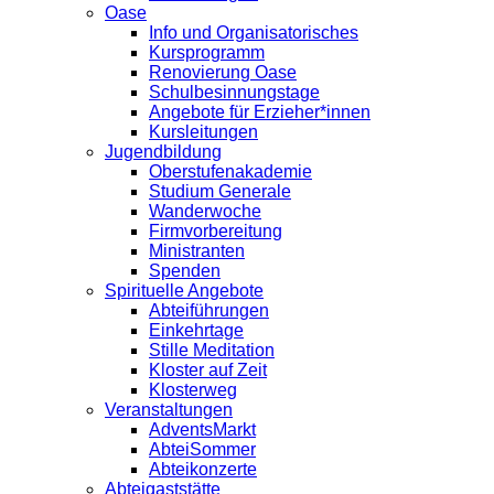
Oase
Info und Organisatorisches
Kursprogramm
Renovierung Oase
Schulbesinnungstage
Angebote für Erzieher*innen
Kursleitungen
Jugendbildung
Oberstufenakademie
Studium Generale
Wanderwoche
Firmvorbereitung
Ministranten
Spenden
Spirituelle Angebote
Abteiführungen
Einkehrtage
Stille Meditation
Kloster auf Zeit
Klosterweg
Veranstaltungen
AdventsMarkt
AbteiSommer
Abteikonzerte
Abteigaststätte