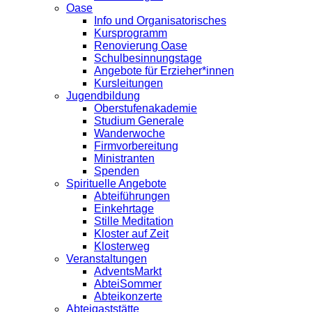
Oase
Info und Organisatorisches
Kursprogramm
Renovierung Oase
Schulbesinnungstage
Angebote für Erzieher*innen
Kursleitungen
Jugendbildung
Oberstufenakademie
Studium Generale
Wanderwoche
Firmvorbereitung
Ministranten
Spenden
Spirituelle Angebote
Abteiführungen
Einkehrtage
Stille Meditation
Kloster auf Zeit
Klosterweg
Veranstaltungen
AdventsMarkt
AbteiSommer
Abteikonzerte
Abteigaststätte