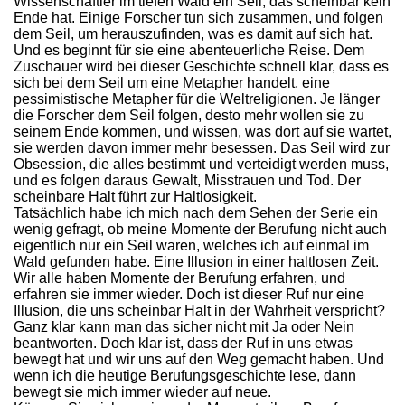
Wissenschaftler im tiefen Wald ein Seil, das scheinbar kein
Ende hat. Einige Forscher tun sich zusammen, und folgen
dem Seil, um herauszufinden, was es damit auf sich hat.
Und es beginnt für sie eine abenteuerliche Reise. Dem
Zuschauer wird bei dieser Geschichte schnell klar, dass es
sich bei dem Seil um eine Metapher handelt, eine
pessimistische Metapher für die Weltreligionen. Je länger
die Forscher dem Seil folgen, desto mehr wollen sie zu
seinem Ende kommen, und wissen, was dort auf sie wartet,
sie werden davon immer mehr besessen. Das Seil wird zur
Obsession, die alles bestimmt und verteidigt werden muss,
und es folgen daraus Gewalt, Misstrauen und Tod. Der
scheinbare Halt führt zur Haltlosigkeit.
Tatsächlich habe ich mich nach dem Sehen der Serie ein
wenig gefragt, ob meine Momente der Berufung nicht auch
eigentlich nur ein Seil waren, welches ich auf einmal im
Wald gefunden habe. Eine Illusion in einer haltlosen Zeit.
Wir alle haben Momente der Berufung erfahren, und
erfahren sie immer wieder. Doch ist dieser Ruf nur eine
Illusion, die uns scheinbar Halt in der Wahrheit verspricht?
Ganz klar kann man das sicher nicht mit Ja oder Nein
beantworten. Doch klar ist, dass der Ruf in uns etwas
bewegt hat und wir uns auf den Weg gemacht haben. Und
wenn ich die heutige Berufungsgeschichte lese, dann
bewegt sie mich immer wieder auf neue.