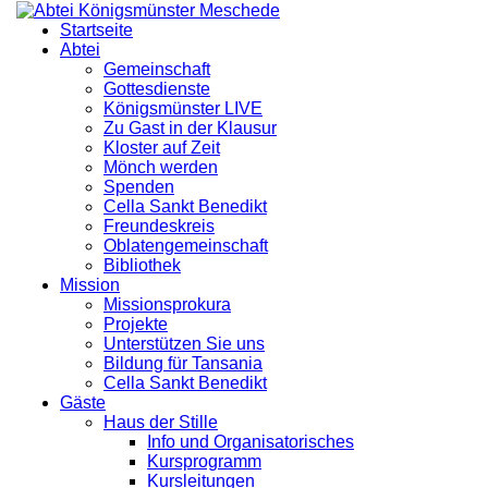
Startseite
Abtei
Gemeinschaft
Gottesdienste
Königsmünster LIVE
Zu Gast in der Klausur
Kloster auf Zeit
Mönch werden
Spenden
Cella Sankt Benedikt
Freundeskreis
Oblatengemeinschaft
Bibliothek
Mission
Missionsprokura
Projekte
Unterstützen Sie uns
Bildung für Tansania
Cella Sankt Benedikt
Gäste
Haus der Stille
Info und Organisatorisches
Kursprogramm
Kursleitungen