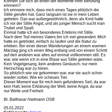
Können Sie sich an einen der Momente ihrer Berufung
erinnern?
Ich erinnere mich, dass mich eines Tages plötzlich die
Stille gerufen hat. Ganz langsam ist sie in mein Leben
getreten. Das war außergewöhnlich, denn als Kind hatte
ich vor der Stille Angst, und als junger Mensch sucht man
Trubel und Spaß.
Einmal hatte ich ein besonderes Erlebnis mit Stille.
Nach dem Tod meines Vaters bin ich viel gewandert. Mich
hatte es getröstet, einfach zu laufen und die Natur zu
erleben. Bei einer dieser Wanderungen an einem warmen
Märztag ging ich einen Weg entlang und von einem Schritt
auf den anderen war alles auf einmal vollkommen still. Es
war, wie wenn ich in eine Blase aus Stille getreten wäre.
Kein Vogelgesang, kein anderes Geräusch, nur mein
Herzschlag war zu hören.
So plötzlich wie sie gekommen war, war sie auch schon
wieder vorbei. Wie ein scheues Tier.
Dieser Moment war für mich kein gefundenes Seil, da war
kein Halt, keine Erklärung der Welt, keine Angst, da war
nur Weite und Freiheit.
Br. Balthasar Hartmann OSB
05.01.2022