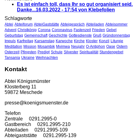
Es ist einfach toll, dass Ihr so gut organisiert seid.
Danke...
16.03.2022 - 17:54 von Klebefolien
Schlagworte
Abtei
Abteiforum
AbteiGaststätte
Abteigespräch
Abteiladen
Abteisommer
Advent
Christkönig
Corona
Coronavirus
Fastenzeit
Frieden
Gebet
Geburtstag
Gemeinschaft
Geschichte
Gottesdienste
Gruß
Gründonnerstag
Impuls
Karfreitag
Karsamstag
Karwoche
Kirche
Kloster
Konzil
Liturgie
Meditation
Mission
Mosambik
Mvimwa
Neujahr
O-Antiphon
Oase
Ostern
Osterzeit
Pfingsten
Predigt
Schule
Silvester
Spiritualität
Stundengebet
Tansania
Ukraine
Weihnachten
Kontakt
Abtei Königsmünster
Klosterberg 11
59872 Meschede
presse@koenigsmuenster.de
T
elefon
Zentrale 0291.2995-0
Gastbereich 0291.2995-210
Abteiladen 0291.2995-109
Abteigaststätte 0291.2995-139