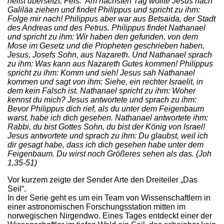
heißt übersetzt: Fels. Am nächsten Tag wollte Jesus nach
Galiläa ziehen und findet Philippus und spricht zu ihm:
Folge mir nach! Philippus aber war aus Betsaida, der Stadt
des Andreas und des Petrus. Philippus findet Nathanael
und spricht zu ihm: Wir haben den gefunden, von dem
Mose im Gesetz und die Propheten geschrieben haben,
Jesus, Josefs Sohn, aus Nazareth. Und Nathanael sprach
zu ihm: Was kann aus Nazareth Gutes kommen! Philippus
spricht zu ihm: Komm und sieh! Jesus sah Nathanael
kommen und sagt von ihm: Siehe, ein rechter Israelit, in
dem kein Falsch ist. Nathanael spricht zu ihm: Woher
kennst du mich? Jesus antwortete und sprach zu ihm:
Bevor Philippus dich rief, als du unter dem Feigenbaum
warst, habe ich dich gesehen. Nathanael antwortete ihm:
Rabbi, du bist Gottes Sohn, du bist der König von Israel!
Jesus antwortete und sprach zu ihm: Du glaubst, weil ich
dir gesagt habe, dass ich dich gesehen habe unter dem
Feigenbaum. Du wirst noch Größeres sehen als das. (
Joh
1,35-51)
Vor kurzem zeigte der Sender Arte den Dreiteiler „Das
Seil“.
In der Serie geht es um ein Team von Wissenschaftlern in
einer astronomischen Forschungsstation mitten im
norwegischen Nirgendwo. Eines Tages entdeckt einer der