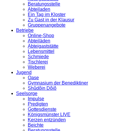
Beratungsstelle
Abteiladen
Ein Tag im Kloster
Zu Gast in der Klausur
Gruppenangebote
Betriebe
Online-Shop
Abteiläden
Abteigaststätte
Lebensmittel
Schmiede
Tischlerei
Weberei
Jugend
Oase
Gymnasium der Benediktiner
Shûdôin Dôjô
Seelsorge
Impulse
Predigten
Gottesdienste
Königsmünster LIVE
Kerzen entzünden
Beichte
Beratungsstelle