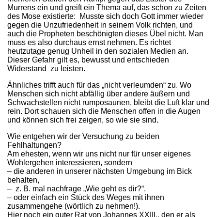
Murrens ein und greift ein Thema auf, das schon zu Zeiten
des Mose existierte: Musste sich doch Gott immer wieder
gegen die Unzufriedenheit in seinem Volk richten, und
auch die Propheten beschönigten dieses Übel nicht. Man
muss es also durchaus ernst nehmen. Es richtet
heutzutage genug Unheil in den sozialen Medien an.
Dieser Gefahr gilt es, bewusst und entschieden
Widerstand zu leisten.
Ähnliches trifft auch für das „nicht verleumden“ zu. Wo
Menschen sich nicht abfällig über andere äußern und
Schwachstellen nicht rumposaunen, bleibt die Luft klar und
rein. Dort schauen sich die Menschen offen in die Augen
und können sich frei zeigen, so wie sie sind.
Wie entgehen wir der Versuchung zu beiden
Fehlhaltungen?
Am ehesten, wenn wir uns nicht nur für unser eigenes
Wohlergehen interessieren, sondern
– die anderen in unserer nächsten Umgebung im Bick
behalten,
– z. B. mal nachfrage „Wie geht es dir?“,
– oder einfach ein Stück des Weges mit ihnen
zusammengehe (wörtlich zu nehmen!).
Hier noch ein guter Rat von Johannes XXIII., den er als