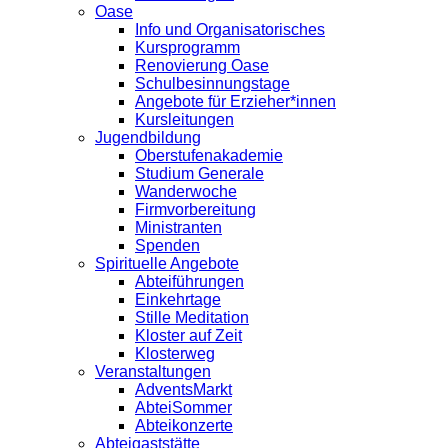
Oase
Info und Organisatorisches
Kursprogramm
Renovierung Oase
Schulbesinnungstage
Angebote für Erzieher*innen
Kursleitungen
Jugendbildung
Oberstufenakademie
Studium Generale
Wanderwoche
Firmvorbereitung
Ministranten
Spenden
Spirituelle Angebote
Abteiführungen
Einkehrtage
Stille Meditation
Kloster auf Zeit
Klosterweg
Veranstaltungen
AdventsMarkt
AbteiSommer
Abteikonzerte
Abteigaststätte