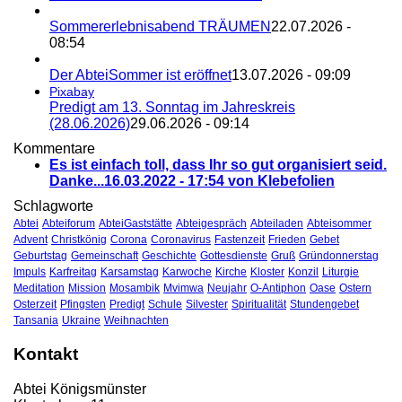
Sommererlebnisabend TRÄUMEN
22.07.2026 -
08:54
Der AbteiSommer ist eröffnet
13.07.2026 - 09:09
Pixabay
Predigt am 13. Sonntag im Jahreskreis
(28.06.2026)
29.06.2026 - 09:14
Kommentare
Es ist einfach toll, dass Ihr so gut organisiert seid.
Danke...
16.03.2022 - 17:54 von Klebefolien
Schlagworte
Abtei
Abteiforum
AbteiGaststätte
Abteigespräch
Abteiladen
Abteisommer
Advent
Christkönig
Corona
Coronavirus
Fastenzeit
Frieden
Gebet
Geburtstag
Gemeinschaft
Geschichte
Gottesdienste
Gruß
Gründonnerstag
Impuls
Karfreitag
Karsamstag
Karwoche
Kirche
Kloster
Konzil
Liturgie
Meditation
Mission
Mosambik
Mvimwa
Neujahr
O-Antiphon
Oase
Ostern
Osterzeit
Pfingsten
Predigt
Schule
Silvester
Spiritualität
Stundengebet
Tansania
Ukraine
Weihnachten
Kontakt
Abtei Königsmünster