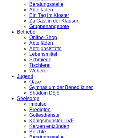
Beratungsstelle
Abteiladen
Ein Tag im Kloster
Zu Gast in der Klausur
Gruppenangebote
Betriebe
Online-Shop
Abteiläden
Abteigaststätte
Lebensmittel
Schmiede
Tischlerei
Weberei
Jugend
Oase
Gymnasium der Benediktiner
Shûdôin Dôjô
Seelsorge
Impulse
Predigten
Gottesdienste
Königsmünster LIVE
Kerzen entzünden
Beichte
Beratungsstelle