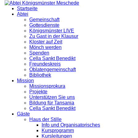
Startseite
Abtei
Gemeinschaft
Gottesdienste
Königsmünster LIVE
Zu Gast in der Klausur
Kloster auf Zeit
Mönch werden
Spenden
Cella Sankt Benedikt
Freundeskreis
Oblatengemeinschaft
Bibliothek
Mission
Missionsprokura
Projekte
Unterstützen Sie uns
Bildung für Tansania
Cella Sankt Benedikt
Gäste
Haus der Stille
Info und Organisatorisches
Kursprogramm
Kursleitungen