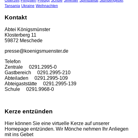
Osterzeit
Pfingsten
Predigt
Schule
Silvester
Spiritualität
Stundengebet
Tansania
Ukraine
Weihnachten
Kontakt
Abtei Königsmünster
Klosterberg 11
59872 Meschede
presse@koenigsmuenster.de
T
elefon
Zentrale 0291.2995-0
Gastbereich 0291.2995-210
Abteiladen 0291.2995-109
Abteigaststätte 0291.2995-139
Schule 0291.9968-0
Kerze entzünden
Hier können Sie eine virtuelle Kerze auf unserer
Homepage entzünden. Wir Mönche nehmen Ihr Anliegen
mit ins Gebet