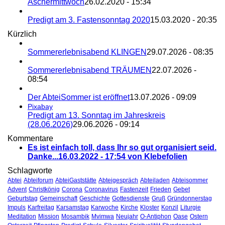
Aschermittwoch
26.02.2020 - 15:34
Predigt am 3. Fastensonntag 2020
15.03.2020 - 20:35
Kürzlich
Sommererlebnisabend KLINGEN
29.07.2026 - 08:35
Sommererlebnisabend TRÄUMEN
22.07.2026 -
08:54
Der AbteiSommer ist eröffnet
13.07.2026 - 09:09
Pixabay
Predigt am 13. Sonntag im Jahreskreis
(28.06.2026)
29.06.2026 - 09:14
Kommentare
Es ist einfach toll, dass Ihr so gut organisiert seid.
Danke...
16.03.2022 - 17:54 von Klebefolien
Schlagworte
Abtei
Abteiforum
AbteiGaststätte
Abteigespräch
Abteiladen
Abteisommer
Advent
Christkönig
Corona
Coronavirus
Fastenzeit
Frieden
Gebet
Geburtstag
Gemeinschaft
Geschichte
Gottesdienste
Gruß
Gründonnerstag
Impuls
Karfreitag
Karsamstag
Karwoche
Kirche
Kloster
Konzil
Liturgie
Meditation
Mission
Mosambik
Mvimwa
Neujahr
O-Antiphon
Oase
Ostern