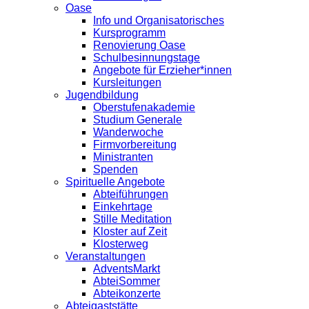
Oase
Info und Organisatorisches
Kursprogramm
Renovierung Oase
Schulbesinnungstage
Angebote für Erzieher*innen
Kursleitungen
Jugendbildung
Oberstufenakademie
Studium Generale
Wanderwoche
Firmvorbereitung
Ministranten
Spenden
Spirituelle Angebote
Abteiführungen
Einkehrtage
Stille Meditation
Kloster auf Zeit
Klosterweg
Veranstaltungen
AdventsMarkt
AbteiSommer
Abteikonzerte
Abteigaststätte