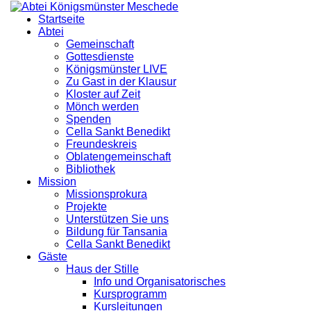
Startseite
Abtei
Gemeinschaft
Gottesdienste
Königsmünster LIVE
Zu Gast in der Klausur
Kloster auf Zeit
Mönch werden
Spenden
Cella Sankt Benedikt
Freundeskreis
Oblatengemeinschaft
Bibliothek
Mission
Missionsprokura
Projekte
Unterstützen Sie uns
Bildung für Tansania
Cella Sankt Benedikt
Gäste
Haus der Stille
Info und Organisatorisches
Kursprogramm
Kursleitungen