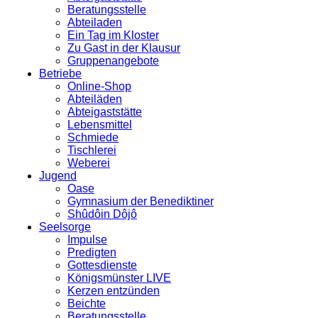
Beratungsstelle
Abteiladen
Ein Tag im Kloster
Zu Gast in der Klausur
Gruppenangebote
Betriebe
Online-Shop
Abteiläden
Abteigaststätte
Lebensmittel
Schmiede
Tischlerei
Weberei
Jugend
Oase
Gymnasium der Benediktiner
Shûdôin Dôjô
Seelsorge
Impulse
Predigten
Gottesdienste
Königsmünster LIVE
Kerzen entzünden
Beichte
Beratungsstelle