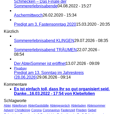
Schmecken – Das Finale der
Sommererlebnisabende
04.08.2022 - 15:27
Aschermittwoch
26.02.2020 - 15:34
Predigt am 3. Fastensonntag 2020
15.03.2020 - 20:35
Kürzlich
Sommererlebnisabend KLINGEN
29.07.2026 - 08:35
Sommererlebnisabend TRÄUMEN
22.07.2026 -
08:54
Der AbteiSommer ist eröffnet
13.07.2026 - 09:09
Pixabay
Predigt am 13. Sonntag im Jahreskreis
(28.06.2026)
29.06.2026 - 09:14
Kommentare
Es ist einfach toll, dass Ihr so gut organisiert seid.
Danke...
16.03.2022 - 17:54 von Klebefolien
Schlagworte
Abtei
Abteiforum
AbteiGaststätte
Abteigespräch
Abteiladen
Abteisommer
Advent
Christkönig
Corona
Coronavirus
Fastenzeit
Frieden
Gebet