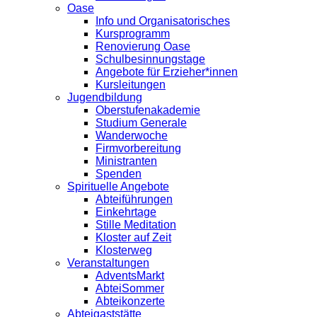
Oase
Info und Organisatorisches
Kursprogramm
Renovierung Oase
Schulbesinnungstage
Angebote für Erzieher*innen
Kursleitungen
Jugendbildung
Oberstufenakademie
Studium Generale
Wanderwoche
Firmvorbereitung
Ministranten
Spenden
Spirituelle Angebote
Abteiführungen
Einkehrtage
Stille Meditation
Kloster auf Zeit
Klosterweg
Veranstaltungen
AdventsMarkt
AbteiSommer
Abteikonzerte
Abteigaststätte