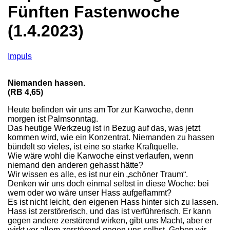
Fünften Fastenwoche
(1.4.2023)
Impuls
Niemanden hassen.
(RB 4,65)
Heute befinden wir uns am Tor zur Karwoche, denn
morgen ist Palmsonntag.
Das heutige Werkzeug ist in Bezug auf das, was jetzt
kommen wird, wie ein Konzentrat. Niemanden zu hassen
bündelt so vieles, ist eine so starke Kraftquelle.
Wie wäre wohl die Karwoche einst verlaufen, wenn
niemand den anderen gehasst hätte?
Wir wissen es alle, es ist nur ein „schöner Traum“.
Denken wir uns doch einmal selbst in diese Woche: bei
wem oder wo wäre unser Hass aufgeflammt?
Es ist nicht leicht, den eigenen Hass hinter sich zu lassen.
Hass ist zerstörerisch, und das ist verführerisch. Er kann
gegen andere zerstörend wirken, gibt uns Macht, aber er
wirkt vor allem zerstörend gegen uns selbst. Geben wir