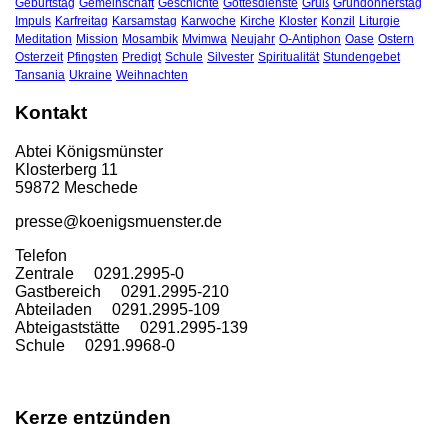
Geburtstag
Gemeinschaft
Geschichte
Gottesdienste
Gruß
Gründonnerstag
Impuls
Karfreitag
Karsamstag
Karwoche
Kirche
Kloster
Konzil
Liturgie
Meditation
Mission
Mosambik
Mvimwa
Neujahr
O-Antiphon
Oase
Ostern
Osterzeit
Pfingsten
Predigt
Schule
Silvester
Spiritualität
Stundengebet
Tansania
Ukraine
Weihnachten
Kontakt
Abtei Königsmünster
Klosterberg 11
59872 Meschede
presse@koenigsmuenster.de
T
elefon
Zentrale 0291.2995-0
Gastbereich 0291.2995-210
Abteiladen 0291.2995-109
Abteigaststätte 0291.2995-139
Schule 0291.9968-0
Kerze entzünden