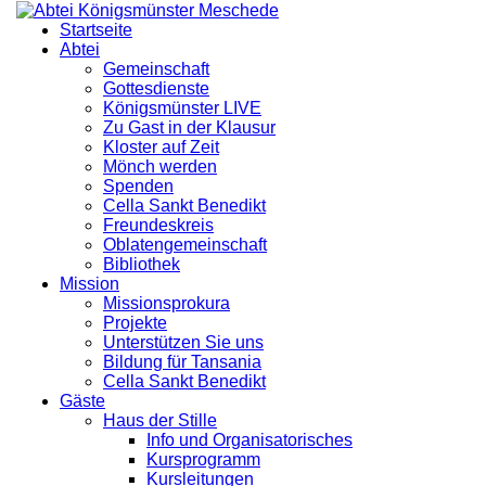
Startseite
Abtei
Gemeinschaft
Gottesdienste
Königsmünster LIVE
Zu Gast in der Klausur
Kloster auf Zeit
Mönch werden
Spenden
Cella Sankt Benedikt
Freundeskreis
Oblatengemeinschaft
Bibliothek
Mission
Missionsprokura
Projekte
Unterstützen Sie uns
Bildung für Tansania
Cella Sankt Benedikt
Gäste
Haus der Stille
Info und Organisatorisches
Kursprogramm
Kursleitungen