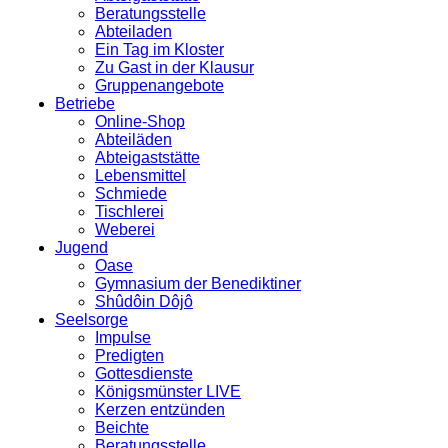
Beratungsstelle
Abteiladen
Ein Tag im Kloster
Zu Gast in der Klausur
Gruppenangebote
Betriebe
Online-Shop
Abteiläden
Abteigaststätte
Lebensmittel
Schmiede
Tischlerei
Weberei
Jugend
Oase
Gymnasium der Benediktiner
Shûdôin Dôjô
Seelsorge
Impulse
Predigten
Gottesdienste
Königsmünster LIVE
Kerzen entzünden
Beichte
Beratungsstelle