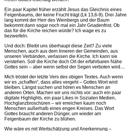
Ein paar Kapitel früher erzählt Jesus das Gleichnis eines
Feigenbaums, der keine Frucht trägt (Lk 13,6-9). Drei Jahre
lang kommt der Herr des Weinbergs und der Baum
bekommt dann sogar noch mal ein Jahr Gnadenfrist. Ob
das für die Kirche reichen würde? Ich wage es zu
bezweifeln.
Und doch: Bleibt uns überhaupt diese Zeit? Zu viele
Menschen, auch aus dem Inneren der Gemeinden, aus
unseren Verbänden, verlassen die Kirche. Ich kann sie
verstehen. Soll die Kirche doch Ort der erfahrbaren Nähe
Gottes sein – aber wenn selbst der Segen verboten wird…
Mich tröstet der letzte Vers des obigen Textes. Auch wenn
wir es „schaffen“, dass alles vergeht – Gottes Wort wird
bleiben. Längst suchen und hören es Menschen an
anderen Orten. Machen wir uns nichts vor: auch ein paar
digitale Highlights, ein paar Likes in Sozialen Medien,
Hochglanzbroschüren – wir erreichen kaum noch
Menschen außerhalb eines engen Kreises. Das Wort
Gottes braucht anderen Dünger, um wieder am
Feigenbaum der Kirche zu blühen.
Wie wäre es mit Wertschätzung und Anerkennung –