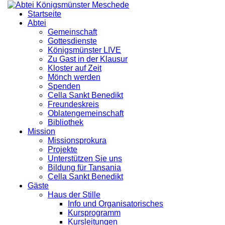
Startseite
Abtei
Gemeinschaft
Gottesdienste
Königsmünster LIVE
Zu Gast in der Klausur
Kloster auf Zeit
Mönch werden
Spenden
Cella Sankt Benedikt
Freundeskreis
Oblatengemeinschaft
Bibliothek
Mission
Missionsprokura
Projekte
Unterstützen Sie uns
Bildung für Tansania
Cella Sankt Benedikt
Gäste
Haus der Stille
Info und Organisatorisches
Kursprogramm
Kursleitungen