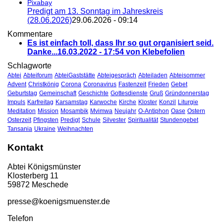
Pixabay
Predigt am 13. Sonntag im Jahreskreis
(28.06.2026)
29.06.2026 - 09:14
Kommentare
Es ist einfach toll, dass Ihr so gut organisiert seid.
Danke...
16.03.2022 - 17:54 von Klebefolien
Schlagworte
Abtei
Abteiforum
AbteiGaststätte
Abteigespräch
Abteiladen
Abteisommer
Advent
Christkönig
Corona
Coronavirus
Fastenzeit
Frieden
Gebet
Geburtstag
Gemeinschaft
Geschichte
Gottesdienste
Gruß
Gründonnerstag
Impuls
Karfreitag
Karsamstag
Karwoche
Kirche
Kloster
Konzil
Liturgie
Meditation
Mission
Mosambik
Mvimwa
Neujahr
O-Antiphon
Oase
Ostern
Osterzeit
Pfingsten
Predigt
Schule
Silvester
Spiritualität
Stundengebet
Tansania
Ukraine
Weihnachten
Kontakt
Abtei Königsmünster
Klosterberg 11
59872 Meschede
presse@koenigsmuenster.de
T
elefon