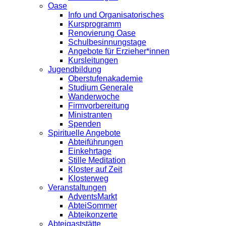
Oase
Info und Organisatorisches
Kursprogramm
Renovierung Oase
Schulbesinnungstage
Angebote für Erzieher*innen
Kursleitungen
Jugendbildung
Oberstufenakademie
Studium Generale
Wanderwoche
Firmvorbereitung
Ministranten
Spenden
Spirituelle Angebote
Abteiführungen
Einkehrtage
Stille Meditation
Kloster auf Zeit
Klosterweg
Veranstaltungen
AdventsMarkt
AbteiSommer
Abteikonzerte
Abteigaststätte