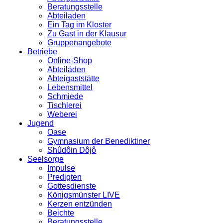
Beratungsstelle
Abteiladen
Ein Tag im Kloster
Zu Gast in der Klausur
Gruppenangebote
Betriebe
Online-Shop
Abteiläden
Abteigaststätte
Lebensmittel
Schmiede
Tischlerei
Weberei
Jugend
Oase
Gymnasium der Benediktiner
Shûdôin Dôjô
Seelsorge
Impulse
Predigten
Gottesdienste
Königsmünster LIVE
Kerzen entzünden
Beichte
Beratungsstelle