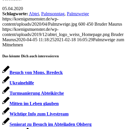
05.04.2020
Schlagworte:
Abtei
,
Palmsonntag
,
Palmzweige
https://koenigsmuenster.de/wp-
content/uploads/2020/04/Palmzweige.jpg
600
450
Bruder Maurus
https://koenigsmuenster.de/wp-
content/uploads/2019/12/abtei_logo_weiss_Homepage.png
Bruder
Maurus
2020-04-05 11:18:25
2021-02-18 16:05:29
Palmzweige zum
Mitnehmen
Das könnte Dich auch interessieren
Besuch von Mons. Bredeck
Ukrainehilfe
Turmsanierung Abteikirche
Mitten im Leben glauben
Wichtige Info zum Livestream
Seniorat zu Besuch im Abteiladen Olsberg