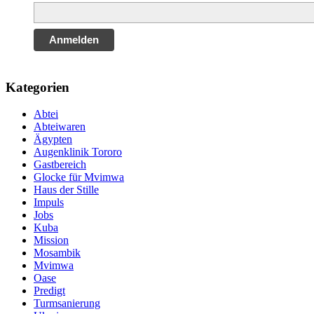
Anmelden
Kategorien
Abtei
Abteiwaren
Ägypten
Augenklinik Tororo
Gastbereich
Glocke für Mvimwa
Haus der Stille
Impuls
Jobs
Kuba
Mission
Mosambik
Mvimwa
Oase
Predigt
Turmsanierung