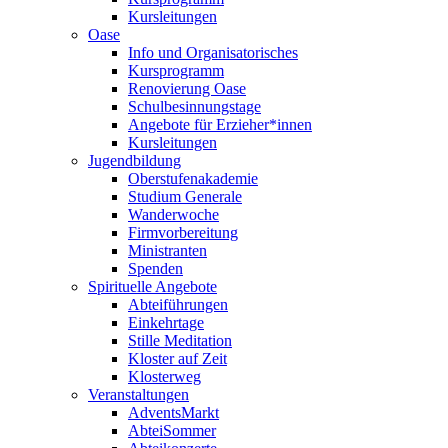
Kursleitungen
Oase
Info und Organisatorisches
Kursprogramm
Renovierung Oase
Schulbesinnungstage
Angebote für Erzieher*innen
Kursleitungen
Jugendbildung
Oberstufenakademie
Studium Generale
Wanderwoche
Firmvorbereitung
Ministranten
Spenden
Spirituelle Angebote
Abteiführungen
Einkehrtage
Stille Meditation
Kloster auf Zeit
Klosterweg
Veranstaltungen
AdventsMarkt
AbteiSommer