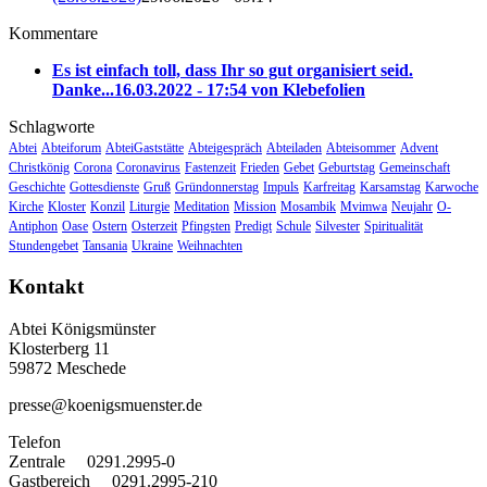
Kommentare
Es ist einfach toll, dass Ihr so gut organisiert seid.
Danke...
16.03.2022 - 17:54 von Klebefolien
Schlagworte
Abtei
Abteiforum
AbteiGaststätte
Abteigespräch
Abteiladen
Abteisommer
Advent
Christkönig
Corona
Coronavirus
Fastenzeit
Frieden
Gebet
Geburtstag
Gemeinschaft
Geschichte
Gottesdienste
Gruß
Gründonnerstag
Impuls
Karfreitag
Karsamstag
Karwoche
Kirche
Kloster
Konzil
Liturgie
Meditation
Mission
Mosambik
Mvimwa
Neujahr
O-
Antiphon
Oase
Ostern
Osterzeit
Pfingsten
Predigt
Schule
Silvester
Spiritualität
Stundengebet
Tansania
Ukraine
Weihnachten
Kontakt
Abtei Königsmünster
Klosterberg 11
59872 Meschede
presse@koenigsmuenster.de
T
elefon
Zentrale 0291.2995-0
Gastbereich 0291.2995-210