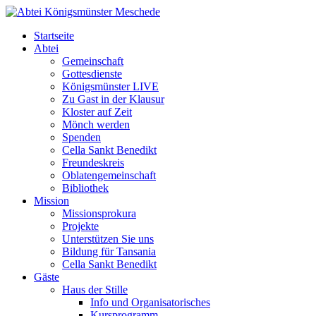
Startseite
Abtei
Gemeinschaft
Gottesdienste
Königsmünster LIVE
Zu Gast in der Klausur
Kloster auf Zeit
Mönch werden
Spenden
Cella Sankt Benedikt
Freundeskreis
Oblatengemeinschaft
Bibliothek
Mission
Missionsprokura
Projekte
Unterstützen Sie uns
Bildung für Tansania
Cella Sankt Benedikt
Gäste
Haus der Stille
Info und Organisatorisches
Kursprogramm