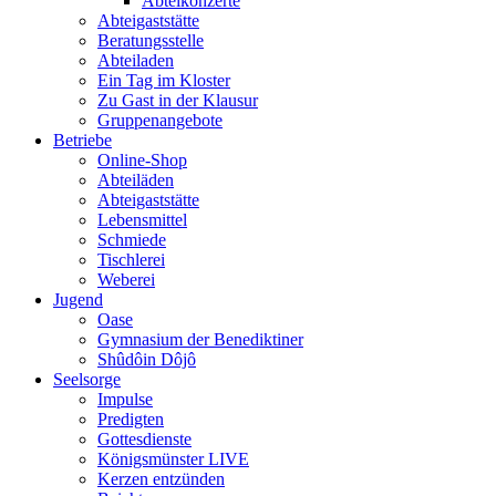
Abteikonzerte
Abteigaststätte
Beratungsstelle
Abteiladen
Ein Tag im Kloster
Zu Gast in der Klausur
Gruppenangebote
Betriebe
Online-Shop
Abteiläden
Abteigaststätte
Lebensmittel
Schmiede
Tischlerei
Weberei
Jugend
Oase
Gymnasium der Benediktiner
Shûdôin Dôjô
Seelsorge
Impulse
Predigten
Gottesdienste
Königsmünster LIVE
Kerzen entzünden