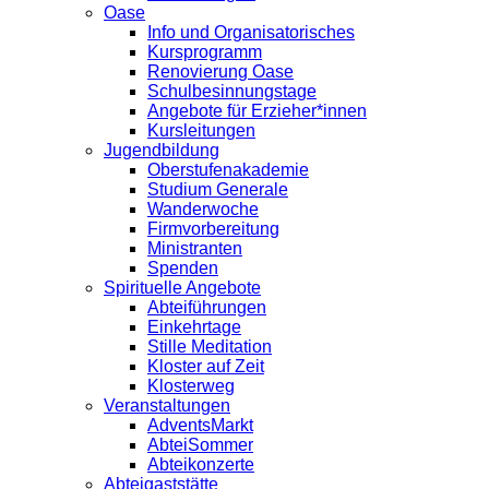
Oase
Info und Organisatorisches
Kursprogramm
Renovierung Oase
Schulbesinnungstage
Angebote für Erzieher*innen
Kursleitungen
Jugendbildung
Oberstufenakademie
Studium Generale
Wanderwoche
Firmvorbereitung
Ministranten
Spenden
Spirituelle Angebote
Abteiführungen
Einkehrtage
Stille Meditation
Kloster auf Zeit
Klosterweg
Veranstaltungen
AdventsMarkt
AbteiSommer
Abteikonzerte
Abteigaststätte