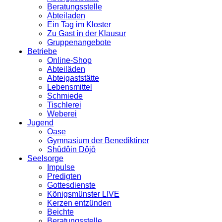
Beratungsstelle
Abteiladen
Ein Tag im Kloster
Zu Gast in der Klausur
Gruppenangebote
Betriebe
Online-Shop
Abteiläden
Abteigaststätte
Lebensmittel
Schmiede
Tischlerei
Weberei
Jugend
Oase
Gymnasium der Benediktiner
Shûdôin Dôjô
Seelsorge
Impulse
Predigten
Gottesdienste
Königsmünster LIVE
Kerzen entzünden
Beichte
Beratungsstelle