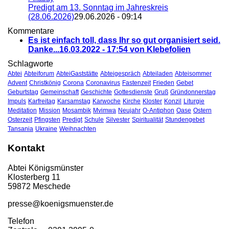
Predigt am 13. Sonntag im Jahreskreis
(28.06.2026)
29.06.2026 - 09:14
Kommentare
Es ist einfach toll, dass Ihr so gut organisiert seid.
Danke...
16.03.2022 - 17:54 von Klebefolien
Schlagworte
Abtei
Abteiforum
AbteiGaststätte
Abteigespräch
Abteiladen
Abteisommer
Advent
Christkönig
Corona
Coronavirus
Fastenzeit
Frieden
Gebet
Geburtstag
Gemeinschaft
Geschichte
Gottesdienste
Gruß
Gründonnerstag
Impuls
Karfreitag
Karsamstag
Karwoche
Kirche
Kloster
Konzil
Liturgie
Meditation
Mission
Mosambik
Mvimwa
Neujahr
O-Antiphon
Oase
Ostern
Osterzeit
Pfingsten
Predigt
Schule
Silvester
Spiritualität
Stundengebet
Tansania
Ukraine
Weihnachten
Kontakt
Abtei Königsmünster
Klosterberg 11
59872 Meschede
presse@koenigsmuenster.de
T
elefon