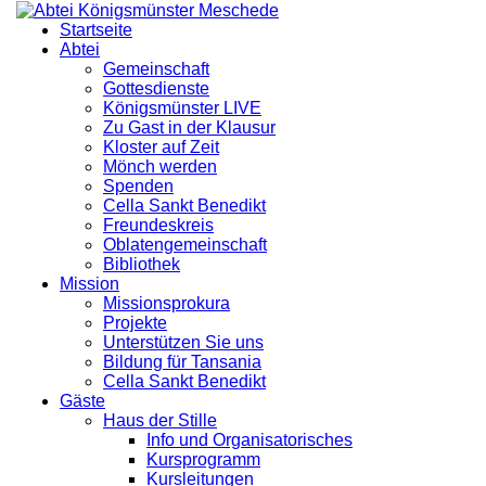
Startseite
Abtei
Gemeinschaft
Gottesdienste
Königsmünster LIVE
Zu Gast in der Klausur
Kloster auf Zeit
Mönch werden
Spenden
Cella Sankt Benedikt
Freundeskreis
Oblatengemeinschaft
Bibliothek
Mission
Missionsprokura
Projekte
Unterstützen Sie uns
Bildung für Tansania
Cella Sankt Benedikt
Gäste
Haus der Stille
Info und Organisatorisches
Kursprogramm
Kursleitungen