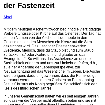
der Fastenzeit
Abtei
Mit dem heutigen Aschermittwoch beginnt die vierzigtägige
Vorbereitungszeit der Kirche auf das Osterfest. Der Tag hat
seinen Namen von der Asche, mit der heute in den
Gottesdiensten den Menschen ein Kreuz auf die Stirn
gezeichnet wird. Dazu sagt der Priester entweder:
„Gedenke, Mensch, dass du Staub bist und zum Staub
zurückkehrst“ oder „Kehre um, und glaube an das
Evangelium!“. So will uns das Aschekreuz an unsere
Sterblichkeit erinnern und uns zur Umkehr aufrufen, d.h.,
zu einer Änderung der Lebensperspektive, zur
Neuausrichtung auf das Wesentliche im Leben. Die Asche
wird übrigens dadurch gewonnen, dass die Palmzweige
verbrannt werden, mit denen Christen an Palmsonntag
Jesus Christus als König begrüßen. So schließt sich der
Kreis des liturgischen Jahres.
In unserer Gemeinschaft halten wir es seit einigen Jahren
so, dass wir die Vesper nicht öffentlich beten und sie mit
einem Versöhnungsgottesdienst kombinieren, der von