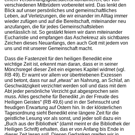
verschiedenen Mitbrüdern vorbereitet wird. Das lenkt den
Blick auf unser persönliches und gemeinschaftliches
Leben, auf Verletzungen, die wir einander im Alltag immer
wieder zufügen und auf die Bereitschaft, miteinander neu
anzufangen, die für jedes Gemeinschaftsleben
unerlässlich ist. So gestärkt feiern wir dann miteinander
Eucharistie und empfangen das Aschekreuz als sichtbares
Zeichen dieses Neuanfangs, den auch Gott mit jedem von
uns und mit unserer Gemeinschaft macht.
Dass die Fastenzeit für den heiligen Benedikt eine
wichtige Zeit ist, erkennt man daran, dass er in seiner
Mönchsregel dieser Zeit ein eigenes Kapitel widmet (vgl.
RB 49). Er warnt vor allem vor übertriebenen Exzessen
und betont, dass nur auf „etwas“ an Nahrung, an Schlaf, an
Geschwätzigkeit verzichtet werden soll und dass mit dem
Abt jeder persönliche Verzicht gut abgesprochen sein
muss. Alles geschehe für Benedikt „in der Freude des
Heiligen Geistes“ (RB 49,6) und in der Sehnsucht und
freudigen Erwartung auf Ostern hin. In der klösterlichen
Tagesordnung sieht Benedikt eine längere Zeit für die
geistliche Lesung vor als sonst, und jeder soll dazu ein
„Buch aus der Bibliothek“ (damit meint er die Bibliothek der
Heiligen Schrift) erhalten, das er von Anfang bis Ende in
dieser Zeit lesen soll. Diesen Gedanken greifen wir in