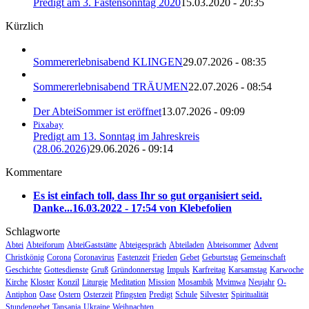
Predigt am 3. Fastensonntag 2020
15.03.2020 - 20:35
Kürzlich
Sommererlebnisabend KLINGEN
29.07.2026 - 08:35
Sommererlebnisabend TRÄUMEN
22.07.2026 - 08:54
Der AbteiSommer ist eröffnet
13.07.2026 - 09:09
Pixabay
Predigt am 13. Sonntag im Jahreskreis
(28.06.2026)
29.06.2026 - 09:14
Kommentare
Es ist einfach toll, dass Ihr so gut organisiert seid.
Danke...
16.03.2022 - 17:54 von Klebefolien
Schlagworte
Abtei
Abteiforum
AbteiGaststätte
Abteigespräch
Abteiladen
Abteisommer
Advent
Christkönig
Corona
Coronavirus
Fastenzeit
Frieden
Gebet
Geburtstag
Gemeinschaft
Geschichte
Gottesdienste
Gruß
Gründonnerstag
Impuls
Karfreitag
Karsamstag
Karwoche
Kirche
Kloster
Konzil
Liturgie
Meditation
Mission
Mosambik
Mvimwa
Neujahr
O-
Antiphon
Oase
Ostern
Osterzeit
Pfingsten
Predigt
Schule
Silvester
Spiritualität
Stundengebet
Tansania
Ukraine
Weihnachten