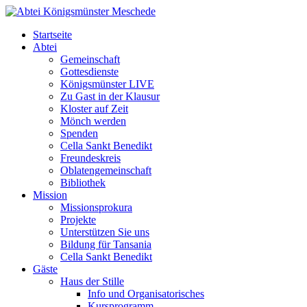
Startseite
Abtei
Gemeinschaft
Gottesdienste
Königsmünster LIVE
Zu Gast in der Klausur
Kloster auf Zeit
Mönch werden
Spenden
Cella Sankt Benedikt
Freundeskreis
Oblatengemeinschaft
Bibliothek
Mission
Missionsprokura
Projekte
Unterstützen Sie uns
Bildung für Tansania
Cella Sankt Benedikt
Gäste
Haus der Stille
Info und Organisatorisches
Kursprogramm