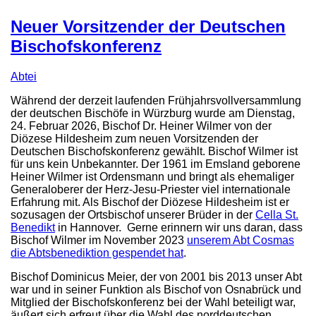
Neuer Vorsitzender der Deutschen
Bischofskonferenz
Abtei
Während der derzeit laufenden Frühjahrsvollversammlung
der deutschen Bischöfe in Würzburg wurde am Dienstag,
24. Februar 2026, Bischof Dr. Heiner Wilmer von der
Diözese Hildesheim zum neuen Vorsitzenden der
Deutschen Bischofskonferenz gewählt. Bischof Wilmer ist
für uns kein Unbekannter. Der 1961 im Emsland geborene
Heiner Wilmer ist Ordensmann und bringt als ehemaliger
Generaloberer der Herz-Jesu-Priester viel internationale
Erfahrung mit. Als Bischof der Diözese Hildesheim ist er
sozusagen der Ortsbischof unserer Brüder in der
Cella St.
Benedikt
in Hannover. Gerne erinnern wir uns daran, dass
Bischof Wilmer im November 2023
unserem Abt Cosmas
die Abtsbenediktion gespendet hat
.
Bischof Dominicus Meier, der von 2001 bis 2013 unser Abt
war und in seiner Funktion als Bischof von Osnabrück und
Mitglied der Bischofskonferenz bei der Wahl beteiligt war,
äußert sich erfreut über die Wahl des norddeutschen