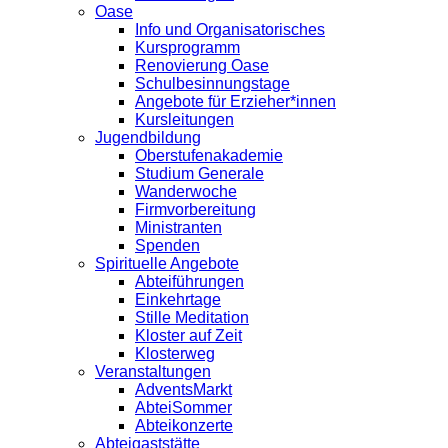
Oase
Info und Organisatorisches
Kursprogramm
Renovierung Oase
Schulbesinnungstage
Angebote für Erzieher*innen
Kursleitungen
Jugendbildung
Oberstufenakademie
Studium Generale
Wanderwoche
Firmvorbereitung
Ministranten
Spenden
Spirituelle Angebote
Abteiführungen
Einkehrtage
Stille Meditation
Kloster auf Zeit
Klosterweg
Veranstaltungen
AdventsMarkt
AbteiSommer
Abteikonzerte
Abteigaststätte