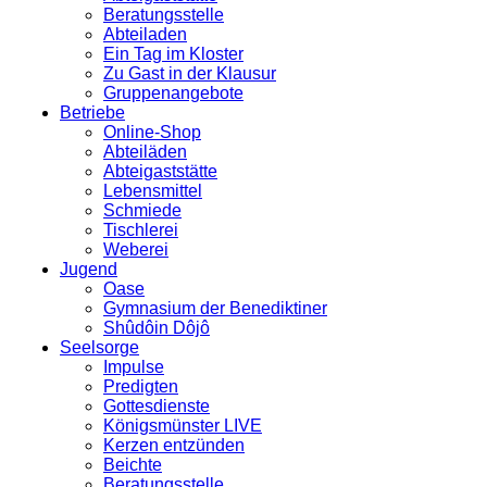
Beratungsstelle
Abteiladen
Ein Tag im Kloster
Zu Gast in der Klausur
Gruppenangebote
Betriebe
Online-Shop
Abteiläden
Abteigaststätte
Lebensmittel
Schmiede
Tischlerei
Weberei
Jugend
Oase
Gymnasium der Benediktiner
Shûdôin Dôjô
Seelsorge
Impulse
Predigten
Gottesdienste
Königsmünster LIVE
Kerzen entzünden
Beichte
Beratungsstelle