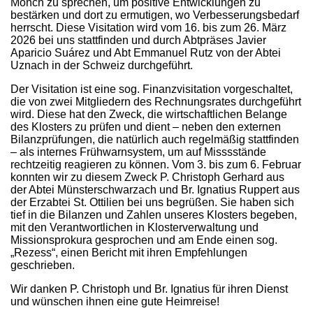
Mönch zu sprechen, um positive Entwicklungen zu
bestärken und dort zu ermutigen, wo Verbesserungsbedarf
herrscht. Diese Visitation wird vom 16. bis zum 26. März
2026 bei uns stattfinden und durch Abtpräses Javier
Aparicio Suárez und Abt Emmanuel Rutz von der Abtei
Uznach in der Schweiz durchgeführt.
Der Visitation ist eine sog. Finanzvisitation vorgeschaltet,
die von zwei Mitgliedern des Rechnungsrates durchgeführt
wird. Diese hat den Zweck, die wirtschaftlichen Belange
des Klosters zu prüfen und dient – neben den externen
Bilanzprüfungen, die natürlich auch regelmäßig stattfinden
– als internes Frühwarnsystem, um auf Misssstände
rechtzeitig reagieren zu können. Vom 3. bis zum 6. Februar
konnten wir zu diesem Zweck P. Christoph Gerhard aus
der Abtei Münsterschwarzach und Br. Ignatius Ruppert aus
der Erzabtei St. Ottilien bei uns begrüßen. Sie haben sich
tief in die Bilanzen und Zahlen unseres Klosters begeben,
mit den Verantwortlichen in Klosterverwaltung und
Missionsprokura gesprochen und am Ende einen sog.
„Rezess“, einen Bericht mit ihren Empfehlungen
geschrieben.
Wir danken P. Christoph und Br. Ignatius für ihren Dienst
und wünschen ihnen eine gute Heimreise!