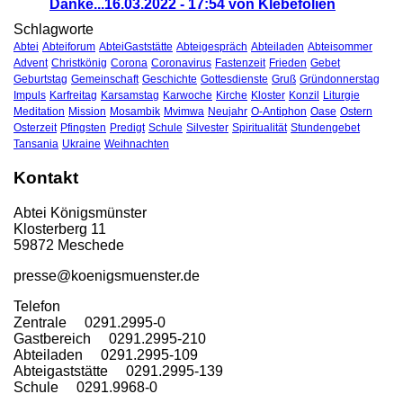
Danke...
16.03.2022 - 17:54 von Klebefolien
Schlagworte
Abtei
Abteiforum
AbteiGaststätte
Abteigespräch
Abteiladen
Abteisommer
Advent
Christkönig
Corona
Coronavirus
Fastenzeit
Frieden
Gebet
Geburtstag
Gemeinschaft
Geschichte
Gottesdienste
Gruß
Gründonnerstag
Impuls
Karfreitag
Karsamstag
Karwoche
Kirche
Kloster
Konzil
Liturgie
Meditation
Mission
Mosambik
Mvimwa
Neujahr
O-Antiphon
Oase
Ostern
Osterzeit
Pfingsten
Predigt
Schule
Silvester
Spiritualität
Stundengebet
Tansania
Ukraine
Weihnachten
Kontakt
Abtei Königsmünster
Klosterberg 11
59872 Meschede
presse@koenigsmuenster.de
T
elefon
Zentrale 0291.2995-0
Gastbereich 0291.2995-210
Abteiladen 0291.2995-109
Abteigaststätte 0291.2995-139
Schule 0291.9968-0