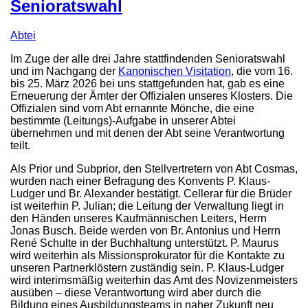
Senioratswahl
Abtei
Im Zuge der alle drei Jahre stattfindenden Senioratswahl
und im Nachgang der
Kanonischen Visitation
, die vom 16.
bis 25. März 2026 bei uns stattgefunden hat, gab es eine
Erneuerung der Ämter der Offizialen unseres Klosters. Die
Offizialen sind vom Abt ernannte Mönche, die eine
bestimmte (Leitungs)-Aufgabe in unserer Abtei
übernehmen und mit denen der Abt seine Verantwortung
teilt.
Als Prior und Subprior, den Stellvertretern von Abt Cosmas,
wurden nach einer Befragung des Konvents P. Klaus-
Ludger und Br. Alexander bestätigt. Cellerar für die Brüder
ist weiterhin P. Julian; die Leitung der Verwaltung liegt in
den Händen unseres Kaufmännischen Leiters, Herrn
Jonas Busch. Beide werden von Br. Antonius und Herrn
René Schulte in der Buchhaltung unterstützt. P. Maurus
wird weiterhin als Missionsprokurator für die Kontakte zu
unseren Partnerklöstern zuständig sein. P. Klaus-Ludger
wird interimsmäßig weiterhin das Amt des Novizenmeisters
ausüben – diese Verantwortung wird aber durch die
Bildung eines Ausbildungsteams in naher Zukunft neu