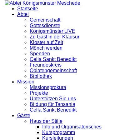
Startseite
Abtei
Gemeinschaft
Gottesdienste
Königsmünster LIVE
Zu Gast in der Klausur
Kloster auf Zeit
Mönch werden
Spenden
Cella Sankt Benedikt
Freundeskreis
Oblatengemeinschaft
Bibliothek
Mission
Missionsprokura
Projekte
Unterstützen Sie uns
Bildung für Tansania
Cella Sankt Benedikt
Gäste
Haus der Stille
Info und Organisatorisches
Kursprogramm
Kursleitungen