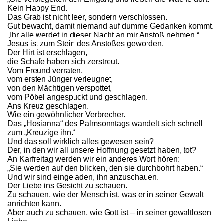
Kein Happy End.
Das Grab ist nicht leer, sondern verschlossen.
Gut bewacht, damit niemand auf dumme Gedanken kommt.
„Ihr alle werdet in dieser Nacht an mir Anstoß nehmen.“
Jesus ist zum Stein des Anstoßes geworden.
Der Hirt ist erschlagen,
die Schafe haben sich zerstreut.
Vom Freund verraten,
vom ersten Jünger verleugnet,
von den Mächtigen verspottet,
vom Pöbel angespuckt und geschlagen.
Ans Kreuz geschlagen.
Wie ein gewöhnlicher Verbrecher.
Das „Hosianna“ des Palmsonntags wandelt sich schnell
zum „Kreuzige ihn.“
Und das soll wirklich alles gewesen sein?
Der, in den wir all unsere Hoffnung gesetzt haben, tot?
An Karfreitag werden wir ein anderes Wort hören:
„Sie werden auf den blicken, den sie durchbohrt haben.“
Und wir sind eingeladen, ihn anzuschauen.
Der Liebe ins Gesicht zu schauen.
Zu schauen, wie der Mensch ist, was er in seiner Gewalt
anrichten kann.
Aber auch zu schauen, wie Gott ist – in seiner gewaltlosen