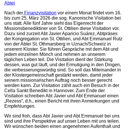
Abtei
Nach der
Finanzvisitation
vor einem Monat findet vom 16.
bis zum 25. März 2026 die sog. Kanonische Visitation bei
uns statt. Alle fünf Jahre sieht das Eigenrecht der
Missionsbenediktiner von St. Ottilien diese Visitation vor.
Dazu sind zurzeit Abt Javier Aparicio Suárez, Abtpräses
der Kongregation von St. Ottilien, und Abt Emmanuel Rutz
von der Abtei St. Othmarsberg in Uznach/Schweiz in
unserem Kloster. Sie führen Gespräche mit dem Abt und
jedem einzelnen Mönch und nehmen an unserem
täglichen Leben teil. Die Visitation dient der Stärkung
dessen, was gut läuft, und der Ermutigung in den Dingen,
die verbesserungswürdig sind. So soll das Miteinander in
der Klostergemeinschaft gestärkt werden, damit jeder
seinem missionarischen Auftrag noch besser gerecht
werden kann. Zur Visitation zählt auch ein Besuch in der
Cella Sankt Benedikt in Hannover. Zum Ende der
Visitation schreiben Abt Javier und Abt Emmanuel einen
„Rezess“, d.h., einen Bericht mit ihren Anmerkungen und
Empfehlungen.
Wir sind froh, dass Abt Javier und Abt Emmanuel bei uns
sind und ihre Perspektive auf unser Leben mit uns teilen.
Wir wünschen beiden einen angenehmen Aufenthalt und