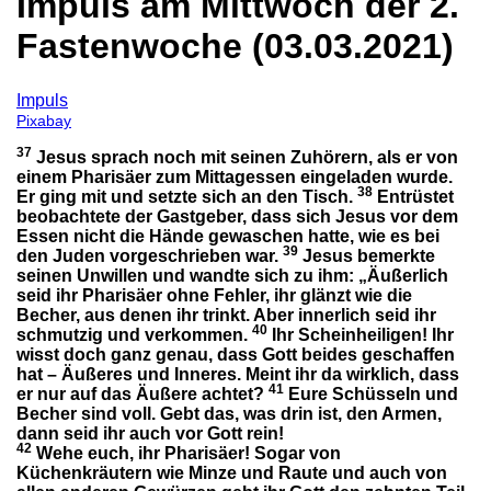
Impuls am Mittwoch der 2.
Fastenwoche (03.03.2021)
Impuls
Pixabay
37
Jesus sprach noch mit seinen Zuhörern, als er von
einem Pharisäer zum Mittagessen eingeladen wurde.
38
Er ging mit und setzte sich an den Tisch.
Entrüstet
beobachtete der Gastgeber, dass sich Jesus vor dem
Essen nicht die Hände gewaschen hatte, wie es bei
39
den Juden vorgeschrieben war.
Jesus bemerkte
seinen Unwillen und wandte sich zu ihm: „Äußerlich
seid ihr Pharisäer ohne Fehler, ihr glänzt wie die
Becher, aus denen ihr trinkt. Aber innerlich seid ihr
40
schmutzig und verkommen.
Ihr Scheinheiligen! Ihr
wisst doch ganz genau, dass Gott beides geschaffen
hat – Äußeres und Inneres. Meint ihr da wirklich, dass
41
er nur auf das Äußere achtet?
Eure Schüsseln und
Becher sind voll. Gebt das, was drin ist, den Armen,
dann seid ihr auch vor Gott rein!
42
Wehe euch, ihr Pharisäer! Sogar von
Küchenkräutern wie Minze und Raute und auch von