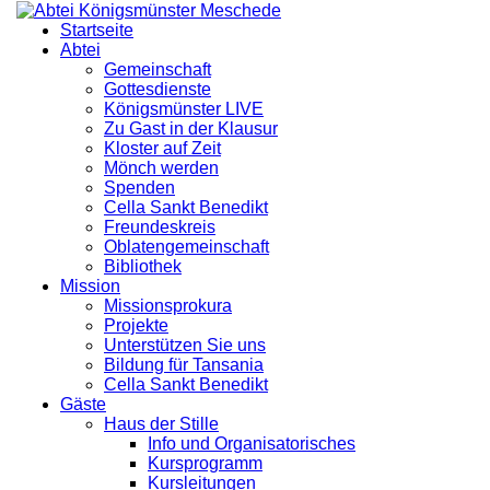
Startseite
Abtei
Gemeinschaft
Gottesdienste
Königsmünster LIVE
Zu Gast in der Klausur
Kloster auf Zeit
Mönch werden
Spenden
Cella Sankt Benedikt
Freundeskreis
Oblatengemeinschaft
Bibliothek
Mission
Missionsprokura
Projekte
Unterstützen Sie uns
Bildung für Tansania
Cella Sankt Benedikt
Gäste
Haus der Stille
Info und Organisatorisches
Kursprogramm
Kursleitungen