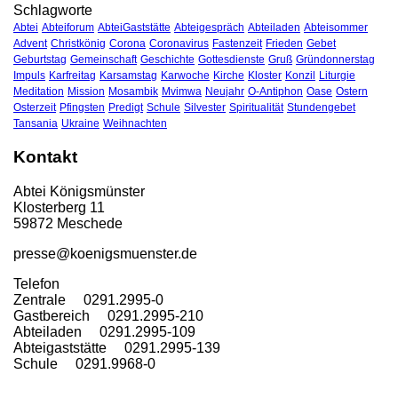
Schlagworte
Abtei
Abteiforum
AbteiGaststätte
Abteigespräch
Abteiladen
Abteisommer
Advent
Christkönig
Corona
Coronavirus
Fastenzeit
Frieden
Gebet
Geburtstag
Gemeinschaft
Geschichte
Gottesdienste
Gruß
Gründonnerstag
Impuls
Karfreitag
Karsamstag
Karwoche
Kirche
Kloster
Konzil
Liturgie
Meditation
Mission
Mosambik
Mvimwa
Neujahr
O-Antiphon
Oase
Ostern
Osterzeit
Pfingsten
Predigt
Schule
Silvester
Spiritualität
Stundengebet
Tansania
Ukraine
Weihnachten
Kontakt
Abtei Königsmünster
Klosterberg 11
59872 Meschede
presse@koenigsmuenster.de
T
elefon
Zentrale 0291.2995-0
Gastbereich 0291.2995-210
Abteiladen 0291.2995-109
Abteigaststätte 0291.2995-139
Schule 0291.9968-0