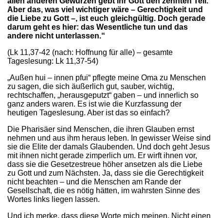
allen anderen Gewürzen gebt ihr Gott den zehnten Teil.
Aber das, was viel wichtiger wäre – Gerechtigkeit und
die Liebe zu Gott –, ist euch gleichgültig. Doch gerade
darum geht es hier: das Wesentliche tun und das
andere nicht unterlassen.“
(Lk 11,37-42 (nach: Hoffnung für alle) – gesamte
Tageslesung: Lk 11,37-54)
„Außen hui – innen pfui“ pflegte meine Oma zu Menschen
zu sagen, die sich äußerlich gut, sauber, wichtig,
rechtschaffen, „herausgeputzt“ gaben – und innerlich so
ganz anders waren. Es ist wie die Kurzfassung der
heutigen Tageslesung. Aber ist das so einfach?
Die Pharisäer sind Menschen, die ihren Glauben ernst
nehmen und aus ihm heraus leben. In gewisser Weise sind
sie die Elite der damals Glaubenden. Und doch geht Jesus
mit ihnen nicht gerade zimperlich um. Er wirft ihnen vor,
dass sie die Gesetzestreue höher ansetzen als die Liebe
zu Gott und zum Nächsten. Ja, dass sie die Gerechtigkeit
nicht beachten – und die Menschen am Rande der
Gesellschaft, die es nötig hätten, im wahrsten Sinne des
Wortes links liegen lassen.
Und ich merke, dass diese Worte mich meinen. Nicht einen