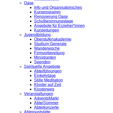
Oase
Info und Organisatorisches
Kursprogramm
Renovierung Oase
Schulbesinnungstage
Angebote für Erzieher*innen
Kursleitungen
Jugendbildung
Oberstufenakademie
Studium Generale
Wanderwoche
Firmvorbereitung
Ministranten
Spenden
Spirituelle Angebote
Abteiführungen
Einkehrtage
Stille Meditation
Kloster auf Zeit
Klosterweg
Veranstaltungen
AdventsMarkt
AbteiSommer
Abteikonzerte
Abteigaststätte