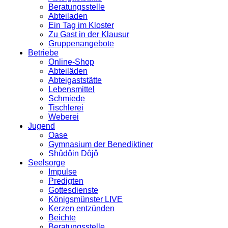
Beratungsstelle
Abteiladen
Ein Tag im Kloster
Zu Gast in der Klausur
Gruppenangebote
Betriebe
Online-Shop
Abteiläden
Abteigaststätte
Lebensmittel
Schmiede
Tischlerei
Weberei
Jugend
Oase
Gymnasium der Benediktiner
Shûdôin Dôjô
Seelsorge
Impulse
Predigten
Gottesdienste
Königsmünster LIVE
Kerzen entzünden
Beichte
Beratungsstelle