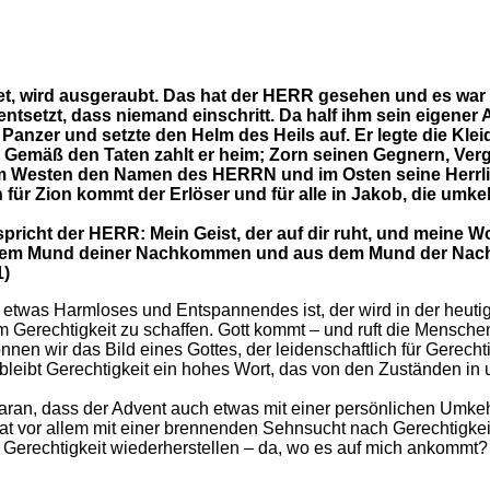
et, wird ausgeraubt. Das hat der HERR gesehen und es war 
ntsetzt, dass niemand einschritt. Da half ihm sein eigener 
n Panzer und setzte den Helm des Heils auf. Er legte die Kle
l. Gemäß den Taten zahlt er heim; Zorn seinen Gegnern, Verg
n im Westen den Namen des HERRN und im Osten seine Herrli
 für Zion kommt der Erlöser und für alle in Jakob, die um
spricht der HERR: Mein Geist, der auf dir ruht, und meine W
s dem Mund deiner Nachkommen und aus dem Mund der Nac
1)
 etwas Harmloses und Entspannendes ist, der wird in der heut
m Gerechtigkeit zu schaffen. Gott kommt – und ruft die Mensche
en wir das Bild eines Gottes, der leidenschaftlich für Gerechtig
t bleibt Gerechtigkeit ein hohes Wort, das von den Zuständen in
ran, dass der Advent auch etwas mit einer persönlichen Umkehr
at vor allem mit einer brennenden Sehnsucht nach Gerechtigkeit
t Gerechtigkeit wiederherstellen – da, wo es auf mich ankommt?