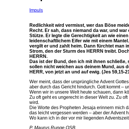
Impuls
Redlichkeit wird vermisst, wer das Böse meid
Recht. Er sah, dass niemand da war, und war e
Stütze. Er legte die Gerechtigkeit an wie eine
leidenschaftlichem Eifer wie mit einem Mante
vergilt er und zahlt heim. Dann fürchtet ma
Strom, den der Sturm des HERRN treibt. Doch
HERRN.
Das ist der Bund, den ich mit ihnen schließe, 
sollen nicht weichen aus deinem Mund, au
HERR, von jetzt an und auf ewig. (Jes 59,15-2
Wer meint, dass der ursprüngliche Advent Gottes
aber durch das Gericht hindurch. Gott kommt – u
Wenn wir in unsere Welt heute schauen, dann könn
Zu oft geht es ungerecht in dieser Welt zu. Zu of
wird.
Die Worte des Propheten Jesaja erinnern mich da
das leicht vergessen werden – aber der Advent h
Wo kann ich in der vor mir liegenden Adventszei
P. Maurus Runge OSB