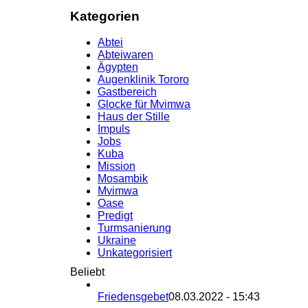
Kategorien
Abtei
Abteiwaren
Ägypten
Augenklinik Tororo
Gastbereich
Glocke für Mvimwa
Haus der Stille
Impuls
Jobs
Kuba
Mission
Mosambik
Mvimwa
Oase
Predigt
Turmsanierung
Ukraine
Unkategorisiert
Beliebt
Friedensgebet
08.03.2022 - 15:43