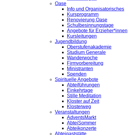
Oase
Info und Organisatorisches
Kursprogramm
Renovierung Oase
Schulbesinnungstage
Angebote für Erzieher*innen
Kursleitungen
Jugendbildung
Oberstufenakademie
Studium Generale
Wanderwoche
Firmvorbereitung
Ministranten
Spenden
Spirituelle Angebote
Abteiführungen
Einkehrtage
Stille Meditation
Kloster auf Zeit
Klosterweg
Veranstaltungen
AdventsMarkt
AbteiSommer
Abteikonzerte
Abteigaststätte