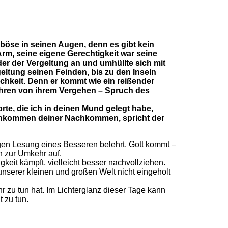
böse in seinen Augen, denn es gibt kein
Arm, seine eigene Gerechtigkeit war seine
ider der Vergeltung an und umhüllte sich mit
eltung seinen Feinden, bis zu den Inseln
chkeit. Denn er kommt wie ein reißender
kehren von ihrem Vergehen – Spruch des
orte, die ich in deinen Mund gelegt habe,
hkommen deiner Nachkommen, spricht der
igen Lesung eines Besseren belehrt. Gott kommt –
n zur Umkehr auf.
keit kämpft, vielleicht besser nachvollziehen.
 unserer kleinen und großen Welt nicht eingeholt
 zu tun hat. Im Lichterglanz dieser Tage kann
 zu tun.