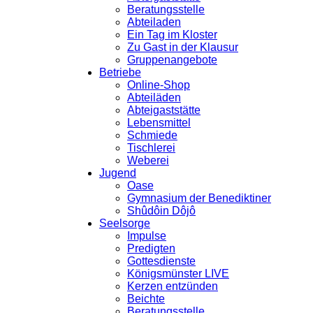
Beratungsstelle
Abteiladen
Ein Tag im Kloster
Zu Gast in der Klausur
Gruppenangebote
Betriebe
Online-Shop
Abteiläden
Abteigaststätte
Lebensmittel
Schmiede
Tischlerei
Weberei
Jugend
Oase
Gymnasium der Benediktiner
Shûdôin Dôjô
Seelsorge
Impulse
Predigten
Gottesdienste
Königsmünster LIVE
Kerzen entzünden
Beichte
Beratungsstelle