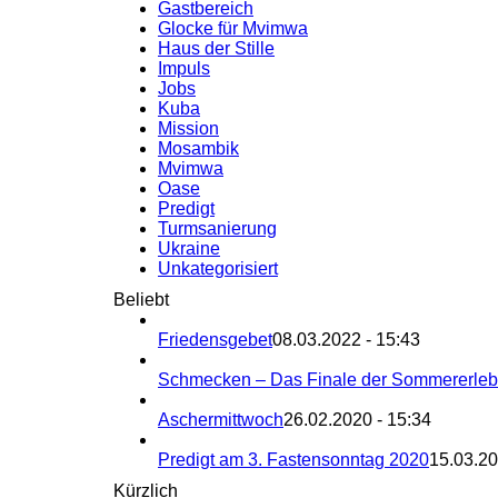
Gastbereich
Glocke für Mvimwa
Haus der Stille
Impuls
Jobs
Kuba
Mission
Mosambik
Mvimwa
Oase
Predigt
Turmsanierung
Ukraine
Unkategorisiert
Beliebt
Friedensgebet
08.03.2022 - 15:43
Schmecken – Das Finale der Sommererle
Aschermittwoch
26.02.2020 - 15:34
Predigt am 3. Fastensonntag 2020
15.03.20
Kürzlich