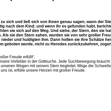
 zu sich und ließ sich von ihnen genau sagen, wann der Ste
tig nach dem Kind; und wenn ihr es gefunden habt, berichte
en sie sich auf den Weg. Und siehe, der Stern, den sie ha
n. Als sie den Stern sahen, wurden sie von sehr großer Freu
ie nieder und huldigten ihm. Dann holten sie ihre Schätze 
aum geboten wurde, nicht zu Herodes zurückzukehren, zogen
ßer Freude erfüllt“.
 unsere Vorbilder in der Gottsuche. Jede Suchbewegung braucht e
f unseren Wegen mit seinem Stern begleitet. Möge die Schwelle
 uns ist, erfülle unsere Herzen mit großer Freude.