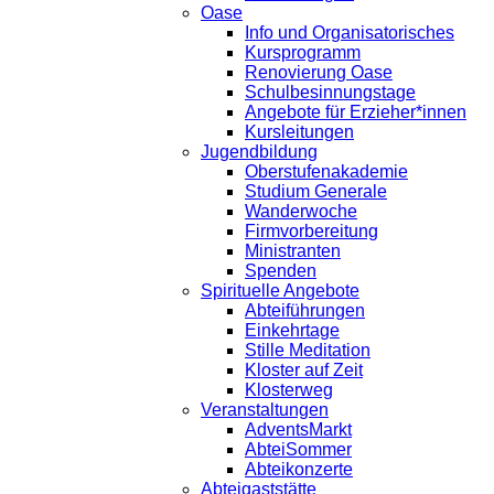
Oase
Info und Organisatorisches
Kursprogramm
Renovierung Oase
Schulbesinnungstage
Angebote für Erzieher*innen
Kursleitungen
Jugendbildung
Oberstufenakademie
Studium Generale
Wanderwoche
Firmvorbereitung
Ministranten
Spenden
Spirituelle Angebote
Abteiführungen
Einkehrtage
Stille Meditation
Kloster auf Zeit
Klosterweg
Veranstaltungen
AdventsMarkt
AbteiSommer
Abteikonzerte
Abteigaststätte