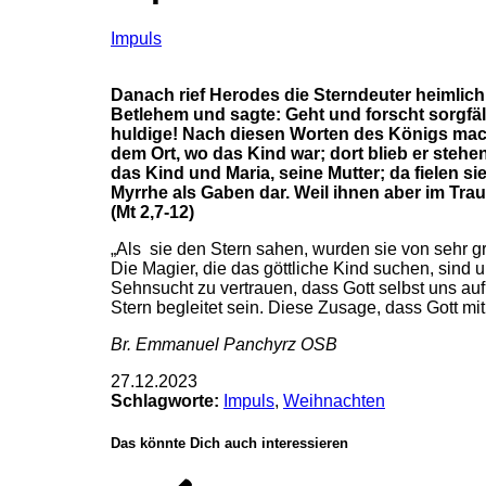
Impuls
Danach rief Herodes die Sterndeuter heimlich
Betlehem und sagte: Geht und forscht sorgfäl
huldige! Nach diesen Worten des Königs macht
dem Ort, wo das Kind war; dort blieb er stehe
das Kind und Maria, seine Mutter; da fielen s
Myrrhe als Gaben dar. Weil ihnen aber im Tr
(Mt 2,7-12)
„Als sie den Stern sahen, wurden sie von sehr gro
Die Magier, die das göttliche Kind suchen, sind
Sehnsucht zu vertrauen, dass Gott selbst uns au
Stern begleitet sein. Diese Zusage, dass Gott mit
Br. Emmanuel Panchyrz OSB
27.12.2023
Schlagworte:
Impuls
,
Weihnachten
Das könnte Dich auch interessieren