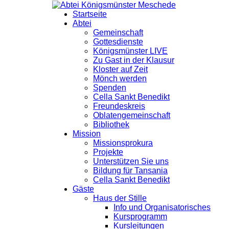
Startseite
Abtei
Gemeinschaft
Gottesdienste
Königsmünster LIVE
Zu Gast in der Klausur
Kloster auf Zeit
Mönch werden
Spenden
Cella Sankt Benedikt
Freundeskreis
Oblatengemeinschaft
Bibliothek
Mission
Missionsprokura
Projekte
Unterstützen Sie uns
Bildung für Tansania
Cella Sankt Benedikt
Gäste
Haus der Stille
Info und Organisatorisches
Kursprogramm
Kursleitungen