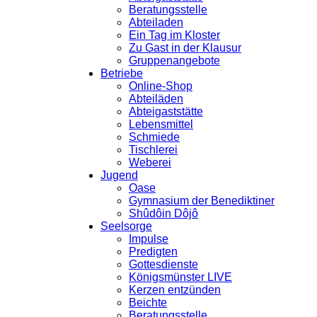
Beratungsstelle
Abteiladen
Ein Tag im Kloster
Zu Gast in der Klausur
Gruppenangebote
Betriebe
Online-Shop
Abteiläden
Abteigaststätte
Lebensmittel
Schmiede
Tischlerei
Weberei
Jugend
Oase
Gymnasium der Benediktiner
Shûdôin Dôjô
Seelsorge
Impulse
Predigten
Gottesdienste
Königsmünster LIVE
Kerzen entzünden
Beichte
Beratungsstelle