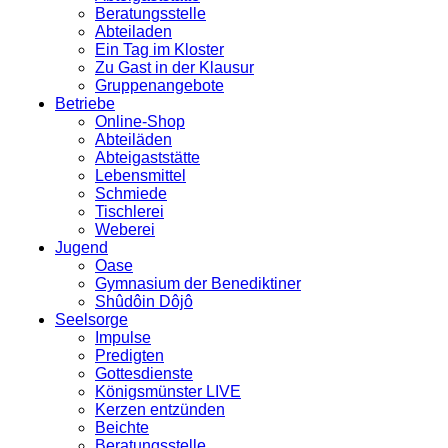
Beratungsstelle
Abteiladen
Ein Tag im Kloster
Zu Gast in der Klausur
Gruppenangebote
Betriebe
Online-Shop
Abteiläden
Abteigaststätte
Lebensmittel
Schmiede
Tischlerei
Weberei
Jugend
Oase
Gymnasium der Benediktiner
Shûdôin Dôjô
Seelsorge
Impulse
Predigten
Gottesdienste
Königsmünster LIVE
Kerzen entzünden
Beichte
Beratungsstelle