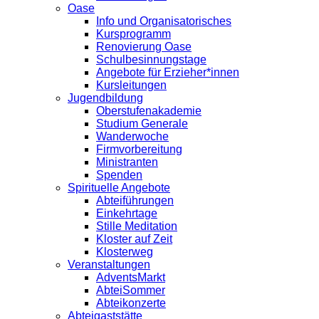
Oase
Info und Organisatorisches
Kursprogramm
Renovierung Oase
Schulbesinnungstage
Angebote für Erzieher*innen
Kursleitungen
Jugendbildung
Oberstufenakademie
Studium Generale
Wanderwoche
Firmvorbereitung
Ministranten
Spenden
Spirituelle Angebote
Abteiführungen
Einkehrtage
Stille Meditation
Kloster auf Zeit
Klosterweg
Veranstaltungen
AdventsMarkt
AbteiSommer
Abteikonzerte
Abteigaststätte