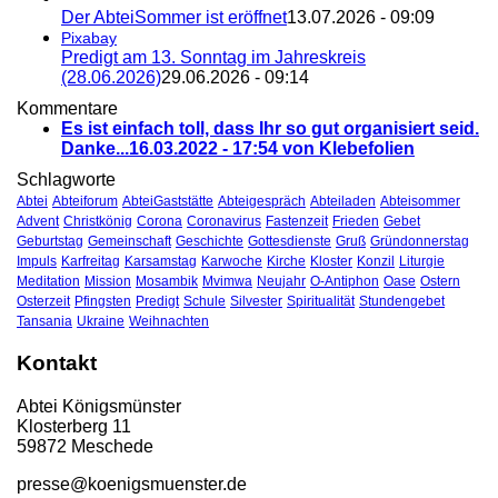
Der AbteiSommer ist eröffnet
13.07.2026 - 09:09
Pixabay
Predigt am 13. Sonntag im Jahreskreis
(28.06.2026)
29.06.2026 - 09:14
Kommentare
Es ist einfach toll, dass Ihr so gut organisiert seid.
Danke...
16.03.2022 - 17:54 von Klebefolien
Schlagworte
Abtei
Abteiforum
AbteiGaststätte
Abteigespräch
Abteiladen
Abteisommer
Advent
Christkönig
Corona
Coronavirus
Fastenzeit
Frieden
Gebet
Geburtstag
Gemeinschaft
Geschichte
Gottesdienste
Gruß
Gründonnerstag
Impuls
Karfreitag
Karsamstag
Karwoche
Kirche
Kloster
Konzil
Liturgie
Meditation
Mission
Mosambik
Mvimwa
Neujahr
O-Antiphon
Oase
Ostern
Osterzeit
Pfingsten
Predigt
Schule
Silvester
Spiritualität
Stundengebet
Tansania
Ukraine
Weihnachten
Kontakt
Abtei Königsmünster
Klosterberg 11
59872 Meschede
presse@koenigsmuenster.de