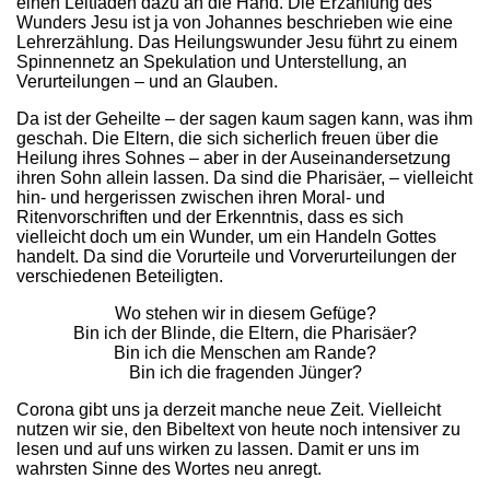
einen Leitfaden dazu an die Hand. Die Erzählung des
Wunders Jesu ist ja von Johannes beschrieben wie eine
Lehrerzählung. Das Heilungswunder Jesu führt zu einem
Spinnennetz an Spekulation und Unterstellung, an
Verurteilungen – und an Glauben.
Da ist der Geheilte – der sagen kaum sagen kann, was ihm
geschah. Die Eltern, die sich sicherlich freuen über die
Heilung ihres Sohnes – aber in der Auseinandersetzung
ihren Sohn allein lassen. Da sind die Pharisäer, – vielleicht
hin- und hergerissen zwischen ihren Moral- und
Ritenvorschriften und der Erkenntnis, dass es sich
vielleicht doch um ein Wunder, um ein Handeln Gottes
handelt. Da sind die Vorurteile und Vorverurteilungen der
verschiedenen Beteiligten.
Wo stehen wir in diesem Gefüge?
Bin ich der Blinde, die Eltern, die Pharisäer?
Bin ich die Menschen am Rande?
Bin ich die fragenden Jünger?
Corona gibt uns ja derzeit manche neue Zeit. Vielleicht
nutzen wir sie, den Bibeltext von heute noch intensiver zu
lesen und auf uns wirken zu lassen. Damit er uns im
wahrsten Sinne des Wortes neu anregt.