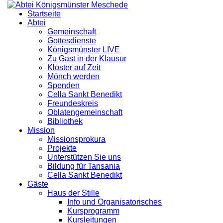
Startseite
Abtei
Gemeinschaft
Gottesdienste
Königsmünster LIVE
Zu Gast in der Klausur
Kloster auf Zeit
Mönch werden
Spenden
Cella Sankt Benedikt
Freundeskreis
Oblatengemeinschaft
Bibliothek
Mission
Missionsprokura
Projekte
Unterstützen Sie uns
Bildung für Tansania
Cella Sankt Benedikt
Gäste
Haus der Stille
Info und Organisatorisches
Kursprogramm
Kursleitungen