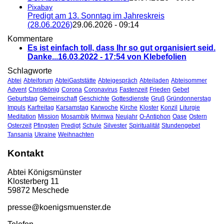
Pixabay
Predigt am 13. Sonntag im Jahreskreis
(28.06.2026)
29.06.2026 - 09:14
Kommentare
Es ist einfach toll, dass Ihr so gut organisiert seid.
Danke...
16.03.2022 - 17:54 von Klebefolien
Schlagworte
Abtei
Abteiforum
AbteiGaststätte
Abteigespräch
Abteiladen
Abteisommer
Advent
Christkönig
Corona
Coronavirus
Fastenzeit
Frieden
Gebet
Geburtstag
Gemeinschaft
Geschichte
Gottesdienste
Gruß
Gründonnerstag
Impuls
Karfreitag
Karsamstag
Karwoche
Kirche
Kloster
Konzil
Liturgie
Meditation
Mission
Mosambik
Mvimwa
Neujahr
O-Antiphon
Oase
Ostern
Osterzeit
Pfingsten
Predigt
Schule
Silvester
Spiritualität
Stundengebet
Tansania
Ukraine
Weihnachten
Kontakt
Abtei Königsmünster
Klosterberg 11
59872 Meschede
presse@koenigsmuenster.de