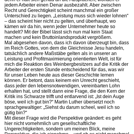
jedem Arbeiter einen Denar ausbezahlt. Aber zwischen
Recht und Gerechtigkeit scheint manchmal ein großer
Unterschied zu liegen. „Leistung muss sich wieder lohnen“
– das scheint hier nicht zu gelten, und überhaupt, wo
kämen wir da hin, wenn jeder Unternehmer heute so
handelt? Mit der Bibel lässt sich nun mal kein Staat
machen und kein Bruttoinlandsprodukt vergrößern.
Mal abgesehen davon, dass ich davon überzeugt bin, dass
im Reich Gottes, von dem die Gleichnisse Jesu handeln,
tatsächlich andere Maßstäbe gelten als in unserer an
Leistung und Profitmaximierung orientierten Welt, ist für
mich die Reaktion des Weinbergbesitzers auf die Kritik der
Arbeiter der ersten Stunde entscheidend für das, was wir
für unser Leben heute aus dieser Geschichte lernen
können. Er betont, dass keinem ein Unrecht geschieht,
dass jeder den lebensnotwendigen, vereinbarten Lohn
erhalten hat, und stellt dann eine Frage, die den Kern der
Kritik ins Schwarze trifft und entlarvend ist: „Ist dein Auge
böse, weil ich gut bin?“ Martin Luther übersetzt noch
sprachgewaltiger: „Siehst du darum scheel, weil ich so
gütig bin?“
Mit dieser Frage wird die Perspektive geändert: es geht
hier nicht vornehmlich um gesellschaftliche
Ungerechtigkeiten, sondern um meinen Blick, meine