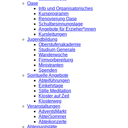
Oase
Info und Organisatorisches
Kursprogramm
Renovierung Oase
Schulbesinnungstage
Angebote für Erzieher*innen
Kursleitungen
Jugendbildung
Oberstufenakademie
Studium Generale
Wanderwoche
Firmvorbereitung
Ministranten
Spenden
Spirituelle Angebote
Abteiführungen
Einkehrtage
Stille Meditation
Kloster auf Zeit
Klosterweg
Veranstaltungen
AdventsMarkt
AbteiSommer
Abteikonzerte
Abteigaststätte