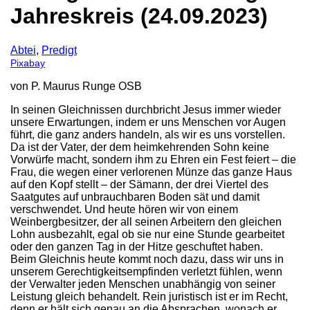
Jahreskreis (24.09.2023)
Abtei
,
Predigt
Pixabay
von P. Maurus Runge OSB
In seinen Gleichnissen durchbricht Jesus immer wieder
unsere Erwartungen, indem er uns Menschen vor Augen
führt, die ganz anders handeln, als wir es uns vorstellen.
Da ist der Vater, der dem heimkehrenden Sohn keine
Vorwürfe macht, sondern ihm zu Ehren ein Fest feiert – die
Frau, die wegen einer verlorenen Münze das ganze Haus
auf den Kopf stellt – der Sämann, der drei Viertel des
Saatgutes auf unbrauchbaren Boden sät und damit
verschwendet. Und heute hören wir von einem
Weinbergbesitzer, der all seinen Arbeitern den gleichen
Lohn ausbezahlt, egal ob sie nur eine Stunde gearbeitet
oder den ganzen Tag in der Hitze geschuftet haben.
Beim Gleichnis heute kommt noch dazu, dass wir uns in
unserem Gerechtigkeitsempfinden verletzt fühlen, wenn
der Verwalter jeden Menschen unabhängig von seiner
Leistung gleich behandelt. Rein juristisch ist er im Recht,
denn er hält sich genau an die Absprachen, wonach er