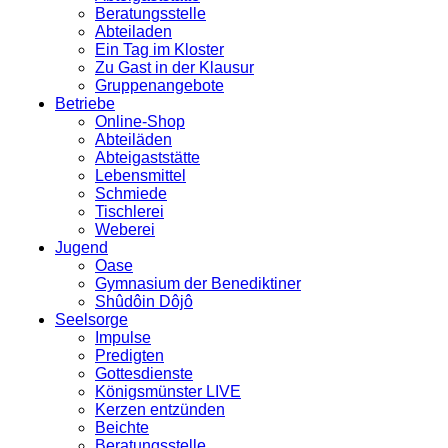
Beratungsstelle
Abteiladen
Ein Tag im Kloster
Zu Gast in der Klausur
Gruppenangebote
Betriebe
Online-Shop
Abteiläden
Abteigaststätte
Lebensmittel
Schmiede
Tischlerei
Weberei
Jugend
Oase
Gymnasium der Benediktiner
Shûdôin Dôjô
Seelsorge
Impulse
Predigten
Gottesdienste
Königsmünster LIVE
Kerzen entzünden
Beichte
Beratungsstelle