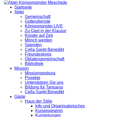
Startseite
Abtei
Gemeinschaft
Gottesdienste
Königsmünster LIVE
Zu Gast in der Klausur
Kloster auf Zeit
Mönch werden
Spenden
Cella Sankt Benedikt
Freundeskreis
Oblatengemeinschaft
Bibliothek
Mission
Missionsprokura
Projekte
Unterstützen Sie uns
Bildung für Tansania
Cella Sankt Benedikt
Gäste
Haus der Stille
Info und Organisatorisches
Kursprogramm
Kursleitungen