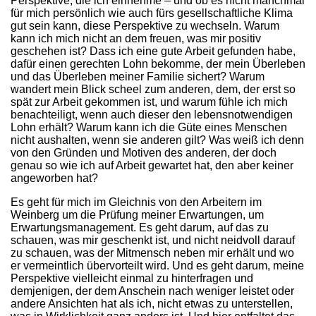
Perspektive, die ich einnehme – und ob es nicht manchmal
für mich persönlich wie auch fürs gesellschaftliche Klima
gut sein kann, diese Perspektive zu wechseln. Warum
kann ich mich nicht an dem freuen, was mir positiv
geschehen ist? Dass ich eine gute Arbeit gefunden habe,
dafür einen gerechten Lohn bekomme, der mein Überleben
und das Überleben meiner Familie sichert? Warum
wandert mein Blick scheel zum anderen, dem, der erst so
spät zur Arbeit gekommen ist, und warum fühle ich mich
benachteiligt, wenn auch dieser den lebensnotwendigen
Lohn erhält? Warum kann ich die Güte eines Menschen
nicht aushalten, wenn sie anderen gilt? Was weiß ich denn
von den Gründen und Motiven des anderen, der doch
genau so wie ich auf Arbeit gewartet hat, den aber keiner
angeworben hat?
Es geht für mich im Gleichnis von den Arbeitern im
Weinberg um die Prüfung meiner Erwartungen, um
Erwartungsmanagement. Es geht darum, auf das zu
schauen, was mir geschenkt ist, und nicht neidvoll darauf
zu schauen, was der Mitmensch neben mir erhält und wo
er vermeintlich übervorteilt wird. Und es geht darum, meine
Perspektive vielleicht einmal zu hinterfragen und
demjenigen, der dem Anschein nach weniger leistet oder
andere Ansichten hat als ich, nicht etwas zu unterstellen,