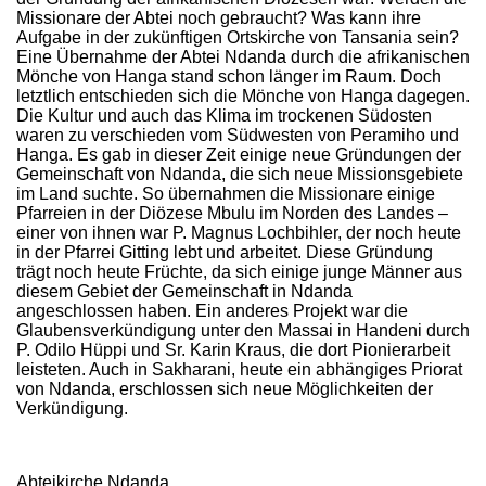
Missionare der Abtei noch gebraucht? Was kann ihre
Aufgabe in der zukünftigen Ortskirche von Tansania sein?
Eine Übernahme der Abtei Ndanda durch die afrikanischen
Mönche von Hanga stand schon länger im Raum. Doch
letztlich entschieden sich die Mönche von Hanga dagegen.
Die Kultur und auch das Klima im trockenen Südosten
waren zu verschieden vom Südwesten von Peramiho und
Hanga. Es gab in dieser Zeit einige neue Gründungen der
Gemeinschaft von Ndanda, die sich neue Missionsgebiete
im Land suchte. So übernahmen die Missionare einige
Pfarreien in der Diözese Mbulu im Norden des Landes –
einer von ihnen war P. Magnus Lochbihler, der noch heute
in der Pfarrei Gitting lebt und arbeitet. Diese Gründung
trägt noch heute Früchte, da sich einige junge Männer aus
diesem Gebiet der Gemeinschaft in Ndanda
angeschlossen haben. Ein anderes Projekt war die
Glaubensverkündigung unter den Massai in Handeni durch
P. Odilo Hüppi und Sr. Karin Kraus, die dort Pionierarbeit
leisteten. Auch in Sakharani, heute ein abhängiges Priorat
von Ndanda, erschlossen sich neue Möglichkeiten der
Verkündigung.
Abteikirche Ndanda