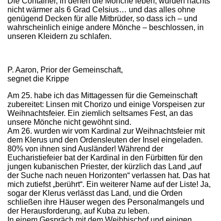
Die Container, in denen die Mönche leben, wurden nachts
nicht wärmer als 6 Grad Celsius… und das alles ohne
genügend Decken für alle Mitbrüder, so dass ich – und
wahrscheinlich einige andere Mönche – beschlossen, in
unseren Kleidern zu schlafen.
P. Aaron, Prior der Gemeinschaft,
segnet die Krippe
Am 25. habe ich das Mittagessen für die Gemeinschaft
zubereitet: Linsen mit Chorizo und einige Vorspeisen zur
Weihnachtsfeier. Ein ziemlich seltsames Fest, an das
unsere Mönche nicht gewöhnt sind.
Am 26. wurden wir vom Kardinal zur Weihnachtsfeier mit
dem Klerus und den Ordensleuten der Insel eingeladen.
80% von ihnen sind Ausländer! Während der
Eucharistiefeier bat der Kardinal in den Fürbitten für den
jungen kubanischen Priester, der kürzlich das Land „auf
der Suche nach neuen Horizonten“ verlassen hat. Das hat
mich zutiefst „berührt“. Ein weiterer Name auf der Liste! Ja,
sogar der Klerus verlässt das Land, und die Orden
schließen ihre Häuser wegen des Personalmangels und
der Herausforderung, auf Kuba zu leben.
In einem Gespräch mit dem Weihbischof und einigen