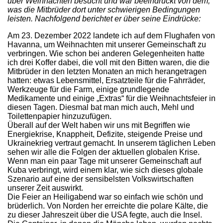
über Weihnachten besucht und war beeindruckt von dem,
was die Mitbrüder dort unter schwierigen Bedingungen
leisten. Nachfolgend berichtet er über seine Eindrücke:
Am 23. Dezember 2022 landete ich auf dem Flughafen von
Havanna, um Weihnachten mit unserer Gemeinschaft zu
verbringen. Wie schon bei anderen Gelegenheiten hatte
ich drei Koffer dabei, die voll mit den Bitten waren, die die
Mitbrüder in den letzten Monaten an mich herangetragen
hatten: etwas Lebensmittel, Ersatzteile für die Fahrräder,
Werkzeuge für die Farm, einige grundlegende
Medikamente und einige „Extras“ für die Weihnachtsfeier in
diesen Tagen. Diesmal bat man mich auch, Mehl und
Toilettenpapier hinzuzufügen.
Überall auf der Welt haben wir uns mit Begriffen wie
Energiekrise, Knappheit, Defizite, steigende Preise und
Ukrainekrieg vertraut gemacht. In unserem täglichen Leben
sehen wir alle die Folgen der aktuellen globalen Krise.
Wenn man ein paar Tage mit unserer Gemeinschaft auf
Kuba verbringt, wird einem klar, wie sich dieses globale
Szenario auf eine der sensibelsten Volkswirtschaften
unserer Zeit auswirkt.
Die Feier an Heiligabend war so einfach wie schön und
brüderlich. Von Norden her erreichte die polare Kälte, die
zu dieser Jahreszeit über die USA fegte, auch die Insel.