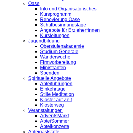
Oase
Info und Organisatorisches
Kursprogramm
Renovierung Oase
Schulbesinnungstage
Angebote für Erzieher*innen
Kursleitungen
Jugendbildung
Oberstufenakademie
Studium Generale
Wanderwoche
Firmvorbereitung
Ministranten
Spenden
Spirituelle Angebote
Abteiführungen
Einkehrtage
Stille Meditation
Kloster auf Zeit
Klosterweg
Veranstaltungen
AdventsMarkt
AbteiSommer
Abteikonzerte
Abteigaststätte