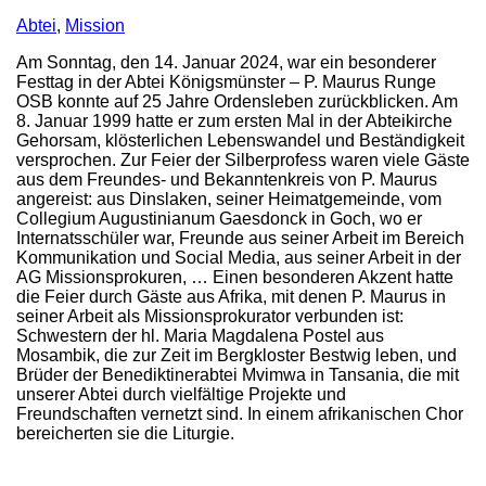
Abtei
,
Mission
Am Sonntag, den 14. Januar 2024, war ein besonderer
Festtag in der Abtei Königsmünster – P. Maurus Runge
OSB konnte auf 25 Jahre Ordensleben zurückblicken. Am
8. Januar 1999 hatte er zum ersten Mal in der Abteikirche
Gehorsam, klösterlichen Lebenswandel und Beständigkeit
versprochen. Zur Feier der Silberprofess waren viele Gäste
aus dem Freundes- und Bekanntenkreis von P. Maurus
angereist: aus Dinslaken, seiner Heimatgemeinde, vom
Collegium Augustinianum Gaesdonck in Goch, wo er
Internatsschüler war, Freunde aus seiner Arbeit im Bereich
Kommunikation und Social Media, aus seiner Arbeit in der
AG Missionsprokuren, … Einen besonderen Akzent hatte
die Feier durch Gäste aus Afrika, mit denen P. Maurus in
seiner Arbeit als Missionsprokurator verbunden ist:
Schwestern der hl. Maria Magdalena Postel aus
Mosambik, die zur Zeit im Bergkloster Bestwig leben, und
Brüder der Benediktinerabtei Mvimwa in Tansania, die mit
unserer Abtei durch vielfältige Projekte und
Freundschaften vernetzt sind. In einem afrikanischen Chor
bereicherten sie die Liturgie.