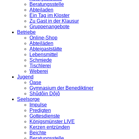
Beratungsstelle
Abteiladen
Ein Tag im Kloster
Zu Gast in der Klausur
Gruppenangebote
Betriebe
Online-Shop
Abteiläden
Abteigaststätte
Lebensmittel
Schmiede
Tischlerei
Weberei
Jugend
Oase
Gymnasium der Benediktiner
Shûdôin Dôjô
Seelsorge
Impulse
Predigten
Gottesdienste
Königsmünster LIVE
Kerzen entzünden
Beichte
Beratungsstelle