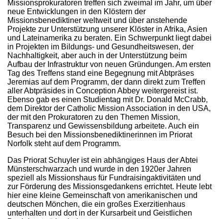
Missionsprokuratoren treffen sich zweimal im Jahr, um über
neue Entwicklungen in den Klöstern der
Missionsbenediktiner weltweit und über anstehende
Projekte zur Unterstützung unserer Klöster in Afrika, Asien
und Lateinamerika zu beraten. Ein Schwerpunkt liegt dabei
in Projekten im Bildungs- und Gesundheitswesen, der
Nachhaltigkeit, aber auch in der Unterstützung beim
Aufbau der Infrastruktur von neuen Gründungen. Am ersten
Tag des Treffens stand eine Begegnung mit Abtpräses
Jeremias auf dem Programm, der dann direkt zum Treffen
aller Abtpräsides in Conception Abbey weitergereist ist.
Ebenso gab es einen Studientag mit Dr. Donald McCrabb,
dem Direktor der Catholic Mission Association in den USA,
der mit den Prokuratoren zu den Themen Mission,
Transparenz und Gewissensbildung arbeitete. Auch ein
Besuch bei den Missionsbenediktinerinnen im Priorat
Norfolk steht auf dem Programm.
Das Priorat Schuyler ist ein abhängiges Haus der Abtei
Münsterschwarzach und wurde in den 1920er Jahren
speziell als Missionshaus für Fundraisingaktivitäten und
zur Förderung des Missionsgedankens errichtet. Heute lebt
hier eine kleine Gemeinschaft von amerikanischen und
deutschen Mönchen, die ein großes Exerzitienhaus
unterhalten und dort in der Kursarbeit und Geistlichen