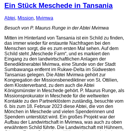
Ein Stück Meschede in Tansania
Abtei
,
Mission
,
Mvimwa
Besuch von P. Maurus Runge in der Abtei Mvimwa
Mitten im Hinterland von Tansania ist ein Schild zu finden,
das immer wieder für erstaunte Nachfragen bei den
Menschen sorgt, die es zum ersten Mal sehen. Auf dem
Schild steht „Meschede Farm“, und es markiert den
Eingang zu den landwirtschaftlichen Anlagen der
Benediktinerabtei Mvimwa, eine Stunde von der Stadt
Sumbawanga entfernt im Rukwe-Delta im Südwesten
Tansanias gelegen. Die Abtei Mvimwa gehört zur
Kongregation der Missionsbenediktiner von St. Ottilien,
dem Klosterverband, zu dem auch die Abtei
Königsmünster in Meschede gehört. P. Maurus Runge, als
Missionsprokurator in Meschede für die weltweiten
Kontakte zu den Partnerklöstern zuständig, besuchte vom
6. bis zum 18. Februar 2023 diese Abtei, die von den
Mönchen in Meschede und vielen Spenderinnen und
Spendern unterstützt wird. Ein großes Projekt war der
Aufbau der Landwirtschaft in Mvimwa, was auch zu oben
erwähntem Schild führte. Die Landwirtschaft mit Hühnern,