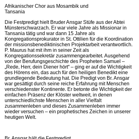
Afrikanischer Chor aus Mosambik und
Tansania
Die Festpredigt hielt Bruder Ansgar Stüfe aus der Abtei
Münsterschwarzach. Er war viele Jahre als Missionar in
Tansania tätig und war dann 15 Jahre als
Kongregationsprokurator in St. Ottilien für die Koordination
der missionsbenediktinischen Projektarbeit verantwortlich.
P. Maurus hat mit ihm in seiner Zeit als
Kongregationssekretär zusammengearbeitet. Ausgehend
von der Berufungsgeschichte des Propheten Samuel –
„Rede, Herr, dein Diener hört“ – ging er auf die Wichtigkeit
des Hörens ein, das auch für den heiligen Benedikt eine
grundlegende Bedeutung hat. Die Predigt von Br. Ansgar
war gesättigt durch seine reiche Erfahrung mit Menschen
verschiedenster Kontinente. Er betonte die Wichtigkeit der
einfachen Präsenz der Klöster weltweit, in denen
unterschiedlichste Menschen in aller Vielfalt
zusammenleben und dieses Zusammenleben immer
wieder versuchen – ein prophetisches Zeichen in unserer
heutigen Welt.
Br. Ansgar hält die Festpredigt.