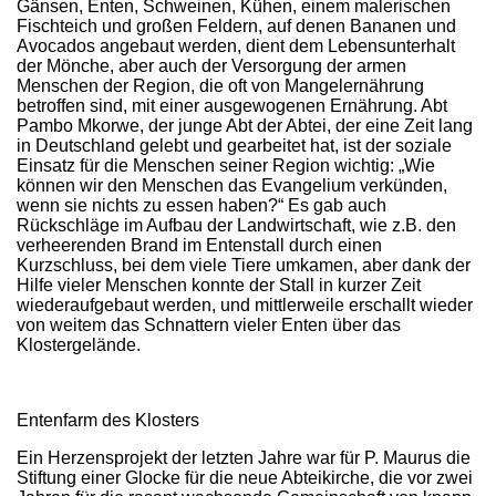
Gänsen, Enten, Schweinen, Kühen, einem malerischen
Fischteich und großen Feldern, auf denen Bananen und
Avocados angebaut werden, dient dem Lebensunterhalt
der Mönche, aber auch der Versorgung der armen
Menschen der Region, die oft von Mangelernährung
betroffen sind, mit einer ausgewogenen Ernährung. Abt
Pambo Mkorwe, der junge Abt der Abtei, der eine Zeit lang
in Deutschland gelebt und gearbeitet hat, ist der soziale
Einsatz für die Menschen seiner Region wichtig: „Wie
können wir den Menschen das Evangelium verkünden,
wenn sie nichts zu essen haben?“ Es gab auch
Rückschläge im Aufbau der Landwirtschaft, wie z.B. den
verheerenden Brand im Entenstall durch einen
Kurzschluss, bei dem viele Tiere umkamen, aber dank der
Hilfe vieler Menschen konnte der Stall in kurzer Zeit
wiederaufgebaut werden, und mittlerweile erschallt wieder
von weitem das Schnattern vieler Enten über das
Klostergelände.
Entenfarm des Klosters
Ein Herzensprojekt der letzten Jahre war für P. Maurus die
Stiftung einer Glocke für die neue Abteikirche, die vor zwei