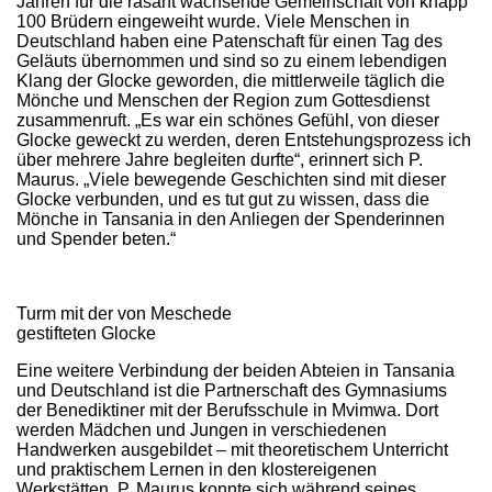
Jahren für die rasant wachsende Gemeinschaft von knapp
100 Brüdern eingeweiht wurde. Viele Menschen in
Deutschland haben eine Patenschaft für einen Tag des
Geläuts übernommen und sind so zu einem lebendigen
Klang der Glocke geworden, die mittlerweile täglich die
Mönche und Menschen der Region zum Gottesdienst
zusammenruft. „Es war ein schönes Gefühl, von dieser
Glocke geweckt zu werden, deren Entstehungsprozess ich
über mehrere Jahre begleiten durfte“, erinnert sich P.
Maurus. „Viele bewegende Geschichten sind mit dieser
Glocke verbunden, und es tut gut zu wissen, dass die
Mönche in Tansania in den Anliegen der Spenderinnen
und Spender beten.“
Turm mit der von Meschede
gestifteten Glocke
Eine weitere Verbindung der beiden Abteien in Tansania
und Deutschland ist die Partnerschaft des Gymnasiums
der Benediktiner mit der Berufsschule in Mvimwa. Dort
werden Mädchen und Jungen in verschiedenen
Handwerken ausgebildet – mit theoretischem Unterricht
und praktischem Lernen in den klostereigenen
Werkstätten. P. Maurus konnte sich während seines