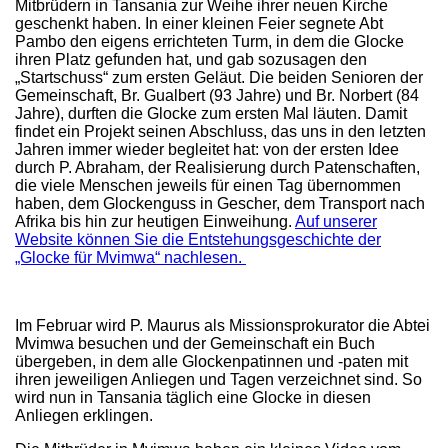
Mitbrüdern in Tansania zur Weihe ihrer neuen Kirche
geschenkt haben. In einer kleinen Feier segnete Abt
Pambo den eigens errichteten Turm, in dem die Glocke
ihren Platz gefunden hat, und gab sozusagen den
„Startschuss“ zum ersten Geläut. Die beiden Senioren der
Gemeinschaft, Br. Gualbert (93 Jahre) und Br. Norbert (84
Jahre), durften die Glocke zum ersten Mal läuten. Damit
findet ein Projekt seinen Abschluss, das uns in den letzten
Jahren immer wieder begleitet hat: von der ersten Idee
durch P. Abraham, der Realisierung durch Patenschaften,
die viele Menschen jeweils für einen Tag übernommen
haben, dem Glockenguss in Gescher, dem Transport nach
Afrika bis hin zur heutigen Einweihung.
Auf unserer
Website können Sie die Entstehungsgeschichte der
„Glocke für Mvimwa“ nachlesen.
Im Februar wird P. Maurus als Missionsprokurator die Abtei
Mvimwa besuchen und der Gemeinschaft ein Buch
übergeben, in dem alle Glockenpatinnen und -paten mit
ihren jeweiligen Anliegen und Tagen verzeichnet sind. So
wird nun in Tansania täglich eine Glocke in diesen
Anliegen erklingen.