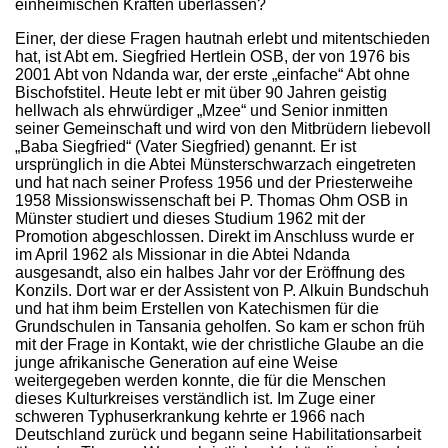
einheimischen Kräften überlassen?
Einer, der diese Fragen hautnah erlebt und mitentschieden
hat, ist Abt em. Siegfried Hertlein OSB, der von 1976 bis
2001 Abt von Ndanda war, der erste „einfache“ Abt ohne
Bischofstitel. Heute lebt er mit über 90 Jahren geistig
hellwach als ehrwürdiger „Mzee“ und Senior inmitten
seiner Gemeinschaft und wird von den Mitbrüdern liebevoll
„Baba Siegfried“ (Vater Siegfried) genannt. Er ist
ursprünglich in die Abtei Münsterschwarzach eingetreten
und hat nach seiner Profess 1956 und der Priesterweihe
1958 Missionswissenschaft bei P. Thomas Ohm OSB in
Münster studiert und dieses Studium 1962 mit der
Promotion abgeschlossen. Direkt im Anschluss wurde er
im April 1962 als Missionar in die Abtei Ndanda
ausgesandt, also ein halbes Jahr vor der Eröffnung des
Konzils. Dort war er der Assistent von P. Alkuin Bundschuh
und hat ihm beim Erstellen von Katechismen für die
Grundschulen in Tansania geholfen. So kam er schon früh
mit der Frage in Kontakt, wie der christliche Glaube an die
junge afrikanische Generation auf eine Weise
weitergegeben werden konnte, die für die Menschen
dieses Kulturkreises verständlich ist. Im Zuge einer
schweren Typhuserkrankung kehrte er 1966 nach
Deutschland zurück und begann seine Habilitationsarbeit