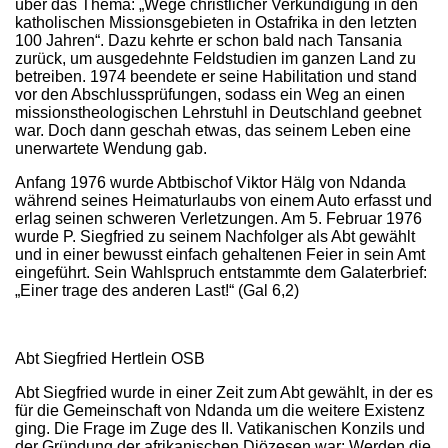
über das Thema: „Wege christlicher Verkündigung in den
katholischen Missionsgebieten in Ostafrika in den letzten
100 Jahren“. Dazu kehrte er schon bald nach Tansania
zurück, um ausgedehnte Feldstudien im ganzen Land zu
betreiben. 1974 beendete er seine Habilitation und stand
vor den Abschlussprüfungen, sodass ein Weg an einen
missionstheologischen Lehrstuhl in Deutschland geebnet
war. Doch dann geschah etwas, das seinem Leben eine
unerwartete Wendung gab.
Anfang 1976 wurde Abtbischof Viktor Hälg von Ndanda
während seines Heimaturlaubs von einem Auto erfasst und
erlag seinen schweren Verletzungen. Am 5. Februar 1976
wurde P. Siegfried zu seinem Nachfolger als Abt gewählt
und in einer bewusst einfach gehaltenen Feier in sein Amt
eingeführt. Sein Wahlspruch entstammte dem Galaterbrief:
„Einer trage des anderen Last!“ (Gal 6,2)
Abt Siegfried Hertlein OSB
Abt Siegfried wurde in einer Zeit zum Abt gewählt, in der es
für die Gemeinschaft von Ndanda um die weitere Existenz
ging. Die Frage im Zuge des II. Vatikanischen Konzils und
der Gründung der afrikanischen Diözesen war: Werden die