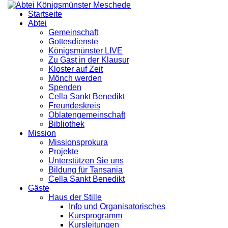
Startseite
Abtei
Gemeinschaft
Gottesdienste
Königsmünster LIVE
Zu Gast in der Klausur
Kloster auf Zeit
Mönch werden
Spenden
Cella Sankt Benedikt
Freundeskreis
Oblatengemeinschaft
Bibliothek
Mission
Missionsprokura
Projekte
Unterstützen Sie uns
Bildung für Tansania
Cella Sankt Benedikt
Gäste
Haus der Stille
Info und Organisatorisches
Kursprogramm
Kursleitungen