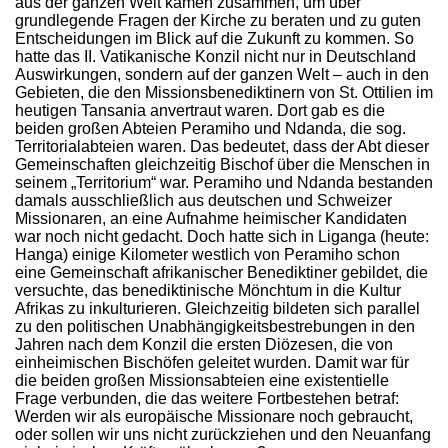
aus der ganzen Welt kamen zusammen, um über
grundlegende Fragen der Kirche zu beraten und zu guten
Entscheidungen im Blick auf die Zukunft zu kommen. So
hatte das II. Vatikanische Konzil nicht nur in Deutschland
Auswirkungen, sondern auf der ganzen Welt – auch in den
Gebieten, die den Missionsbenediktinern von St. Ottilien im
heutigen Tansania anvertraut waren. Dort gab es die
beiden großen Abteien Peramiho und Ndanda, die sog.
Territorialabteien waren. Das bedeutet, dass der Abt dieser
Gemeinschaften gleichzeitig Bischof über die Menschen in
seinem „Territorium“ war. Peramiho und Ndanda bestanden
damals ausschließlich aus deutschen und Schweizer
Missionaren, an eine Aufnahme heimischer Kandidaten
war noch nicht gedacht. Doch hatte sich in Liganga (heute:
Hanga) einige Kilometer westlich von Peramiho schon
eine Gemeinschaft afrikanischer Benediktiner gebildet, die
versuchte, das benediktinische Mönchtum in die Kultur
Afrikas zu inkulturieren. Gleichzeitig bildeten sich parallel
zu den politischen Unabhängigkeitsbestrebungen in den
Jahren nach dem Konzil die ersten Diözesen, die von
einheimischen Bischöfen geleitet wurden. Damit war für
die beiden großen Missionsabteien eine existentielle
Frage verbunden, die das weitere Fortbestehen betraf:
Werden wir als europäische Missionare noch gebraucht,
oder sollen wir uns nicht zurückziehen und den Neuanfang