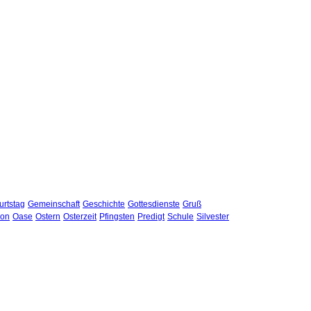
rtstag
Gemeinschaft
Geschichte
Gottesdienste
Gruß
hon
Oase
Ostern
Osterzeit
Pfingsten
Predigt
Schule
Silvester