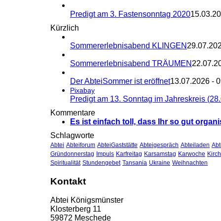
Predigt am 3. Fastensonntag 2020
15.03.20
Kürzlich
Sommererlebnisabend KLINGEN
29.07.202
Sommererlebnisabend TRÄUMEN
22.07.2
Der AbteiSommer ist eröffnet
13.07.2026 - 
Pixabay
Predigt am 13. Sonntag im Jahreskreis (28
Kommentare
Es ist einfach toll, dass Ihr so gut organi
Schlagworte
Abtei
Abteiforum
AbteiGaststätte
Abteigespräch
Abteiladen
Ab
Gründonnerstag
Impuls
Karfreitag
Karsamstag
Karwoche
Kirc
Spiritualität
Stundengebet
Tansania
Ukraine
Weihnachten
Kontakt
Abtei Königsmünster
Klosterberg 11
59872 Meschede