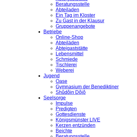
Beratungsstelle
Abteiladen
Ein Tag im Kloster
Zu Gast in der Klausur
Gruppenangebote
Betriebe
Online-Shop
Abteiläden
Abteigaststätte
Lebensmittel
Schmiede
Tischlerei
Weberei
Jugend
Oase
Gymnasium der Benediktiner
Shûdôin Dôjô
Seelsorge
Impulse
Predigten
Gottesdienste
Königsmünster LIVE
Kerzen entzünden
Beichte
Beratungsstelle