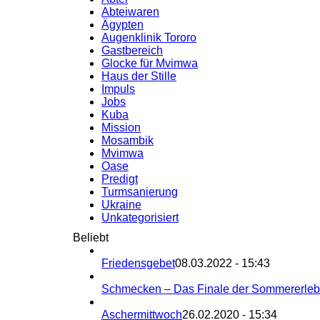
Abteiwaren
Ägypten
Augenklinik Tororo
Gastbereich
Glocke für Mvimwa
Haus der Stille
Impuls
Jobs
Kuba
Mission
Mosambik
Mvimwa
Oase
Predigt
Turmsanierung
Ukraine
Unkategorisiert
Beliebt
Friedensgebet
08.03.2022 - 15:43
Schmecken – Das Finale der Sommererle
Aschermittwoch
26.02.2020 - 15:34