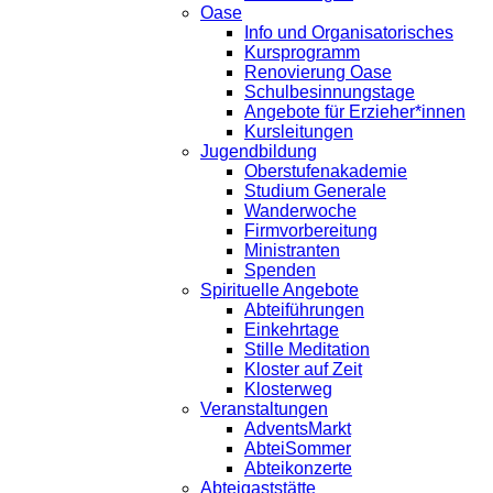
Oase
Info und Organisatorisches
Kursprogramm
Renovierung Oase
Schulbesinnungstage
Angebote für Erzieher*innen
Kursleitungen
Jugendbildung
Oberstufenakademie
Studium Generale
Wanderwoche
Firmvorbereitung
Ministranten
Spenden
Spirituelle Angebote
Abteiführungen
Einkehrtage
Stille Meditation
Kloster auf Zeit
Klosterweg
Veranstaltungen
AdventsMarkt
AbteiSommer
Abteikonzerte
Abteigaststätte