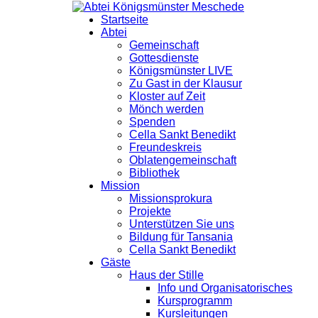
Startseite
Abtei
Gemeinschaft
Gottesdienste
Königsmünster LIVE
Zu Gast in der Klausur
Kloster auf Zeit
Mönch werden
Spenden
Cella Sankt Benedikt
Freundeskreis
Oblatengemeinschaft
Bibliothek
Mission
Missionsprokura
Projekte
Unterstützen Sie uns
Bildung für Tansania
Cella Sankt Benedikt
Gäste
Haus der Stille
Info und Organisatorisches
Kursprogramm
Kursleitungen