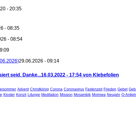
20 - 20:35
6 - 08:35
026 - 08:54
09:09
.06.2026)
29.06.2026 - 09:14
siert seid. Danke...
16.03.2022 - 17:54 von Klebefolien
teisommer
Advent
Christkönig
Corona
Coronavirus
Fastenzeit
Frieden
Gebet
Gebu
he
Kloster
Konzil
Liturgie
Meditation
Mission
Mosambik
Mvimwa
Neujahr
O-Antip