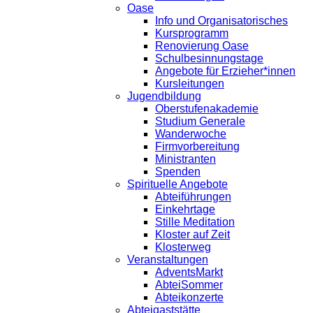
Oase
Info und Organisatorisches
Kursprogramm
Renovierung Oase
Schulbesinnungstage
Angebote für Erzieher*innen
Kursleitungen
Jugendbildung
Oberstufenakademie
Studium Generale
Wanderwoche
Firmvorbereitung
Ministranten
Spenden
Spirituelle Angebote
Abteiführungen
Einkehrtage
Stille Meditation
Kloster auf Zeit
Klosterweg
Veranstaltungen
AdventsMarkt
AbteiSommer
Abteikonzerte
Abteigaststätte