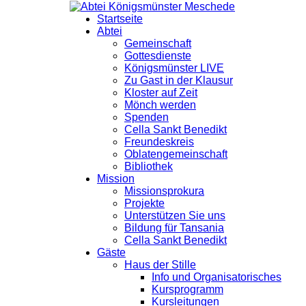
Startseite
Abtei
Gemeinschaft
Gottesdienste
Königsmünster LIVE
Zu Gast in der Klausur
Kloster auf Zeit
Mönch werden
Spenden
Cella Sankt Benedikt
Freundeskreis
Oblatengemeinschaft
Bibliothek
Mission
Missionsprokura
Projekte
Unterstützen Sie uns
Bildung für Tansania
Cella Sankt Benedikt
Gäste
Haus der Stille
Info und Organisatorisches
Kursprogramm
Kursleitungen