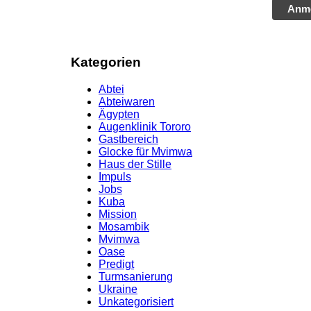
Anm
Kategorien
Abtei
Abteiwaren
Ägypten
Augenklinik Tororo
Gastbereich
Glocke für Mvimwa
Haus der Stille
Impuls
Jobs
Kuba
Mission
Mosambik
Mvimwa
Oase
Predigt
Turmsanierung
Ukraine
Unkategorisiert