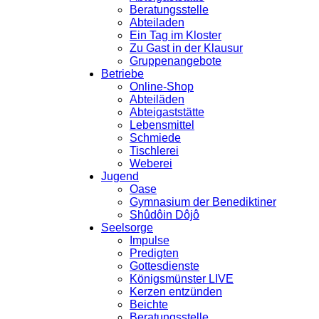
Beratungsstelle
Abteiladen
Ein Tag im Kloster
Zu Gast in der Klausur
Gruppenangebote
Betriebe
Online-Shop
Abteiläden
Abteigaststätte
Lebensmittel
Schmiede
Tischlerei
Weberei
Jugend
Oase
Gymnasium der Benediktiner
Shûdôin Dôjô
Seelsorge
Impulse
Predigten
Gottesdienste
Königsmünster LIVE
Kerzen entzünden
Beichte
Beratungsstelle