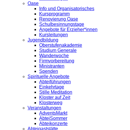
Oase
Info und Organisatorisches
Kursprogramm
Renovierung Oase
Schulbesinnungstage
Angebote für Erzieher*innen
Kursleitungen
Jugendbildung
Oberstufenakademie
Studium Generale
Wanderwoche
Firmvorbereitung
Ministranten
Spenden
Spirituelle Angebote
Abteiführungen
Einkehrtage
Stille Meditation
Kloster auf Zeit
Klosterweg
Veranstaltungen
AdventsMarkt
AbteiSommer
Abteikonzerte
Abteigaststätte