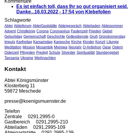
Kommentare
Es ist einfach toll, dass Ihr so gut organisiert seid.
Danke...
16.03.2022 - 17:54 von Klebefolien
Schlagworte
Abtei
Abteiforum
AbteiGaststätte
Abteigespräch
Abteiladen
Abteisommer
Advent
Christkönig
Corona
Coronavirus
Fastenzeit
Frieden
Gebet
Geburtstag
Gemeinschaft
Geschichte
Gottesdienste
Gruß
Gründonnerstag
Impuls
Karfreitag
Karsamstag
Karwoche
Kirche
Kloster
Konzil
Liturgie
Meditation
Mission
Mosambik
Mvimwa
Neujahr
O-Antiphon
Oase
Ostern
Osterzeit
Pfingsten
Predigt
Schule
Silvester
Spiritualität
Stundengebet
Tansania
Ukraine
Weihnachten
Kontakt
Abtei Königsmünster
Klosterberg 11
59872 Meschede
presse@koenigsmuenster.de
T
elefon
Zentrale 0291.2995-0
Gastbereich 0291.2995-210
Abteiladen 0291.2995-109
Abteigaststätte 0291.2995-139