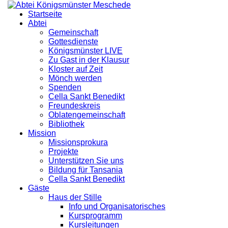
Startseite
Abtei
Gemeinschaft
Gottesdienste
Königsmünster LIVE
Zu Gast in der Klausur
Kloster auf Zeit
Mönch werden
Spenden
Cella Sankt Benedikt
Freundeskreis
Oblatengemeinschaft
Bibliothek
Mission
Missionsprokura
Projekte
Unterstützen Sie uns
Bildung für Tansania
Cella Sankt Benedikt
Gäste
Haus der Stille
Info und Organisatorisches
Kursprogramm
Kursleitungen