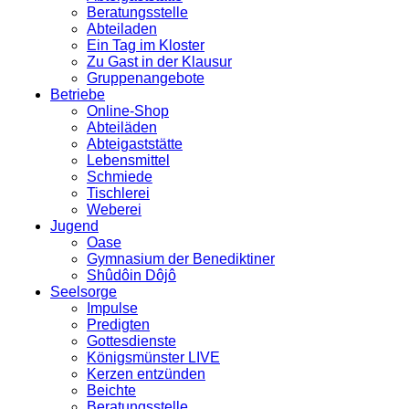
Beratungsstelle
Abteiladen
Ein Tag im Kloster
Zu Gast in der Klausur
Gruppenangebote
Betriebe
Online-Shop
Abteiläden
Abteigaststätte
Lebensmittel
Schmiede
Tischlerei
Weberei
Jugend
Oase
Gymnasium der Benediktiner
Shûdôin Dôjô
Seelsorge
Impulse
Predigten
Gottesdienste
Königsmünster LIVE
Kerzen entzünden
Beichte
Beratungsstelle