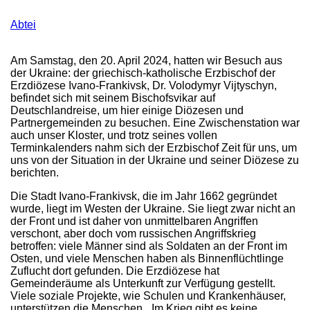
Abtei
Am Samstag, den 20. April 2024, hatten wir Besuch aus
der Ukraine: der griechisch-katholische Erzbischof der
Erzdiözese Ivano-Frankivsk, Dr. Volodymyr Vijtyschyn,
befindet sich mit seinem Bischofsvikar auf
Deutschlandreise, um hier einige Diözesen und
Partnergemeinden zu besuchen. Eine Zwischenstation war
auch unser Kloster, und trotz seines vollen
Terminkalenders nahm sich der Erzbischof Zeit für uns, um
uns von der Situation in der Ukraine und seiner Diözese zu
berichten.
Die Stadt Ivano-Frankivsk, die im Jahr 1662 gegründet
wurde, liegt im Westen der Ukraine. Sie liegt zwar nicht an
der Front und ist daher von unmittelbaren Angriffen
verschont, aber doch vom russischen Angriffskrieg
betroffen: viele Männer sind als Soldaten an der Front im
Osten, und viele Menschen haben als Binnenflüchtlinge
Zuflucht dort gefunden. Die Erzdiözese hat
Gemeinderäume als Unterkunft zur Verfügung gestellt.
Viele soziale Projekte, wie Schulen und Krankenhäuser,
unterstützen die Menschen. „Im Krieg gibt es keine