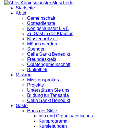
Startseite
Abtei
Gemeinschaft
Gottesdienste
Königsmünster LIVE
Zu Gast in der Klausur
Kloster auf Zeit
Mönch werden
Spenden
Cella Sankt Benedikt
Freundeskreis
Oblatengemeinschaft
Bibliothek
Mission
Missionsprokura
Projekte
Unterstützen Sie uns
Bildung für Tansania
Cella Sankt Benedikt
Gäste
Haus der Stille
Info und Organisatorisches
Kursprogramm
Kursleitungen