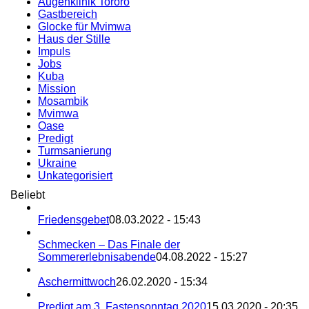
Augenklinik Tororo
Gastbereich
Glocke für Mvimwa
Haus der Stille
Impuls
Jobs
Kuba
Mission
Mosambik
Mvimwa
Oase
Predigt
Turmsanierung
Ukraine
Unkategorisiert
Beliebt
Friedensgebet
08.03.2022 - 15:43
Schmecken – Das Finale der
Sommererlebnisabende
04.08.2022 - 15:27
Aschermittwoch
26.02.2020 - 15:34
Predigt am 3. Fastensonntag 2020
15.03.2020 - 20:35