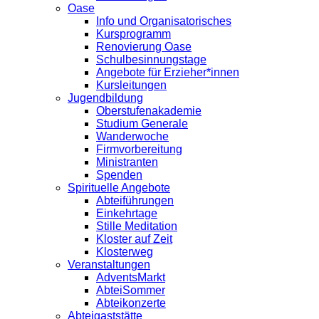
Oase
Info und Organisatorisches
Kursprogramm
Renovierung Oase
Schulbesinnungstage
Angebote für Erzieher*innen
Kursleitungen
Jugendbildung
Oberstufenakademie
Studium Generale
Wanderwoche
Firmvorbereitung
Ministranten
Spenden
Spirituelle Angebote
Abteiführungen
Einkehrtage
Stille Meditation
Kloster auf Zeit
Klosterweg
Veranstaltungen
AdventsMarkt
AbteiSommer
Abteikonzerte
Abteigaststätte