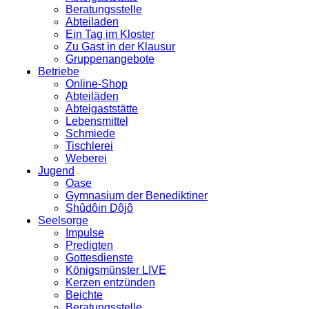
Beratungsstelle
Abteiladen
Ein Tag im Kloster
Zu Gast in der Klausur
Gruppenangebote
Betriebe
Online-Shop
Abteiläden
Abteigaststätte
Lebensmittel
Schmiede
Tischlerei
Weberei
Jugend
Oase
Gymnasium der Benediktiner
Shûdôin Dôjô
Seelsorge
Impulse
Predigten
Gottesdienste
Königsmünster LIVE
Kerzen entzünden
Beichte
Beratungsstelle