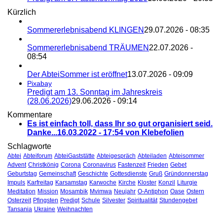
Kürzlich
Sommererlebnisabend KLINGEN
29.07.2026 - 08:35
Sommererlebnisabend TRÄUMEN
22.07.2026 -
08:54
Der AbteiSommer ist eröffnet
13.07.2026 - 09:09
Pixabay
Predigt am 13. Sonntag im Jahreskreis
(28.06.2026)
29.06.2026 - 09:14
Kommentare
Es ist einfach toll, dass Ihr so gut organisiert seid.
Danke...
16.03.2022 - 17:54 von Klebefolien
Schlagworte
Abtei
Abteiforum
AbteiGaststätte
Abteigespräch
Abteiladen
Abteisommer
Advent
Christkönig
Corona
Coronavirus
Fastenzeit
Frieden
Gebet
Geburtstag
Gemeinschaft
Geschichte
Gottesdienste
Gruß
Gründonnerstag
Impuls
Karfreitag
Karsamstag
Karwoche
Kirche
Kloster
Konzil
Liturgie
Meditation
Mission
Mosambik
Mvimwa
Neujahr
O-Antiphon
Oase
Ostern
Osterzeit
Pfingsten
Predigt
Schule
Silvester
Spiritualität
Stundengebet
Tansania
Ukraine
Weihnachten