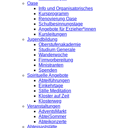
Oase
Info und Organisatorisches
Kursprogramm
Renovierung Oase
Schulbesinnungstage
Angebote für Erzieher*innen
Kursleitungen
Jugendbildung
Oberstufenakademie
Studium Generale
Wanderwoche
Firmvorbereitung
Ministranten
Spenden
Spirituelle Angebote
Abteiführungen
Einkehrtage
Stille Meditation
Kloster auf Zeit
Klosterweg
Veranstaltungen
AdventsMarkt
AbteiSommer
Abteikonzerte
Abteigaststätte