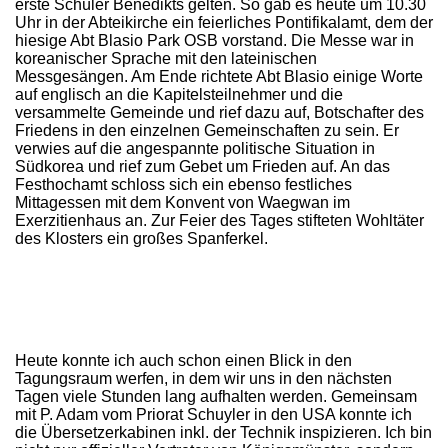
erste Schüler Benedikts gelten. So gab es heute um 10.30
Uhr in der Abteikirche ein feierliches Pontifikalamt, dem der
hiesige Abt Blasio Park OSB vorstand. Die Messe war in
koreanischer Sprache mit den lateinischen
Messgesängen. Am Ende richtete Abt Blasio einige Worte
auf englisch an die Kapitelsteilnehmer und die
versammelte Gemeinde und rief dazu auf, Botschafter des
Friedens in den einzelnen Gemeinschaften zu sein. Er
verwies auf die angespannte politische Situation in
Südkorea und rief zum Gebet um Frieden auf. An das
Festhochamt schloss sich ein ebenso festliches
Mittagessen mit dem Konvent von Waegwan im
Exerzitienhaus an. Zur Feier des Tages stifteten Wohltäter
des Klosters ein großes Spanferkel.
Heute konnte ich auch schon einen Blick in den
Tagungsraum werfen, in dem wir uns in den nächsten
Tagen viele Stunden lang aufhalten werden. Gemeinsam
mit P. Adam vom Priorat Schuyler in den USA konnte ich
die Übersetzerkabinen inkl. der Technik inspizieren. Ich bin