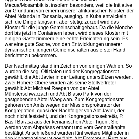
Mécua/Mosambik ist insofern besonders, weil die Initiative
zur Gründung von einem unserer afrikanischen Klöster, der
Abtei Ndanda in Tansania, ausging. In Kuba entwickeln
sich die Dinge langsam, aber stetig; zurzeit wird das
Kloster für die junge Gemeinschaft gebaut. Da die Mönche
dort bis jetzt in Containern leben, wird dieses Kloster mit
einigen Gästezimmern eine echte Erleichterung sein. Es
war eine gute Sache, von den Entwicklungen unserer
dynamischen, jungen Gemeinschaften aus erster Hand
berichtet zu bekommen.
Der Nachmittag stand im Zeichen von einigen Wahlen. So
wurden die sog. Offizialen und der Kongregationsrat
gewählt, die Abt Javier in der Leitung unterstützen werden.
Zwei Höhere Obere wurden als seine Stellvertreter
gewählt: Abt Michael Reepen von der Abtei
Münsterschwarzach und Abt Blasio Park von der
gastgebenden Abtei Waegwan. Zum Kongregationsrat
gehören von Amts wegen der Missionsprokurator der
Kongregation, quasi der Nachfolger von Abt Javier, der
noch nicht feststeht, und der Kongregationssekretär, P.
Basil Barasa aus der kenianischen Abtei Tigoni. Sie
werden vom Abtpräses ernannt und vom Generalkapitel
bestätigt. Anschließend wurden fünf weitere Mitglieder in
den Kongregationsrat gewählt: Abt Emmanuel Rutz aus