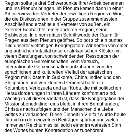
Region sollte je drei Schwerpunkte ihrer Arbeit benennen
und ins Plenum bringen. Im Plenum kamen dann in einer
Art Interview drei Vertreter der jeweiligen Region zu Wort,
die die Diskussionen in der Gruppe zusammenfassten.
Anschließend erzählte ein Vertreter von außen, ein
externer Beobachter einer anderen Region, seine
Sichtweise. In einem dritten Schritt wurde der Raum für
Fragen aus dem Plenum geöffnet. So bot sich ein buntes
Bild unserer vielfältigen Kongregation: Wir hörten von einer
unglaublichen Vitalität unserer afrikanischen Klöster mit
vielen Berufungen, von schwindenden Ressourcen der
europäischen Gemeinschaften, vom Versuch,
internationale Gemeinschaften aufzubauen, von der
sprachlichen und kulturellen Vielfalt der asiatischen
Region mit Klöstern in Südkorea, China, Indien und den
Philippinen und von kleinen Gemeinschaften in
Kolumbien, Venezuela und auf Kuba, die mit politischen
Herausforderungen in ihren Ländern konfrontiert sind.
Wichtig in all dieser Vielfalt ist, dass die Kongregation der
Missionsbenediktiner eins bleibt in ihren Bemühungen,
Christus nachzufolgen und den Menschen die Liebe
Gottes zu verkünden. Diese Einheit in Vielfalt wurde heute
für mich in den einzelnen Beiträgen spürbar und welch
immenser Reichtum es ist, solch einer im wahrsten Sinn
des Wortes bunten Kongregation anzugehören!