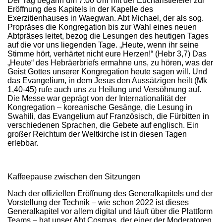
Der Tag begann um 7.00 Uhr mit der Eucharistiefeier zur
Eröffnung des Kapitels in der Kapelle des
Exerzitienhauses in Waegwan. Abt Michael, der als sog.
Propräses die Kongregation bis zur Wahl eines neuen
Abtpräses leitet, bezog die Lesungen des heutigen Tages
auf die vor uns liegenden Tage. „Heute, wenn ihr seine
Stimme hört, verhärtet nicht eure Herzen!“ (Hebr 3,7) Das
„Heute“ des Hebräerbriefs ermahne uns, zu hören, was der
Geist Gottes unserer Kongregation heute sagen will. Und
das Evangelium, in dem Jesus den Aussätzigen heilt (Mk
1,40-45) rufe auch uns zu Heilung und Versöhnung auf.
Die Messe war geprägt von der Internationalität der
Kongregation – koreanische Gesänge, die Lesung in
Swahili, das Evangelium auf Französisch, die Fürbitten in
verschiedenen Sprachen, die Gebete auf englisch. Ein
großer Reichtum der Weltkirche ist in diesen Tagen
erlebbar.
Kaffeepause zwischen den Sitzungen
Nach der offiziellen Eröffnung des Generalkapitels und der
Vorstellung der Technik – wie schon 2022 ist dieses
Generalkapitel vor allem digital und läuft über die Plattform
Teams – hat unser Abt Cosmas, der einer der Moderatoren