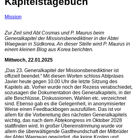
Kapitelstagebuch
Mission
Zur Zeit sind Abt Cosmas und P. Maurus beim
Generalkapitel der Missionsbenediktiner in der Abtei
Waegwan in Südkorea. An dieser Stelle wird P. Maurus in
einem kleinen Blog aus Korea berichten.
Mittwoch, 22.01.2025
„Das 23. Generalkapitel der Missionsbenediktiner ist
offiziell beendet.“ Mit diesen Worten schloss Abtpräses
Javier heute gegen 10.00 Uhr die letzte Sitzung des
Kapitels ab. Vorher wurde noch der Rezess verabschiedet,
sozusagen die Dokumentation des Generalkapitels, in der
alle Beschlüsse, Diskussionen, Wahlen etc. verzeichnet
sind. Ebenso gab es die Gelegenheit, in anonymisierter
Weise einen Feedbackbogen auszufüllen. Das ist vor
allem für die Vorbereitung des nächsten Generalkapitels
wichtig, das nach dem Äbtekongress im Oktober 2028
stattfinden wird. In großer Übereinstimmung wurde vor
allem die überwältigende Gastfreundschaft der Mitbrüder
der Abtei Waegwan gewürdigt, die keine Kosten und