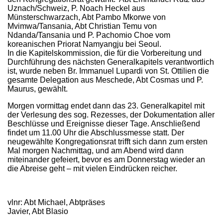
Uznach/Schweiz, P. Noach Heckel aus
Münsterschwarzach, Abt Pambo Mkorwe von
Mvimwa/Tansania, Abt Christian Temu von
Ndanda/Tansania und P. Pachomio Choe vom
koreanischen Priorat Namyangju bei Seoul.
In die Kapitelskommission, die für die Vorbereitung und
Durchführung des nächsten Generalkapitels verantwortlich
ist, wurde neben Br. Immanuel Lupardi von St. Ottilien die
gesamte Delegation aus Meschede, Abt Cosmas und P.
Maurus, gewählt.
Morgen vormittag endet dann das 23. Generalkapitel mit
der Verlesung des sog. Rezesses, der Dokumentation aller
Beschlüsse und Ereignisse dieser Tage. Anschließend
findet um 11.00 Uhr die Abschlussmesse statt. Der
neugewählte Kongregationsrat trifft sich dann zum ersten
Mal morgen Nachmittag, und am Abend wird dann
miteinander gefeiert, bevor es am Donnerstag wieder an
die Abreise geht – mit vielen Eindrücken reicher.
vlnr: Abt Michael, Abtpräses
Javier, Abt Blasio