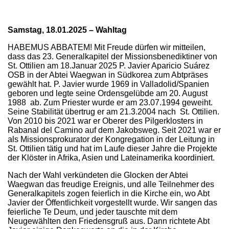
Samstag, 18.01.2025 – Wahltag
HABEMUS ABBATEM! Mit Freude dürfen wir mitteilen,
dass das 23. Generalkapitel der Missionsbenediktiner von
St. Ottilien am 18.Januar 2025 P. Javier Aparicio Suárez
OSB in der Abtei Waegwan in Südkorea zum Abtpräses
gewählt hat. P. Javier wurde 1969 in Valladolid/Spanien
geboren und legte seine Ordensgelübde am 20. August
1988 ab. Zum Priester wurde er am 23.07.1994 geweiht.
Seine Stabilität übertrug er am 21.3.2004 nach St. Ottilien.
Von 2010 bis 2021 war er Oberer des Pilgerklosters in
Rabanal del Camino auf dem Jakobsweg. Seit 2021 war er
als Missionsprokurator der Kongregation in der Leitung in
St. Ottilien tätig und hat im Laufe dieser Jahre die Projekte
der Klöster in Afrika, Asien und Lateinamerika koordiniert.
Nach der Wahl verkündeten die Glocken der Abtei
Waegwan das freudige Ereignis, und alle Teilnehmer des
Generalkapitels zogen feierlich in die Kirche ein, wo Abt
Javier der Öffentlichkeit vorgestellt wurde. Wir sangen das
feierliche Te Deum, und jeder tauschte mit dem
Neugewählten den Friedensgruß aus. Dann richtete Abt