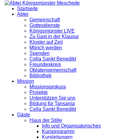
Startseite
Abtei
Gemeinschaft
Gottesdienste
Königsmünster LIVE
Zu Gast in der Klausur
Kloster auf Zeit
Mönch werden
Spenden
Cella Sankt Benedikt
Freundeskreis
Oblatengemeinschaft
Bibliothek
Mission
Missionsprokura
Projekte
Unterstützen Sie uns
Bildung für Tansania
Cella Sankt Benedikt
Gäste
Haus der Stille
Info und Organisatorisches
Kursprogramm
Kursleitungen