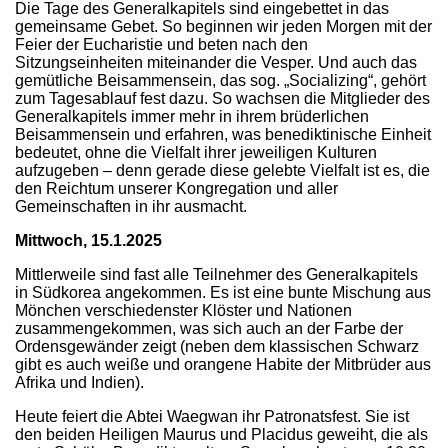
Die Tage des Generalkapitels sind eingebettet in das
gemeinsame Gebet. So beginnen wir jeden Morgen mit der
Feier der Eucharistie und beten nach den
Sitzungseinheiten miteinander die Vesper. Und auch das
gemütliche Beisammensein, das sog. „Socializing“, gehört
zum Tagesablauf fest dazu. So wachsen die Mitglieder des
Generalkapitels immer mehr in ihrem brüderlichen
Beisammensein und erfahren, was benediktinische Einheit
bedeutet, ohne die Vielfalt ihrer jeweiligen Kulturen
aufzugeben – denn gerade diese gelebte Vielfalt ist es, die
den Reichtum unserer Kongregation und aller
Gemeinschaften in ihr ausmacht.
Mittwoch, 15.1.2025
Mittlerweile sind fast alle Teilnehmer des Generalkapitels
in Südkorea angekommen. Es ist eine bunte Mischung aus
Mönchen verschiedenster Klöster und Nationen
zusammengekommen, was sich auch an der Farbe der
Ordensgewänder zeigt (neben dem klassischen Schwarz
gibt es auch weiße und orangene Habite der Mitbrüder aus
Afrika und Indien).
Heute feiert die Abtei Waegwan ihr Patronatsfest. Sie ist
den beiden Heiligen Maurus und Placidus geweiht, die als