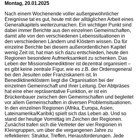
Montag, 20.01.2025
Nach einem Wochenende voller außergewöhnlicher
Ereignisse tat es gut, heute mit der alltäglichen Arbeit eines
Generalkapitels weiterzumachen. Ein wichtiger Punkt sind
dabei immer Berichte aus den einzelnen Gemeinschaften,
damit alle von den verschiedenen Lebenssituationen in
den verschiedenen Ländern und Klöstern wissen. Da für
einzelne Berichte bei diesem außerordentlichen Kapitel
wenig Zeit ist, hat man sich dazu entschieden, heute den
Regionen besondere Aufmerksamkeit zu schenken. Das
Leben der Missionsbenediktiner ist dezentral organisiert –
es gibt keine zentrale Figur, wie es z.B. der Ordensgeneral
bei den Jesuiten oder Franziskanern ist. In
Benediktinerklöstern liegt die Organisation bei der
einzelnen Gemeinschaft und ihrer Leitung. Der Abtpräses
hat eine eher repräsentative Funktion, er ist ein
Brückenbauer zwischen den Gemeinschaften und begleitet
vor allem Gemeinschaften in diversen Problemsituationen.
In den einzelnen Regionen (Afrika, Europa, Asien,
Lateinamerika/Karibik) spielt sich das Leben ab. Und so
stand der heutige Vormittag im Zeichen der Regionen.
Zunächst trafen sich die Vertreter der vier Regionen in
Kleingruppen, um über die vergangenen Jahre zu
reflektieren: Struktur, Treffen, Herausforderungen. Jede