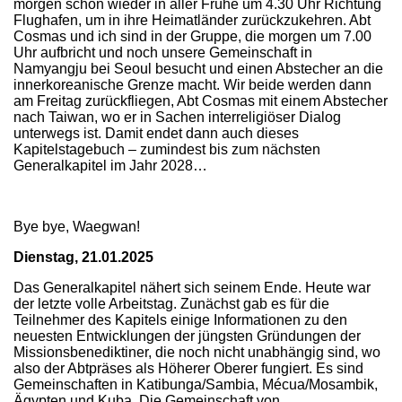
morgen schon wieder in aller Frühe um 4.30 Uhr Richtung
Flughafen, um in ihre Heimatländer zurückzukehren. Abt
Cosmas und ich sind in der Gruppe, die morgen um 7.00
Uhr aufbricht und noch unsere Gemeinschaft in
Namyangju bei Seoul besucht und einen Abstecher an die
innerkoreanische Grenze macht. Wir beide werden dann
am Freitag zurückfliegen, Abt Cosmas mit einem Abstecher
nach Taiwan, wo er in Sachen interreligiöser Dialog
unterwegs ist. Damit endet dann auch dieses
Kapitelstagebuch – zumindest bis zum nächsten
Generalkapitel im Jahr 2028…
Bye bye, Waegwan!
Dienstag, 21.01.2025
Das Generalkapitel nähert sich seinem Ende. Heute war
der letzte volle Arbeitstag. Zunächst gab es für die
Teilnehmer des Kapitels einige Informationen zu den
neuesten Entwicklungen der jüngsten Gründungen der
Missionsbenediktiner, die noch nicht unabhängig sind, wo
also der Abtpräses als Höherer Oberer fungiert. Es sind
Gemeinschaften in Katibunga/Sambia, Mécua/Mosambik,
Ägypten und Kuba. Die Gemeinschaft von