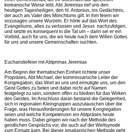
koreanische Weise lebt. Abt Jeremias rief uns den
heutigen Tagesheiligen, den hl. Antonius, ins Gedächtnis,
der auch als Vater des Mönchtums gilt. In ihm feiern wir
sozusagen unsere Wurzeln. Er hörte auf das Wort des
Evangeliums, alles zu verlassen und Jesus nachzufolgen,
und setzte es konsequent in die Tat um – darin sei er ein
Vorbild, auch für uns, die wir heute nach dem Willen Gottes
für uns und unsere Gemeinschaften suchten.
Eucharistiefeier mit Abtprimas Jeremias
Am Beginn der thematischen Einheit richtete unser
Propräses, Abt Michael, der kommissarische Leiter der
Kongregation, das Wort an uns und ermutigte uns, um den
Geist Gottes zu beten und dabei nicht auf Namen
festgelegt zu sein, sondern offen zu bleiben für das Wirken
des Geistes. Im Anschluss daran bestand die Gelegenheit,
sich in regionalen Kleingruppen auszutauschen über die
Frage, was Herausforderungen für unsere Kongregation
seien und welche Kompetenzen ein Abtpräses heute
haben muss. Dabei gingen wir nach der Methode des
geistlichen Gesprächs vor, die auch auf der Weltsynode
zum Einsatz kam. Bei dieser ignatianischen Methode geht