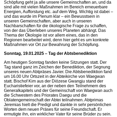
Schöpfung geht ja alle unsere Gemeinschaften an, und da
sind alle mit vielen Maßnahmen im Bereich erneuerbare
Energien, Aufforstung etc. auf dem Weg. Wichtig ist dabei –
und das wurde im Plenum klar – ein Bewusstsein in
unseren Gemeinschaften, aber auch in unseren
Nachbarschaften für die ökologische Frage zu schaffen,
von der das Überleben unseres Planeten abhängt. Das
Thema der Ökologie ist vor allem eines, das in den
Regionen bearbeitet wird, denn hier geht es um konkrete
Maßnahmen vor Ort zur Bewahrung der Schöpfung.
Sonntag, 19.01.2025 – Tag der Abtsbenediktion
Am heutigen Sonntag fanden keine Sitzungen statt. Der
Tag stand ganz im Zeichen der Benediktion, der Segnung
unseres neuen Abtpräses Javier. Die Abtsbenediktion fand
um 16.00 Uhr Ortszeit in der Abteikirche von Waegwan
statt. Bischof Kim aus der Diözese Gwangju stand der
Eucharistiefeier vor, an der neben den Teilnehmern des
Generalkapitels und der Gemeinschaft von Waegwan auch
die Schwestern des Priorates Daegu und die
Oblatengemeinschaft der Abtei teilnahmen. Abtprimas
Jeremias hielt die Predigt und dankte in sehr persönlichen
Worten dem neuen Präses für seine Freundschaft. Er
ermutigte ihn, ein wirklicher Vater für seine Brüder zu sein.