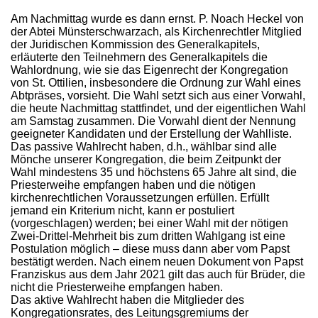
Am Nachmittag wurde es dann ernst. P. Noach Heckel von
der Abtei Münsterschwarzach, als Kirchenrechtler Mitglied
der Juridischen Kommission des Generalkapitels,
erläuterte den Teilnehmern des Generalkapitels die
Wahlordnung, wie sie das Eigenrecht der Kongregation
von St. Ottilien, insbesondere die Ordnung zur Wahl eines
Abtpräses, vorsieht. Die Wahl setzt sich aus einer Vorwahl,
die heute Nachmittag stattfindet, und der eigentlichen Wahl
am Samstag zusammen. Die Vorwahl dient der Nennung
geeigneter Kandidaten und der Erstellung der Wahlliste.
Das passive Wahlrecht haben, d.h., wählbar sind alle
Mönche unserer Kongregation, die beim Zeitpunkt der
Wahl mindestens 35 und höchstens 65 Jahre alt sind, die
Priesterweihe empfangen haben und die nötigen
kirchenrechtlichen Voraussetzungen erfüllen. Erfüllt
jemand ein Kriterium nicht, kann er postuliert
(vorgeschlagen) werden; bei einer Wahl mit der nötigen
Zwei-Drittel-Mehrheit bis zum dritten Wahlgang ist eine
Postulation möglich – diese muss dann aber vom Papst
bestätigt werden. Nach einem neuen Dokument von Papst
Franziskus aus dem Jahr 2021 gilt das auch für Brüder, die
nicht die Priesterweihe empfangen haben.
Das aktive Wahlrecht haben die Mitglieder des
Kongregationsrates, des Leitungsgremiums der