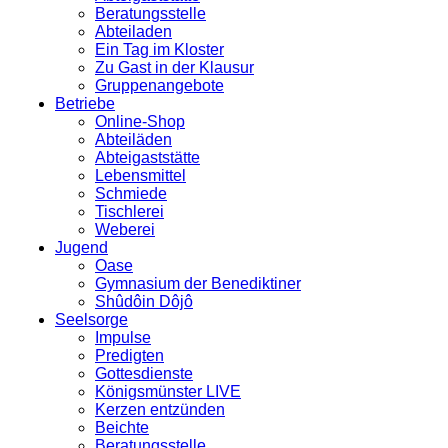
Beratungsstelle
Abteiladen
Ein Tag im Kloster
Zu Gast in der Klausur
Gruppenangebote
Betriebe
Online-Shop
Abteiläden
Abteigaststätte
Lebensmittel
Schmiede
Tischlerei
Weberei
Jugend
Oase
Gymnasium der Benediktiner
Shûdôin Dôjô
Seelsorge
Impulse
Predigten
Gottesdienste
Königsmünster LIVE
Kerzen entzünden
Beichte
Beratungsstelle