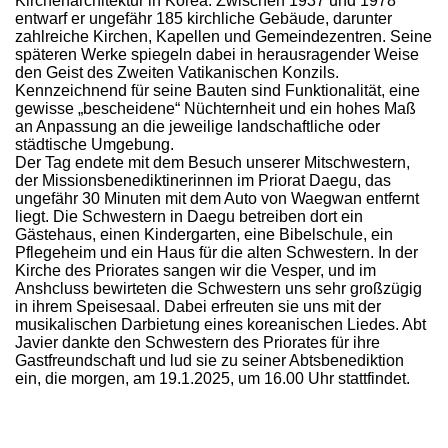
Kirchenarchitektur in Korea. Zwischen 1937 und 1978
entwarf er ungefähr 185 kirchliche Gebäude, darunter
zahlreiche Kirchen, Kapellen und Gemeindezentren. Seine
späteren Werke spiegeln dabei in herausragender Weise
den Geist des Zweiten Vatikanischen Konzils.
Kennzeichnend für seine Bauten sind Funktionalität, eine
gewisse „bescheidene“ Nüchternheit und ein hohes Maß
an Anpassung an die jeweilige landschaftliche oder
städtische Umgebung.
Der Tag endete mit dem Besuch unserer Mitschwestern,
der Missionsbenediktinerinnen im Priorat Daegu, das
ungefähr 30 Minuten mit dem Auto von Waegwan entfernt
liegt. Die Schwestern in Daegu betreiben dort ein
Gästehaus, einen Kindergarten, eine Bibelschule, ein
Pflegeheim und ein Haus für die alten Schwestern. In der
Kirche des Priorates sangen wir die Vesper, und im
Anshcluss bewirteten die Schwestern uns sehr großzügig
in ihrem Speisesaal. Dabei erfreuten sie uns mit der
musikalischen Darbietung eines koreanischen Liedes. Abt
Javier dankte den Schwestern des Priorates für ihre
Gastfreundschaft und lud sie zu seiner Abtsbenediktion
ein, die morgen, am 19.1.2025, um 16.00 Uhr stattfindet.