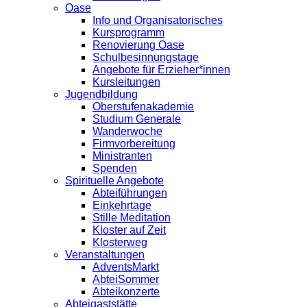
Oase
Info und Organisatorisches
Kursprogramm
Renovierung Oase
Schulbesinnungstage
Angebote für Erzieher*innen
Kursleitungen
Jugendbildung
Oberstufenakademie
Studium Generale
Wanderwoche
Firmvorbereitung
Ministranten
Spenden
Spirituelle Angebote
Abteiführungen
Einkehrtage
Stille Meditation
Kloster auf Zeit
Klosterweg
Veranstaltungen
AdventsMarkt
AbteiSommer
Abteikonzerte
Abteigaststätte