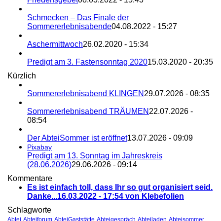
Schmecken – Das Finale der
Sommererlebnisabende
04.08.2022 - 15:27
Aschermittwoch
26.02.2020 - 15:34
Predigt am 3. Fastensonntag 2020
15.03.2020 - 20:35
Kürzlich
Sommererlebnisabend KLINGEN
29.07.2026 - 08:35
Sommererlebnisabend TRÄUMEN
22.07.2026 -
08:54
Der AbteiSommer ist eröffnet
13.07.2026 - 09:09
Pixabay
Predigt am 13. Sonntag im Jahreskreis
(28.06.2026)
29.06.2026 - 09:14
Kommentare
Es ist einfach toll, dass Ihr so gut organisiert seid.
Danke...
16.03.2022 - 17:54 von Klebefolien
Schlagworte
Abtei
Abteiforum
AbteiGaststätte
Abteigespräch
Abteiladen
Abteisommer