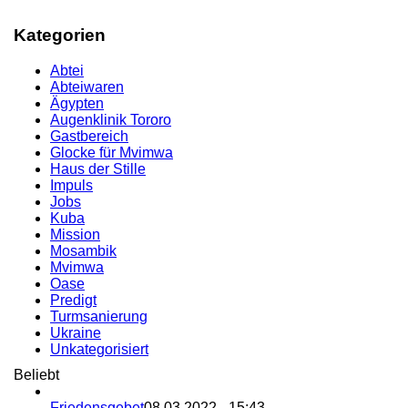
Kategorien
Abtei
Abteiwaren
Ägypten
Augenklinik Tororo
Gastbereich
Glocke für Mvimwa
Haus der Stille
Impuls
Jobs
Kuba
Mission
Mosambik
Mvimwa
Oase
Predigt
Turmsanierung
Ukraine
Unkategorisiert
Beliebt
Friedensgebet
08.03.2022 - 15:43