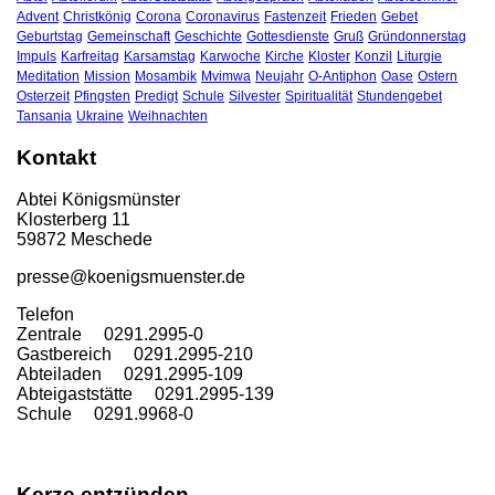
Advent
Christkönig
Corona
Coronavirus
Fastenzeit
Frieden
Gebet
Geburtstag
Gemeinschaft
Geschichte
Gottesdienste
Gruß
Gründonnerstag
Impuls
Karfreitag
Karsamstag
Karwoche
Kirche
Kloster
Konzil
Liturgie
Meditation
Mission
Mosambik
Mvimwa
Neujahr
O-Antiphon
Oase
Ostern
Osterzeit
Pfingsten
Predigt
Schule
Silvester
Spiritualität
Stundengebet
Tansania
Ukraine
Weihnachten
Kontakt
Abtei Königsmünster
Klosterberg 11
59872 Meschede
presse@koenigsmuenster.de
T
elefon
Zentrale 0291.2995-0
Gastbereich 0291.2995-210
Abteiladen 0291.2995-109
Abteigaststätte 0291.2995-139
Schule 0291.9968-0
Kerze entzünden