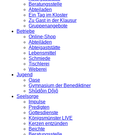
Beratungsstelle
Abteiladen
Ein Tag im Kloster
Zu Gast in der Klausur
Gruppenangebote
Betriebe
Online-Shop
Abteiläden
Abteigaststätte
Lebensmittel
Schmiede
Tischlerei
Weberei
Jugend
Oase
Gymnasium der Benediktiner
Shûdôin Dôjô
Seelsorge
Impulse
Predigten
Gottesdienste
Königsmünster LIVE
Kerzen entzünden
Beichte
Beratungsstelle