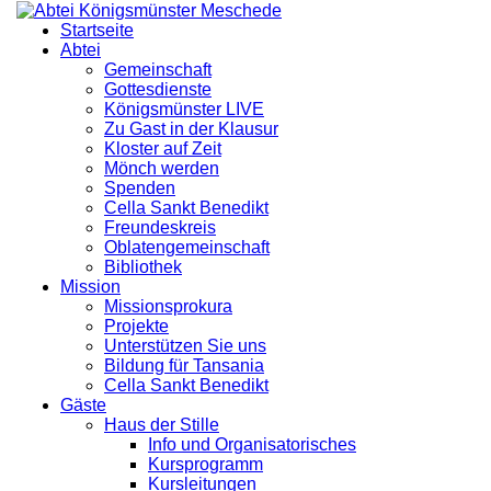
Startseite
Abtei
Gemeinschaft
Gottesdienste
Königsmünster LIVE
Zu Gast in der Klausur
Kloster auf Zeit
Mönch werden
Spenden
Cella Sankt Benedikt
Freundeskreis
Oblatengemeinschaft
Bibliothek
Mission
Missionsprokura
Projekte
Unterstützen Sie uns
Bildung für Tansania
Cella Sankt Benedikt
Gäste
Haus der Stille
Info und Organisatorisches
Kursprogramm
Kursleitungen