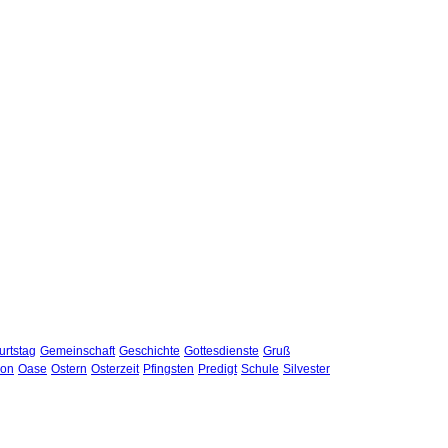
rtstag
Gemeinschaft
Geschichte
Gottesdienste
Gruß
hon
Oase
Ostern
Osterzeit
Pfingsten
Predigt
Schule
Silvester