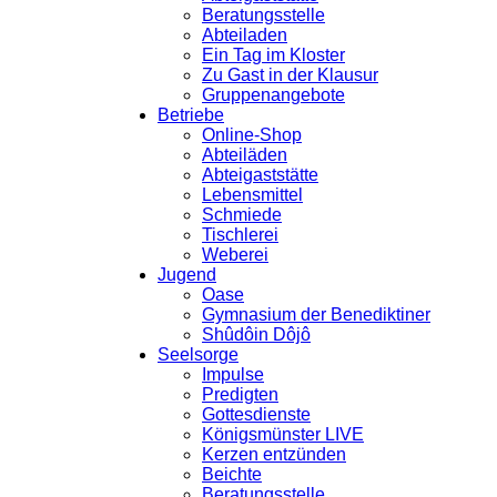
Beratungsstelle
Abteiladen
Ein Tag im Kloster
Zu Gast in der Klausur
Gruppenangebote
Betriebe
Online-Shop
Abteiläden
Abteigaststätte
Lebensmittel
Schmiede
Tischlerei
Weberei
Jugend
Oase
Gymnasium der Benediktiner
Shûdôin Dôjô
Seelsorge
Impulse
Predigten
Gottesdienste
Königsmünster LIVE
Kerzen entzünden
Beichte
Beratungsstelle