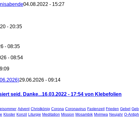
bnisabende
04.08.2022 - 15:27
20 - 20:35
6 - 08:35
026 - 08:54
09:09
.06.2026)
29.06.2026 - 09:14
siert seid. Danke...
16.03.2022 - 17:54 von Klebefolien
teisommer
Advent
Christkönig
Corona
Coronavirus
Fastenzeit
Frieden
Gebet
Gebu
he
Kloster
Konzil
Liturgie
Meditation
Mission
Mosambik
Mvimwa
Neujahr
O-Antip