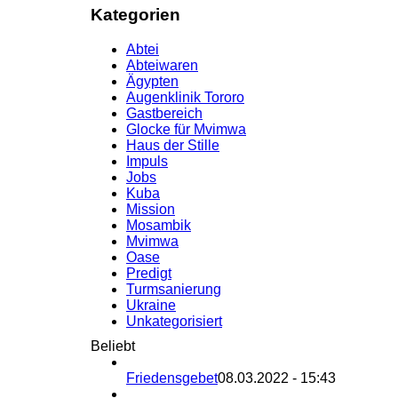
Kategorien
Abtei
Abteiwaren
Ägypten
Augenklinik Tororo
Gastbereich
Glocke für Mvimwa
Haus der Stille
Impuls
Jobs
Kuba
Mission
Mosambik
Mvimwa
Oase
Predigt
Turmsanierung
Ukraine
Unkategorisiert
Beliebt
Friedensgebet
08.03.2022 - 15:43