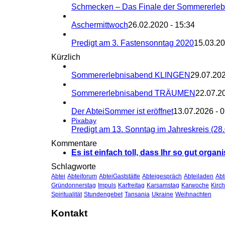
Schmecken – Das Finale der Sommererle
Aschermittwoch
26.02.2020 - 15:34
Predigt am 3. Fastensonntag 2020
15.03.20
Kürzlich
Sommererlebnisabend KLINGEN
29.07.202
Sommererlebnisabend TRÄUMEN
22.07.2
Der AbteiSommer ist eröffnet
13.07.2026 - 
Pixabay
Predigt am 13. Sonntag im Jahreskreis (28
Kommentare
Es ist einfach toll, dass Ihr so gut organi
Schlagworte
Abtei
Abteiforum
AbteiGaststätte
Abteigespräch
Abteiladen
Ab
Gründonnerstag
Impuls
Karfreitag
Karsamstag
Karwoche
Kirc
Spiritualität
Stundengebet
Tansania
Ukraine
Weihnachten
Kontakt