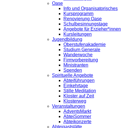
Oase
Info und Organisatorisches
Kursprogramm
Renovierung Oase
Schulbesinnungstage
Angebote für Erzieher*innen
Kursleitungen
Jugendbildung
Oberstufenakademie
Studium Generale
Wanderwoche
Firmvorbereitung
Ministranten
Spenden
Spirituelle Angebote
Abteiführungen
Einkehrtage
Stille Meditation
Kloster auf Zeit
Klosterweg
Veranstaltungen
AdventsMarkt
AbteiSommer
Abteikonzerte
Abteigaststätte