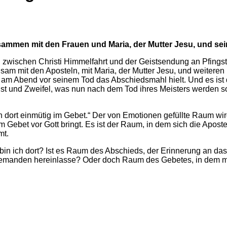
zusammen mit den Frauen und Maria, der Mutter Jesu, und se
 zwischen Christi Himmelfahrt und der Geistsendung an Pfingsten
m mit den Aposteln, mit Maria, der Mutter Jesu, und weiteren 
am Abend vor seinem Tod das Abschiedsmahl hielt. Und es ist 
t und Zweifel, was nun nach dem Tod ihres Meisters werden sol
rten dort einmütig im Gebet.“ Der von Emotionen gefüllte Raum
Gebet vor Gott bringt. Es ist der Raum, in dem sich die Apostel
mt.
in ich dort? Ist es Raum des Abschieds, der Erinnerung an da
 niemanden hereinlasse? Oder doch Raum des Gebetes, in dem m