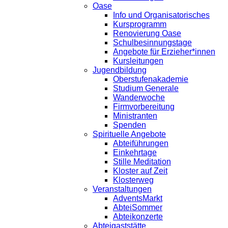
Oase
Info und Organisatorisches
Kursprogramm
Renovierung Oase
Schulbesinnungstage
Angebote für Erzieher*innen
Kursleitungen
Jugendbildung
Oberstufenakademie
Studium Generale
Wanderwoche
Firmvorbereitung
Ministranten
Spenden
Spirituelle Angebote
Abteiführungen
Einkehrtage
Stille Meditation
Kloster auf Zeit
Klosterweg
Veranstaltungen
AdventsMarkt
AbteiSommer
Abteikonzerte
Abteigaststätte