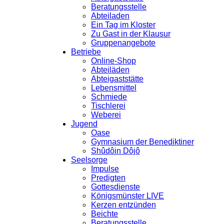
Beratungsstelle
Abteiladen
Ein Tag im Kloster
Zu Gast in der Klausur
Gruppenangebote
Betriebe
Online-Shop
Abteiläden
Abteigaststätte
Lebensmittel
Schmiede
Tischlerei
Weberei
Jugend
Oase
Gymnasium der Benediktiner
Shûdôin Dôjô
Seelsorge
Impulse
Predigten
Gottesdienste
Königsmünster LIVE
Kerzen entzünden
Beichte
Beratungsstelle