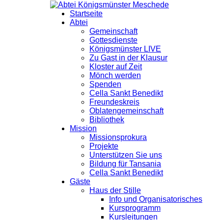
Startseite
Abtei
Gemeinschaft
Gottesdienste
Königsmünster LIVE
Zu Gast in der Klausur
Kloster auf Zeit
Mönch werden
Spenden
Cella Sankt Benedikt
Freundeskreis
Oblatengemeinschaft
Bibliothek
Mission
Missionsprokura
Projekte
Unterstützen Sie uns
Bildung für Tansania
Cella Sankt Benedikt
Gäste
Haus der Stille
Info und Organisatorisches
Kursprogramm
Kursleitungen