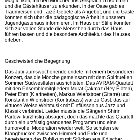
Möglichkeit, mit den Mönchen ins Gespräch zu kommen
und die Gästehäuser zu erkunden. In der Oase gab es
Traumreisen und Taizé-Gebete als Angebot, und die Gäste
konnten sich über die pädagogische Arbeit in unserem
Jugendgästehaus informieren. Im Haus der Stille konnten
sich zur vollen Stunde die Menschen durch das Haus
führen lassen und die besondere Architektur des Hauses
erleben.
Geschwisterliche Begegnung
Das Jubiläumswochenende endete mit einem besonderen
Konzert, das die Mönche gemeinsam mit dem Spirituellen
Sommer Südwestfalen ausrichteten. Das AVRAM-Quartett
mit den Ensemblemitgliedern Murat Çakmaz (Ney-Flöten),
Peter Ehm (Klarinetten), Markus Wienstroer (Gitarre) und
Konstantin Wienstroer (Kontrabass) war zu Gast, das auf
virtuose Weise Weltmusik mit Einflüssen aus Jazz und
Klassik verbindet. Leider musste die Sängerin Shirin
Partowi kurzfristig absagen, doch das machte das Quartett
durch ein urzfristig geändertes Programm und eine
humorvolle Moderation wieder wett. So schufen sie
Klangbrücken zwischen Himmel und Erde und
begeisterten das Publikum mit Stücken aus jüdischer,