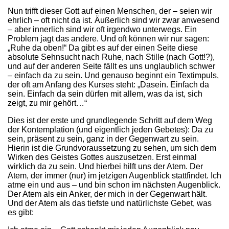
Nun trifft dieser Gott auf einen Menschen, der – seien wir
ehrlich – oft nicht da ist. Äußerlich sind wir zwar anwesend
– aber innerlich sind wir oft irgendwo unterwegs. Ein
Problem jagt das andere. Und oft können wir nur sagen:
„Ruhe da oben!“ Da gibt es auf der einen Seite diese
absolute Sehnsucht nach Ruhe, nach Stille (nach Gott!?),
und auf der anderen Seite fällt es uns unglaublich schwer
– einfach da zu sein. Und genauso beginnt ein Textimpuls,
der oft am Anfang des Kurses steht: „Dasein. Einfach da
sein. Einfach da sein dürfen mit allem, was da ist, sich
zeigt, zu mir gehört…“
Dies ist der erste und grundlegende Schritt auf dem Weg
der Kontemplation (und eigentlich jeden Gebetes): Da zu
sein, präsent zu sein, ganz in der Gegenwart zu sein.
Hierin ist die Grundvoraussetzung zu sehen, um sich dem
Wirken des Geistes Gottes auszusetzen. Erst einmal
wirklich da zu sein. Und hierbei hilft uns der Atem. Der
Atem, der immer (nur) im jetzigen Augenblick stattfindet. Ich
atme ein und aus – und bin schon im nächsten Augenblick.
Der Atem als ein Anker, der mich in der Gegenwart hält.
Und der Atem als das tiefste und natürlichste Gebet, was
es gibt: