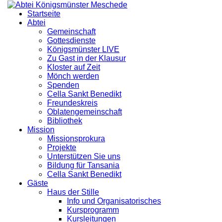
Startseite
Abtei
Gemeinschaft
Gottesdienste
Königsmünster LIVE
Zu Gast in der Klausur
Kloster auf Zeit
Mönch werden
Spenden
Cella Sankt Benedikt
Freundeskreis
Oblatengemeinschaft
Bibliothek
Mission
Missionsprokura
Projekte
Unterstützen Sie uns
Bildung für Tansania
Cella Sankt Benedikt
Gäste
Haus der Stille
Info und Organisatorisches
Kursprogramm
Kursleitungen