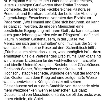
Br. Benjamin Altemeier, der Leiter des Gastbereiches,
leitete zu einigen Grußworten über. Prälat Thomas
Dornseifer, der Leiter des Fachbereiches Pastorales
Personal, und Bernhard Leifeld, der Leiter der Abteilung
Jugend/Junge Erwachsene, vertraten das Erzbistum
Paderborn. „Wo Himmel und Erde sich berühren, da kann
es ganz still werden, da erleben Menschen eine
persönliche Begegnung mit ihrem Gott“, da kann es „aber
auch ganz lebendig werden wie an Pfingsten“ – dafür sei
Raum in beiden Gästehäusern, in der „Oase, wo
Menschen sich gerne aufhalten“ und im „Haus der Stille,
wo nackter Beton eine Rose auf dem Schreibtisch trifft“.
„Fürchtet euch nicht, das zu tun, was unmöglich ist“ – dazu
ermutigten uns die Vertreter des Erzbistums. Dankbar sind
wir unserem Erzbistum für die wohlwollende finanzielle
und ideelle Unterstützung seit Bestehen der Gästehäuser.
Christoph Weber, Bürgermeister der Kreis- und
Hochschulstadt Meschede, würdigte den Mut der Mönche,
das Kloster nach dem Krieg auf eine zeitgemäße Weise
weiterzuentwickeln. Königsmünster mit seinen
Gästehäusern sei aus dem Stadtbild von Meschede nicht
mehr wegzudenken; wenn er Menschen aus ganz
Deutschland von Meschede erzähle, sei oft das erste, was
ihnen einfiele, die Abtei.