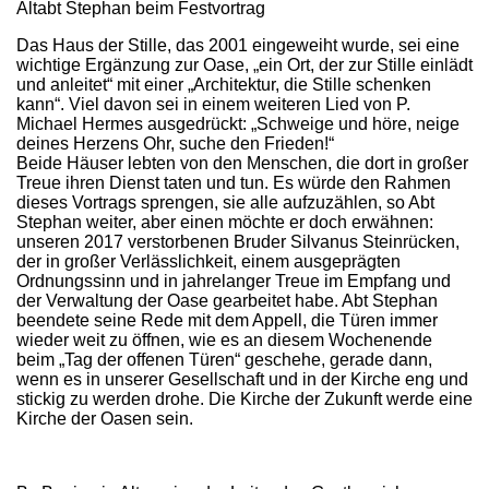
Altabt Stephan beim Festvortrag
Das Haus der Stille, das 2001 eingeweiht wurde, sei eine
wichtige Ergänzung zur Oase, „ein Ort, der zur Stille einlädt
und anleitet“ mit einer „Architektur, die Stille schenken
kann“. Viel davon sei in einem weiteren Lied von P.
Michael Hermes ausgedrückt: „Schweige und höre, neige
deines Herzens Ohr, suche den Frieden!“
Beide Häuser lebten von den Menschen, die dort in großer
Treue ihren Dienst taten und tun. Es würde den Rahmen
dieses Vortrags sprengen, sie alle aufzuzählen, so Abt
Stephan weiter, aber einen möchte er doch erwähnen:
unseren 2017 verstorbenen Bruder Silvanus Steinrücken,
der in großer Verlässlichkeit, einem ausgeprägten
Ordnungssinn und in jahrelanger Treue im Empfang und
der Verwaltung der Oase gearbeitet habe. Abt Stephan
beendete seine Rede mit dem Appell, die Türen immer
wieder weit zu öffnen, wie es an diesem Wochenende
beim „Tag der offenen Türen“ geschehe, gerade dann,
wenn es in unserer Gesellschaft und in der Kirche eng und
stickig zu werden drohe. Die Kirche der Zukunft werde eine
Kirche der Oasen sein.