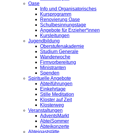
Oase
Info und Organisatorisches
Kursprogramm
Renovierung Oase
Schulbesinnungstage
Angebote für Erzieher*innen
Kursleitungen
Jugendbildung
Oberstufenakademie
Studium Generale
Wanderwoche
Firmvorbereitung
Ministranten
Spenden
Spirituelle Angebote
Abteiführungen
Einkehrtage
Stille Meditation
Kloster auf Zeit
Klosterweg
Veranstaltungen
AdventsMarkt
AbteiSommer
Abteikonzerte
Abteigaststätte