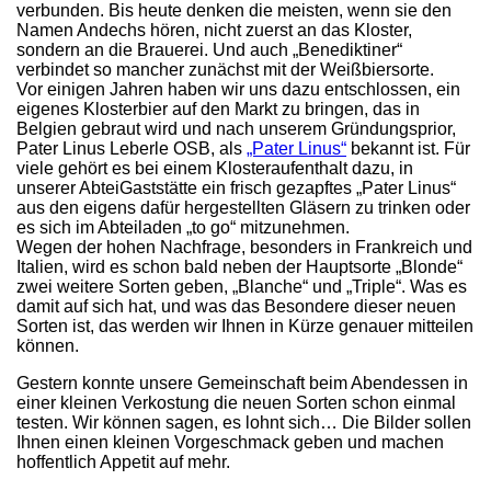
verbunden. Bis heute denken die meisten, wenn sie den
Namen Andechs hören, nicht zuerst an das Kloster,
sondern an die Brauerei. Und auch „Benediktiner“
verbindet so mancher zunächst mit der Weißbiersorte.
Vor einigen Jahren haben wir uns dazu entschlossen, ein
eigenes Klosterbier auf den Markt zu bringen, das in
Belgien gebraut wird und nach unserem Gründungsprior,
Pater Linus Leberle OSB, als
„Pater Linus“
bekannt ist. Für
viele gehört es bei einem Klosteraufenthalt dazu, in
unserer AbteiGaststätte ein frisch gezapftes „Pater Linus“
aus den eigens dafür hergestellten Gläsern zu trinken oder
es sich im Abteiladen „to go“ mitzunehmen.
Wegen der hohen Nachfrage, besonders in Frankreich und
Italien, wird es schon bald neben der Hauptsorte „Blonde“
zwei weitere Sorten geben, „Blanche“ und „Triple“. Was es
damit auf sich hat, und was das Besondere dieser neuen
Sorten ist, das werden wir Ihnen in Kürze genauer mitteilen
können.
Gestern konnte unsere Gemeinschaft beim Abendessen in
einer kleinen Verkostung die neuen Sorten schon einmal
testen. Wir können sagen, es lohnt sich… Die Bilder sollen
Ihnen einen kleinen Vorgeschmack geben und machen
hoffentlich Appetit auf mehr.