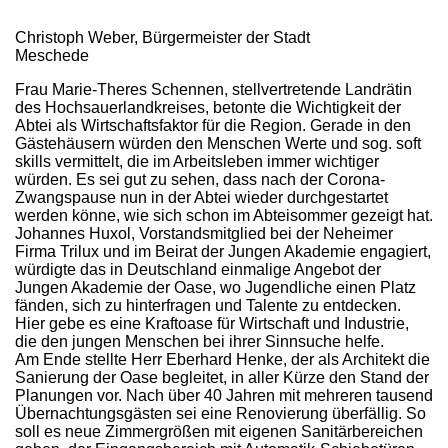
Christoph Weber, Bürgermeister der Stadt
Meschede
Frau Marie-Theres Schennen, stellvertretende Landrätin
des Hochsauerlandkreises, betonte die Wichtigkeit der
Abtei als Wirtschaftsfaktor für die Region. Gerade in den
Gästehäusern würden den Menschen Werte und sog. soft
skills vermittelt, die im Arbeitsleben immer wichtiger
würden. Es sei gut zu sehen, dass nach der Corona-
Zwangspause nun in der Abtei wieder durchgestartet
werden könne, wie sich schon im Abteisommer gezeigt hat.
Johannes Huxol, Vorstandsmitglied bei der Neheimer
Firma Trilux und im Beirat der Jungen Akademie engagiert,
würdigte das in Deutschland einmalige Angebot der
Jungen Akademie der Oase, wo Jugendliche einen Platz
fänden, sich zu hinterfragen und Talente zu entdecken.
Hier gebe es eine Kraftoase für Wirtschaft und Industrie,
die den jungen Menschen bei ihrer Sinnsuche helfe.
Am Ende stellte Herr Eberhard Henke, der als Architekt die
Sanierung der Oase begleitet, in aller Kürze den Stand der
Planungen vor. Nach über 40 Jahren mit mehreren tausend
Übernachtungsgästen sei eine Renovierung überfällig. So
soll es neue Zimmergrößen mit eigenen Sanitärbereichen