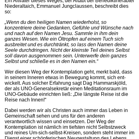
Ein Altvater dieses Weges, der Altabt der Benediktinerabtei
Niederaltaich, Emmanuel Jungclaussen, beschreibt dies
so:
„Wenn du den heiligen Namen wiederholst, so
konzentriere deine Gedanken, Gefühle und Wünsche nach
und nach auf den Namen Jesu. Sammle in ihm dein
ganzes Wesen. Wie ein Öltropfen auf einem Tuch sich
ausbreitet und es durchtränkt, so lass den Namen deine
Seele durchdringen. Nicht der kleinste Teil deines Selbst
soll davon ausgenommen sein. Unterwerfe dein ganzes
Selbst und schließe es in den Namen ein.“
Wer diesen Weg der Kontemplation geht, merkt bald, dass
in seinem Inneren etwas in Bewegung kommt, sich ent-
wickelt. Aus solcher Erfahrung sagt Dag Hammarskjöld,
der als UNO-Generalsekretär einen Meditationsraum im
UNO-Gebäude einrichten ließ: „Die längste Reise ist die
Reise nach Innen!“
Dabei werden wir als Christen auch immer das Leben in
Gemeinschaft sehen und uns für den anderen
verantwortlich wissen und einsetzen. Der Weg der
Kontemplation ist nämlich im tiefsten nicht Selbstzweck
und reines Um-sich-selbst-Kreisen, sondern steht immer im
Dienst einer schöpferischen Neugestaltung des Lebens