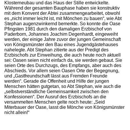
Klosterneubau und das Haus der Stille entwickelte.
Während der gesamten Bauphase haben sie konstruktiv
mit dem Konvent der Abtei zusammengearbeitet, obwohl
es „nicht immer leicht ist, mit Mönchen zu bauen“, wie Abt
Stephan augenzwinkernd bemerkte. So konnte die Oase
Pfingsten 1981 durch den damaligen Erzbischof von
Paderborn, Johannes Joachim Degenhardt, eingeweiht
werden, der einige Jahre zuvor der jungen Gemeinschaft
von Königsmünster den Bau eines Jugendgästehauses
nahelegte. Abt Stephan zitierte aus der Predigt des
Erzbischofs zur Einweihung, die auch heute noch aktuell
sei: Oasen seien nicht einfach da, sie werden gebaut. Sie
seien Orte des Durchzugs, des Empfangs, aber auch des
Abschieds. Vor allem seien Oasen Orte der Begegnung,
und „Gastfreundschaft lässt aus Fremden Freunde
werden“. Gerade die Offenheit und Hilfe der jungen
Menschen hätten gutgetan, so Abt Stephan, wie auch die
„selbstverständliche Gemeinsamkeit zwischen den
Konfessionen“. Der Ausruf des Erzbischofs an die
versammelten Menschen gelte noch heute: „Seid
Miterbauer der Oase, lasst die Mönche von Königsmünster
nicht allein!“