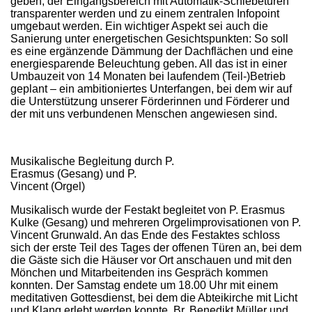
geben, der Eingangsbereich mit Automatik-Schiebetüren
transparenter werden und zu einem zentralen Infopoint
umgebaut werden. Ein wichtiger Aspekt sei auch die
Sanierung unter energetischen Gesichtspunkten: So soll
es eine ergänzende Dämmung der Dachflächen und eine
energiesparende Beleuchtung geben. All das ist in einer
Umbauzeit von 14 Monaten bei laufendem (Teil-)Betrieb
geplant – ein ambitioniertes Unterfangen, bei dem wir auf
die Unterstützung unserer Förderinnen und Förderer und
der mit uns verbundenen Menschen angewiesen sind.
Musikalische Begleitung durch P.
Erasmus (Gesang) und P.
Vincent (Orgel)
Musikalisch wurde der Festakt begleitet von P. Erasmus
Kulke (Gesang) und mehreren Orgelimprovisationen von P.
Vincent Grunwald. An das Ende des Festaktes schloss
sich der erste Teil des Tages der offenen Türen an, bei dem
die Gäste sich die Häuser vor Ort anschauen und mit den
Mönchen und Mitarbeitenden ins Gespräch kommen
konnten. Der Samstag endete um 18.00 Uhr mit einem
meditativen Gottesdienst, bei dem die Abteikirche mit Licht
und Klang erlebt werden konnte. Br. Benedikt Müller und