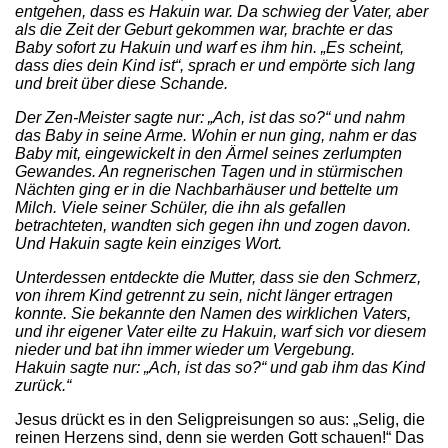
entgehen, dass es Hakuin war. Da schwieg der Vater, aber
als die Zeit der Geburt gekommen war, brachte er das
Baby sofort zu Hakuin und warf es ihm hin. „Es scheint,
dass dies dein Kind ist“, sprach er und empörte sich lang
und breit über diese Schande.
Der Zen-Meister sagte nur: „Ach, ist das so?“ und nahm
das Baby in seine Arme. Wohin er nun ging, nahm er das
Baby mit, eingewickelt in den Ärmel seines zerlumpten
Gewandes. An regnerischen Tagen und in stürmischen
Nächten ging er in die Nachbarhäuser und bettelte um
Milch. Viele seiner Schüler, die ihn als gefallen
betrachteten, wandten sich gegen ihn und zogen davon.
Und Hakuin sagte kein einziges Wort.
Unterdessen entdeckte die Mutter, dass sie den Schmerz,
von ihrem Kind getrennt zu sein, nicht länger ertragen
konnte. Sie bekannte den Namen des wirklichen Vaters,
und ihr eigener Vater eilte zu Hakuin, warf sich vor diesem
nieder und bat ihn immer wieder um Vergebung.
Hakuin sagte nur: „Ach, ist das so?“ und gab ihm das Kind
zurück.“
Jesus drückt es in den Seligpreisungen so aus: „Selig, die
reinen Herzens sind, denn sie werden Gott schauen!“ Das