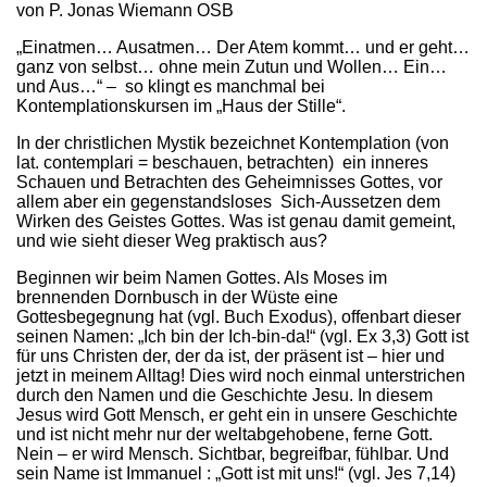
von P. Jonas Wiemann OSB
„Einatmen… Ausatmen… Der Atem kommt… und er geht…
ganz von selbst… ohne mein Zutun und Wollen… Ein…
und Aus…“ – so klingt es manchmal bei
Kontemplationskursen im „Haus der Stille“.
In der christlichen Mystik bezeichnet Kontemplation (von
lat. contemplari = beschauen, betrachten) ein inneres
Schauen und Betrachten des Geheimnisses Gottes, vor
allem aber ein gegenstandsloses Sich-Aussetzen dem
Wirken des Geistes Gottes. Was ist genau damit gemeint,
und wie sieht dieser Weg praktisch aus?
Beginnen wir beim Namen Gottes. Als Moses im
brennenden Dornbusch in der Wüste eine
Gottesbegegnung hat (vgl. Buch Exodus), offenbart dieser
seinen Namen: „Ich bin der Ich-bin-da!“ (vgl. Ex 3,3) Gott ist
für uns Christen der, der da ist, der präsent ist – hier und
jetzt in meinem Alltag! Dies wird noch einmal unterstrichen
durch den Namen und die Geschichte Jesu. In diesem
Jesus wird Gott Mensch, er geht ein in unsere Geschichte
und ist nicht mehr nur der weltabgehobene, ferne Gott.
Nein – er wird Mensch. Sichtbar, begreifbar, fühlbar. Und
sein Name ist Immanuel : „Gott ist mit uns!“ (vgl. Jes 7,14)