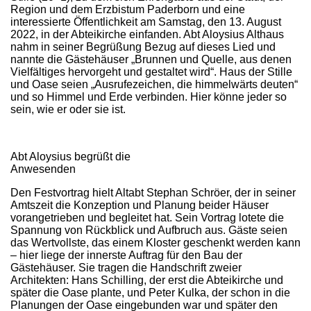
Region und dem Erzbistum Paderborn und eine
interessierte Öffentlichkeit am Samstag, den 13. August
2022, in der Abteikirche einfanden. Abt Aloysius Althaus
nahm in seiner Begrüßung Bezug auf dieses Lied und
nannte die Gästehäuser „Brunnen und Quelle, aus denen
Vielfältiges hervorgeht und gestaltet wird“. Haus der Stille
und Oase seien „Ausrufezeichen, die himmelwärts deuten“
und so Himmel und Erde verbinden. Hier könne jeder so
sein, wie er oder sie ist.
Abt Aloysius begrüßt die
Anwesenden
Den Festvortrag hielt Altabt Stephan Schröer, der in seiner
Amtszeit die Konzeption und Planung beider Häuser
vorangetrieben und begleitet hat. Sein Vortrag lotete die
Spannung von Rückblick und Aufbruch aus. Gäste seien
das Wertvollste, das einem Kloster geschenkt werden kann
– hier liege der innerste Auftrag für den Bau der
Gästehäuser. Sie tragen die Handschrift zweier
Architekten: Hans Schilling, der erst die Abteikirche und
später die Oase plante, und Peter Kulka, der schon in die
Planungen der Oase eingebunden war und später den