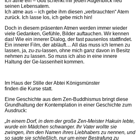
Ich atme ein – Gott schenkt mir jeden Augenblick neu
seinen Lebensatem.
Ich atme aus – ich gebe ihm diesen „verbrauchten“ Atem
zurück. Ich lasse los, ich gebe mich hin!
Doch in diesem präsenten Atmen werden immer wieder
viele Gedanken, Gefühle, Bilder auftauchen. Wir kennen
das! Wie ein innerer Dialog, der fast pausenlos stattfindet.
Ein innerer Film, der abläuft… All das muss ich lernen zu
lassen, ja, zu-zu-lassen, ohne mich ganz davon in Besitz
nehmen zu lassen. So muss ich also in eine innere
Haltung der Ge-lassenheit kommen.
Im Haus der Stille der Abtei Königsmünster
finden die Kurse statt.
Eine Geschichte aus dem Zen-Buddhismus bringt diese
Grundhaltung der Kontemplation in einer Geschichte zum
Ausdruck:
„In einem Dorf, in dem der große Zen-Meister Hakuin lebte,
wurde ein Mädchen schwanger. Ihr Vater wollte sie
zwingen, ihm den Namen ihres Liebhabers zu nennen, und
so sagte sie schließlich, nur um einer Bestrafung zu