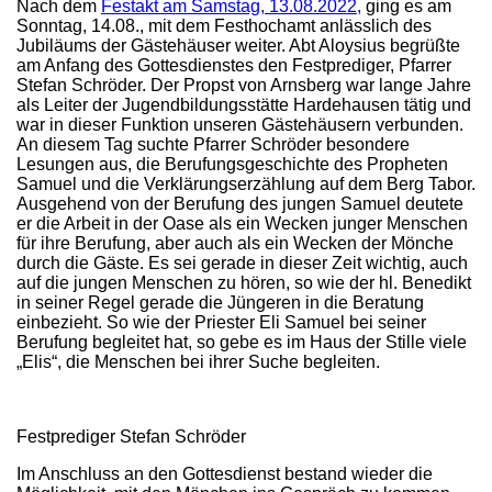
Nach dem
Festakt am Samstag, 13.08.2022,
ging es am
Sonntag, 14.08., mit dem Festhochamt anlässlich des
Jubiläums der Gästehäuser weiter. Abt Aloysius begrüßte
am Anfang des Gottesdienstes den Festprediger, Pfarrer
Stefan Schröder. Der Propst von Arnsberg war lange Jahre
als Leiter der Jugendbildungsstätte Hardehausen tätig und
war in dieser Funktion unseren Gästehäusern verbunden.
An diesem Tag suchte Pfarrer Schröder besondere
Lesungen aus, die Berufungsgeschichte des Propheten
Samuel und die Verklärungserzählung auf dem Berg Tabor.
Ausgehend von der Berufung des jungen Samuel deutete
er die Arbeit in der Oase als ein Wecken junger Menschen
für ihre Berufung, aber auch als ein Wecken der Mönche
durch die Gäste. Es sei gerade in dieser Zeit wichtig, auch
auf die jungen Menschen zu hören, so wie der hl. Benedikt
in seiner Regel gerade die Jüngeren in die Beratung
einbezieht. So wie der Priester Eli Samuel bei seiner
Berufung begleitet hat, so gebe es im Haus der Stille viele
„Elis“, die Menschen bei ihrer Suche begleiten.
Festprediger Stefan Schröder
Im Anschluss an den Gottesdienst bestand wieder die