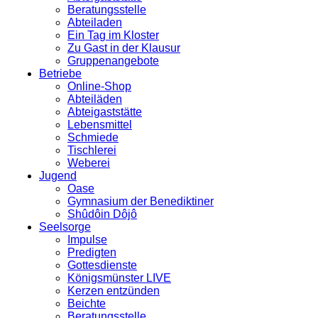
Beratungsstelle
Abteiladen
Ein Tag im Kloster
Zu Gast in der Klausur
Gruppenangebote
Betriebe
Online-Shop
Abteiläden
Abteigaststätte
Lebensmittel
Schmiede
Tischlerei
Weberei
Jugend
Oase
Gymnasium der Benediktiner
Shûdôin Dôjô
Seelsorge
Impulse
Predigten
Gottesdienste
Königsmünster LIVE
Kerzen entzünden
Beichte
Beratungsstelle