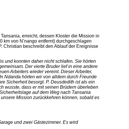
nsania, erreicht, dessen Kloster die Mission in
(50 km von N’nango entfernt) durchgeschlagen
. Christian beschreibt den Ablauf der Ereignisse
ös und konnten daher nicht schlafen. Sie hörten
gemeinsam. Der vierte Bruder lief in eine andere
en Arbeiters wieder vereint. Dieser Arbeiter,
 In Ndanda hörten wir von alldem durch Freunde
e Sicherheit besorgt. P. Deusdedith ist als ein
 Ich wusste, dass er mit seinen Brüdern überleben
er Sicherheitslage auf dem Weg nach Tansania
 unsere Mission zurückkehren können, sobald es
Garage und zwei Gästezimmer. Es wird