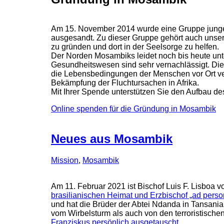
Am 15. November 2014 wurde eine Gruppe junger
ausgesandt. Zu dieser Gruppe gehört auch unser 
zu gründen und dort in der Seelsorge zu helfen.
Der Norden Mosambiks leidet noch bis heute unter
Gesundheitswesen sind sehr vernachlässigt. Di
die Lebensbedingungen der Menschen vor Ort verb
Bekämpfung der Fluchtursachen in Afrika.
Mit Ihrer Spende unterstützen Sie den Aufbau d
Online spenden für die Gründung in Mosambik
Neues aus Mosambik
Mission
,
Mosambik
Am 11. Februar 2021 ist Bischof Luis F. Lisbo
brasilianischen Heimat und Erzbischof „ad pers
und hat die Brüder der Abtei Ndanda in Tansania
vom Wirbelsturm als auch von den terroristische
Franziskus persönlich ausgetauscht.