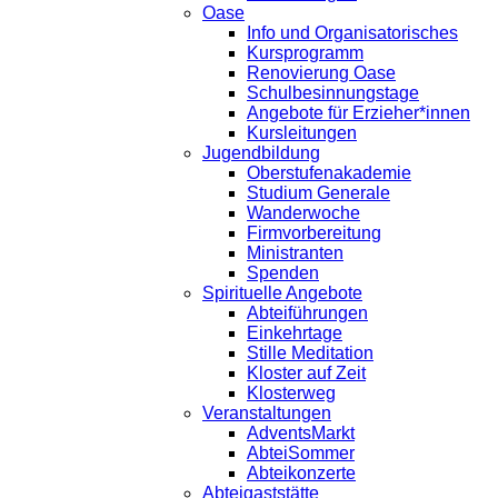
Oase
Info und Organisatorisches
Kursprogramm
Renovierung Oase
Schulbesinnungstage
Angebote für Erzieher*innen
Kursleitungen
Jugendbildung
Oberstufenakademie
Studium Generale
Wanderwoche
Firmvorbereitung
Ministranten
Spenden
Spirituelle Angebote
Abteiführungen
Einkehrtage
Stille Meditation
Kloster auf Zeit
Klosterweg
Veranstaltungen
AdventsMarkt
AbteiSommer
Abteikonzerte
Abteigaststätte