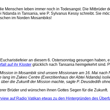
er die Menschen leben immer noch in Todesangst. Die Mitbrüder
tei Ndanda in Tansania, wie P. Sylvanus Kessy schreibt. Sie mö
Menschen im Norden Mosambiks!
r Eucharistiefeier an diesem 6. Ostersonntag gesungen haben, e
all auf ihr Kloster
glücklich nach Tansania heimgekehrt sind. P. 
 Mission in Mosambik sind
unsere Missionare am 16. Mai nach 
e lang im Zakeo
Centre (Exerzitienhaus der Abtei Ndanda) isolie
über die Zukunft der Mission machte, sagte P.
Deusdedith ohne
erer Brüder und wünschen ihnen Gottes Segen für die Zukunft.
rview auf Radio Vatikan etwas zu den Hintergründen des Überfal