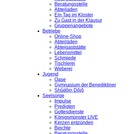
Beratungsstelle
Abteiladen
Ein Tag im Kloster
Zu Gast in der Klausur
Gruppenangebote
Betriebe
Online-Shop
Abteiläden
Abteigaststätte
Lebensmittel
Schmiede
Tischlerei
Weberei
Jugend
Oase
Gymnasium der Benediktiner
Shûdôin Dôjô
Seelsorge
Impulse
Predigten
Gottesdienste
Königsmünster LIVE
Kerzen entzünden
Beichte
Beratungsstelle