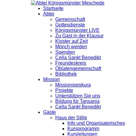
Startseite
Abtei
Gemeinschaft
Gottesdienste
Königsmünster LIVE
Zu Gast in der Klausur
Kloster auf Zeit
Mönch werden
Spenden
Cella Sankt Benedikt
Freundeskreis
Oblatengemeinschaft
Bibliothek
Mission
Missionsprokura
Projekte
Unterstützen Sie uns
Bildung für Tansania
Cella Sankt Benedikt
Gäste
Haus der Stille
Info und Organisatorisches
Kursprogramm
Kursleitungen