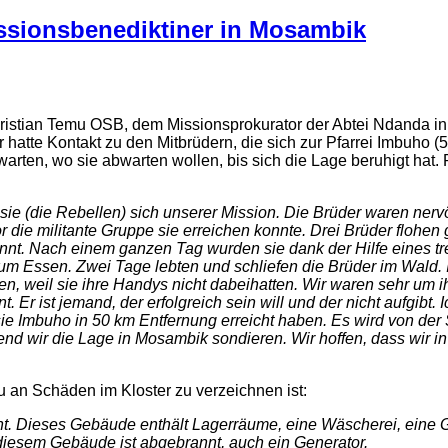
issionsbenediktiner in Mosambik
stian Temu OSB, dem Missionsprokurator der Abtei Ndanda in Ta
hatte Kontakt zu den Mitbrüdern, die sich zur Pfarrei Imbuho 
rten, wo sie abwarten wollen, bis sich die Lage beruhigt hat. P
sie (die Rebellen) sich unserer Mission. Die Brüder waren nerv
 die militante Gruppe sie erreichen konnte. Drei Brüder flohen 
nt. Nach einem ganzen Tag wurden sie dank der Hilfe eines treu
zum Essen. Zwei Tage lebten und schliefen die Brüder im Wald.
n, weil sie ihre Handys nicht dabeihatten. Wir waren sehr um ihr
Er ist jemand, der erfolgreich sein will und der nicht aufgibt.
 sie Imbuho in 50 km Entfernung erreicht haben. Es wird von d
 wir die Lage in Mosambik sondieren. Wir hoffen, dass wir in
u an Schäden im Kloster zu verzeichnen ist:
. Dieses Gebäude enthält Lagerräume, eine Wäscherei, eine 
diesem Gebäude ist abgebrannt, auch ein Generator.