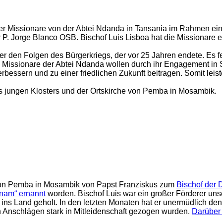
 Missionare von der Abtei Ndanda in Tansania im Rahmen ein
P. Jorge Blanco OSB. Bischof Luis Lisboa hat die Missionare e
 den Folgen des Bürgerkriegs, der vor 25 Jahren endete. Es fehl
e Missionare der Abtei Ndanda wollen durch ihr Engagement i
essern und zu einer friedlichen Zukunft beitragen. Somit leist
es jungen Klosters und der Ortskirche von Pemba in Mosambik.
a von Pemba in Mosambik von Papst Franziskus zum
Bischof der 
onam“ ernannt
worden. Bischof Luis war ein großer Förderer uns
 ins Land geholt. In den letzten Monaten hat er unermüdlich d
n Anschlägen stark in Mitleidenschaft gezogen wurden.
Darüber 