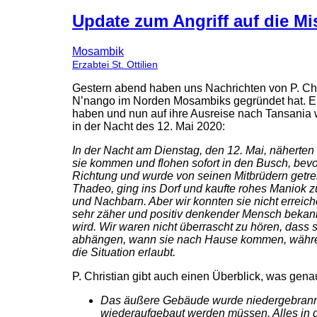
Update zum Angriff auf die M
Mosambik
Erzabtei St. Ottilien
Gestern abend haben uns Nachrichten von P. Chri
N’nango im Norden Mosambiks gegründet hat. Er 
haben und nun auf ihre Ausreise nach Tansania wa
in der Nacht des 12. Mai 2020:
In der Nacht am Dienstag, den 12. Mai, näherten 
sie kommen und flohen sofort in den Busch, bevor
Richtung und wurde von seinen Mitbrüdern getren
Thadeo, ging ins Dorf und kaufte rohes Maniok 
und Nachbarn. Aber wir konnten sie nicht erreiche
sehr zäher und positiv denkender Mensch bekannt. 
wird. Wir waren nicht überrascht zu hören, dass
abhängen, wann sie nach Hause kommen, während
die Situation erlaubt.
P. Christian gibt auch einen Überblick, was gena
Das äußere Gebäude wurde niedergebrannt
wiederaufgebaut werden müssen. Alles in 