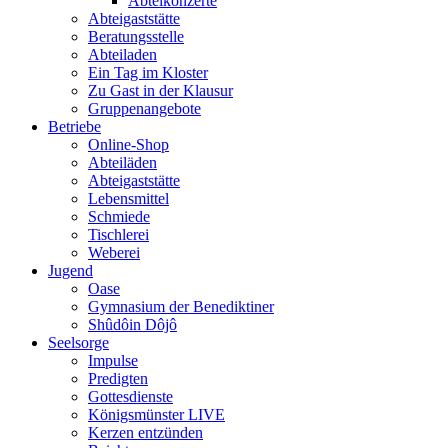
Abteikonzerte
Abteigaststätte
Beratungsstelle
Abteiladen
Ein Tag im Kloster
Zu Gast in der Klausur
Gruppenangebote
Betriebe
Online-Shop
Abteiläden
Abteigaststätte
Lebensmittel
Schmiede
Tischlerei
Weberei
Jugend
Oase
Gymnasium der Benediktiner
Shûdôin Dôjô
Seelsorge
Impulse
Predigten
Gottesdienste
Königsmünster LIVE
Kerzen entzünden