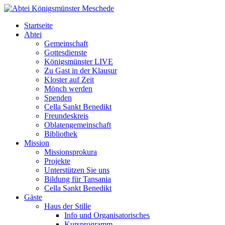
Startseite
Abtei
Gemeinschaft
Gottesdienste
Königsmünster LIVE
Zu Gast in der Klausur
Kloster auf Zeit
Mönch werden
Spenden
Cella Sankt Benedikt
Freundeskreis
Oblatengemeinschaft
Bibliothek
Mission
Missionsprokura
Projekte
Unterstützen Sie uns
Bildung für Tansania
Cella Sankt Benedikt
Gäste
Haus der Stille
Info und Organisatorisches
Kursprogramm