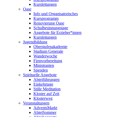
Kursleitungen
Oase
Info und Organisatorisches
Kursprogramm
Renovierung Oase
Schulbesinnungstage
Angebote für Erzieher*innen
Kursleitungen
Jugendbildung
Oberstufenakademie
Studium Generale
Wanderwoche
Firmvorbereitung
Ministranten
Spenden
Spirituelle Angebote
Abteiführungen
Einkehrtage
Stille Meditation
Kloster auf Zeit
Klosterweg
Veranstaltungen
AdventsMarkt
AbteiSommer