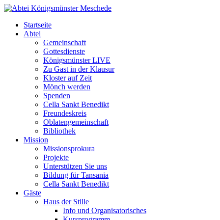
Startseite
Abtei
Gemeinschaft
Gottesdienste
Königsmünster LIVE
Zu Gast in der Klausur
Kloster auf Zeit
Mönch werden
Spenden
Cella Sankt Benedikt
Freundeskreis
Oblatengemeinschaft
Bibliothek
Mission
Missionsprokura
Projekte
Unterstützen Sie uns
Bildung für Tansania
Cella Sankt Benedikt
Gäste
Haus der Stille
Info und Organisatorisches
Kursprogramm