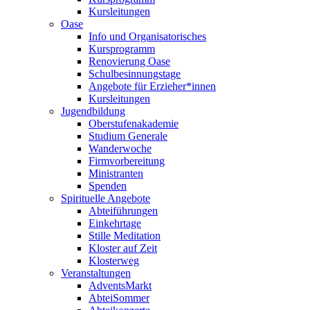
Kursleitungen
Oase
Info und Organisatorisches
Kursprogramm
Renovierung Oase
Schulbesinnungstage
Angebote für Erzieher*innen
Kursleitungen
Jugendbildung
Oberstufenakademie
Studium Generale
Wanderwoche
Firmvorbereitung
Ministranten
Spenden
Spirituelle Angebote
Abteiführungen
Einkehrtage
Stille Meditation
Kloster auf Zeit
Klosterweg
Veranstaltungen
AdventsMarkt
AbteiSommer