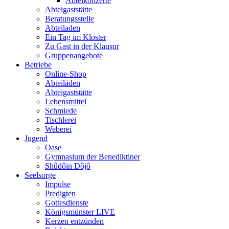
Abteikonzerte
Abteigaststätte
Beratungsstelle
Abteiladen
Ein Tag im Kloster
Zu Gast in der Klausur
Gruppenangebote
Betriebe
Online-Shop
Abteiläden
Abteigaststätte
Lebensmittel
Schmiede
Tischlerei
Weberei
Jugend
Oase
Gymnasium der Benediktiner
Shûdôin Dôjô
Seelsorge
Impulse
Predigten
Gottesdienste
Königsmünster LIVE
Kerzen entzünden