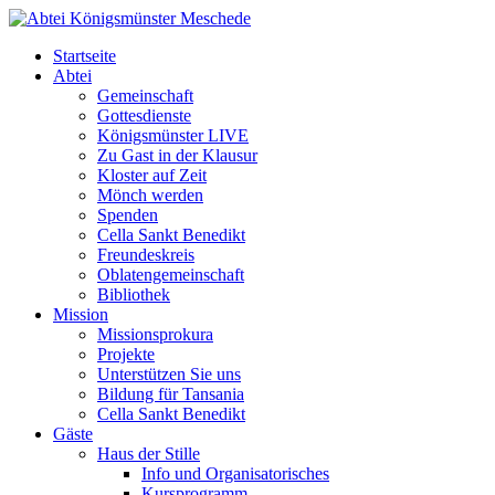
Startseite
Abtei
Gemeinschaft
Gottesdienste
Königsmünster LIVE
Zu Gast in der Klausur
Kloster auf Zeit
Mönch werden
Spenden
Cella Sankt Benedikt
Freundeskreis
Oblatengemeinschaft
Bibliothek
Mission
Missionsprokura
Projekte
Unterstützen Sie uns
Bildung für Tansania
Cella Sankt Benedikt
Gäste
Haus der Stille
Info und Organisatorisches
Kursprogramm