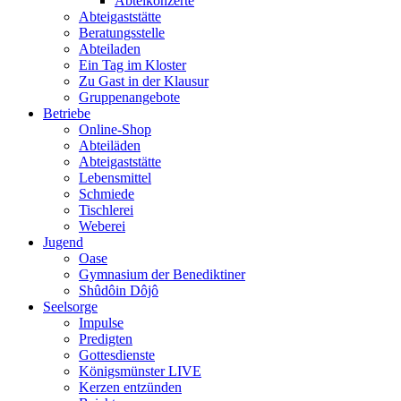
Abteikonzerte
Abteigaststätte
Beratungsstelle
Abteiladen
Ein Tag im Kloster
Zu Gast in der Klausur
Gruppenangebote
Betriebe
Online-Shop
Abteiläden
Abteigaststätte
Lebensmittel
Schmiede
Tischlerei
Weberei
Jugend
Oase
Gymnasium der Benediktiner
Shûdôin Dôjô
Seelsorge
Impulse
Predigten
Gottesdienste
Königsmünster LIVE
Kerzen entzünden