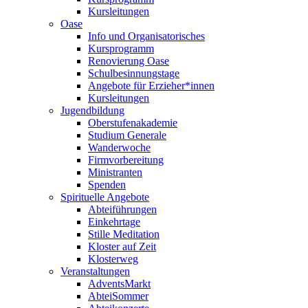
Kursleitungen
Oase
Info und Organisatorisches
Kursprogramm
Renovierung Oase
Schulbesinnungstage
Angebote für Erzieher*innen
Kursleitungen
Jugendbildung
Oberstufenakademie
Studium Generale
Wanderwoche
Firmvorbereitung
Ministranten
Spenden
Spirituelle Angebote
Abteiführungen
Einkehrtage
Stille Meditation
Kloster auf Zeit
Klosterweg
Veranstaltungen
AdventsMarkt
AbteiSommer