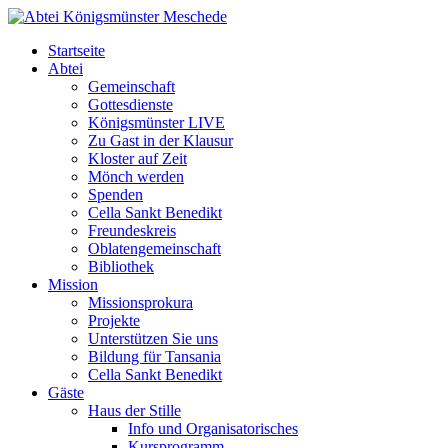
Startseite
Abtei
Gemeinschaft
Gottesdienste
Königsmünster LIVE
Zu Gast in der Klausur
Kloster auf Zeit
Mönch werden
Spenden
Cella Sankt Benedikt
Freundeskreis
Oblatengemeinschaft
Bibliothek
Mission
Missionsprokura
Projekte
Unterstützen Sie uns
Bildung für Tansania
Cella Sankt Benedikt
Gäste
Haus der Stille
Info und Organisatorisches
Kursprogramm