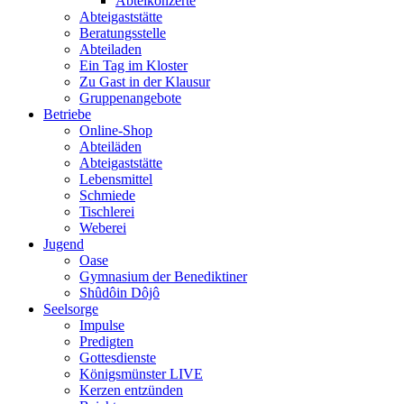
Abteikonzerte
Abteigaststätte
Beratungsstelle
Abteiladen
Ein Tag im Kloster
Zu Gast in der Klausur
Gruppenangebote
Betriebe
Online-Shop
Abteiläden
Abteigaststätte
Lebensmittel
Schmiede
Tischlerei
Weberei
Jugend
Oase
Gymnasium der Benediktiner
Shûdôin Dôjô
Seelsorge
Impulse
Predigten
Gottesdienste
Königsmünster LIVE
Kerzen entzünden