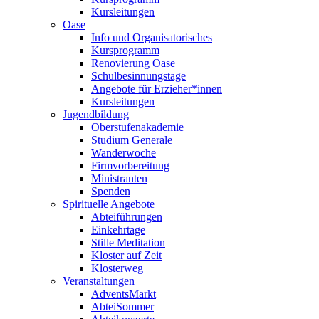
Kursleitungen
Oase
Info und Organisatorisches
Kursprogramm
Renovierung Oase
Schulbesinnungstage
Angebote für Erzieher*innen
Kursleitungen
Jugendbildung
Oberstufenakademie
Studium Generale
Wanderwoche
Firmvorbereitung
Ministranten
Spenden
Spirituelle Angebote
Abteiführungen
Einkehrtage
Stille Meditation
Kloster auf Zeit
Klosterweg
Veranstaltungen
AdventsMarkt
AbteiSommer