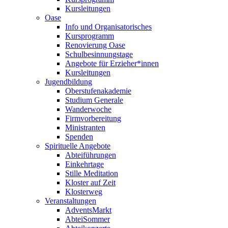
Kursleitungen
Oase
Info und Organisatorisches
Kursprogramm
Renovierung Oase
Schulbesinnungstage
Angebote für Erzieher*innen
Kursleitungen
Jugendbildung
Oberstufenakademie
Studium Generale
Wanderwoche
Firmvorbereitung
Ministranten
Spenden
Spirituelle Angebote
Abteiführungen
Einkehrtage
Stille Meditation
Kloster auf Zeit
Klosterweg
Veranstaltungen
AdventsMarkt
AbteiSommer