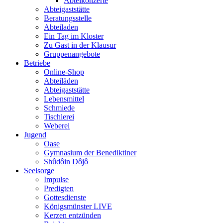
Abteikonzerte
Abteigaststätte
Beratungsstelle
Abteiladen
Ein Tag im Kloster
Zu Gast in der Klausur
Gruppenangebote
Betriebe
Online-Shop
Abteiläden
Abteigaststätte
Lebensmittel
Schmiede
Tischlerei
Weberei
Jugend
Oase
Gymnasium der Benediktiner
Shûdôin Dôjô
Seelsorge
Impulse
Predigten
Gottesdienste
Königsmünster LIVE
Kerzen entzünden