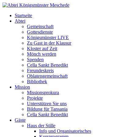
Startseite
Abtei
Gemeinschaft
Gottesdienste
Königsmünster LIVE
Zu Gast in der Klausur
Kloster auf Zeit
Mönch werden
Spenden
Cella Sankt Benedikt
Freundeskreis
Oblatengemeinschaft
Bibliothek
Mission
Missionsprokura
Projekte
Unterstützen Sie uns
Bildung für Tansania
Cella Sankt Benedikt
Gäste
Haus der Stille
Info und Organisatorisches
Kursprogramm