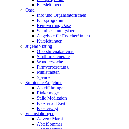
Kursleitungen
Oase
Info und Organisatorisches
Kursprogramm
Renovierung Oase
Schulbesinnungstage
Angebote für Erzieher*innen
Kursleitungen
Jugendbildung
Oberstufenakademie
Studium Generale
Wanderwoche
Firmvorbereitung
Ministranten
Spenden
Spirituelle Angebote
Abteiführungen
Einkehrtage
Stille Meditation
Kloster auf Zeit
Klosterweg
Veranstaltungen
AdventsMarkt
AbteiSommer