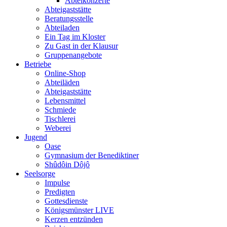
Abteikonzerte
Abteigaststätte
Beratungsstelle
Abteiladen
Ein Tag im Kloster
Zu Gast in der Klausur
Gruppenangebote
Betriebe
Online-Shop
Abteiläden
Abteigaststätte
Lebensmittel
Schmiede
Tischlerei
Weberei
Jugend
Oase
Gymnasium der Benediktiner
Shûdôin Dôjô
Seelsorge
Impulse
Predigten
Gottesdienste
Königsmünster LIVE
Kerzen entzünden