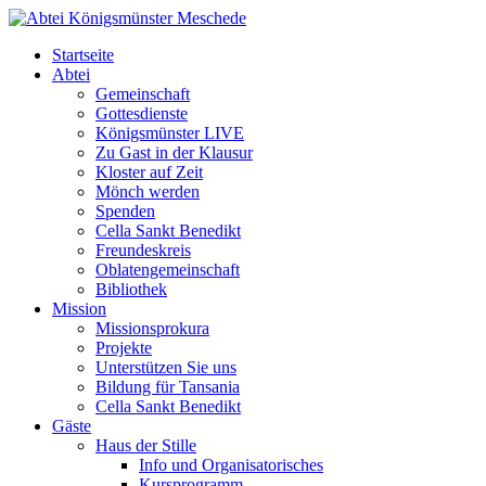
Startseite
Abtei
Gemeinschaft
Gottesdienste
Königsmünster LIVE
Zu Gast in der Klausur
Kloster auf Zeit
Mönch werden
Spenden
Cella Sankt Benedikt
Freundeskreis
Oblatengemeinschaft
Bibliothek
Mission
Missionsprokura
Projekte
Unterstützen Sie uns
Bildung für Tansania
Cella Sankt Benedikt
Gäste
Haus der Stille
Info und Organisatorisches
Kursprogramm