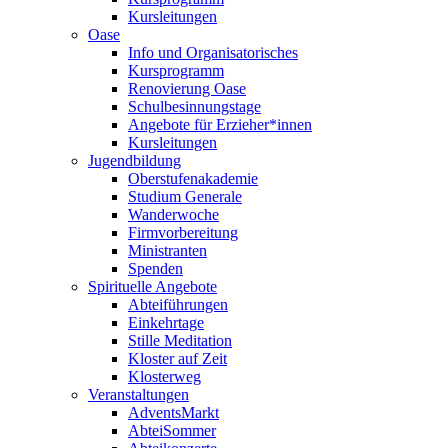
Kursleitungen
Oase
Info und Organisatorisches
Kursprogramm
Renovierung Oase
Schulbesinnungstage
Angebote für Erzieher*innen
Kursleitungen
Jugendbildung
Oberstufenakademie
Studium Generale
Wanderwoche
Firmvorbereitung
Ministranten
Spenden
Spirituelle Angebote
Abteiführungen
Einkehrtage
Stille Meditation
Kloster auf Zeit
Klosterweg
Veranstaltungen
AdventsMarkt
AbteiSommer