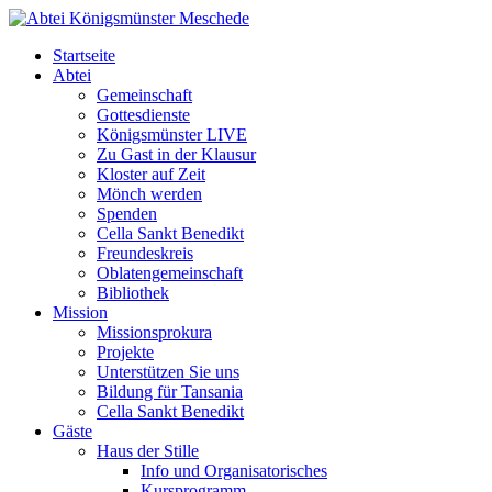
Startseite
Abtei
Gemeinschaft
Gottesdienste
Königsmünster LIVE
Zu Gast in der Klausur
Kloster auf Zeit
Mönch werden
Spenden
Cella Sankt Benedikt
Freundeskreis
Oblatengemeinschaft
Bibliothek
Mission
Missionsprokura
Projekte
Unterstützen Sie uns
Bildung für Tansania
Cella Sankt Benedikt
Gäste
Haus der Stille
Info und Organisatorisches
Kursprogramm