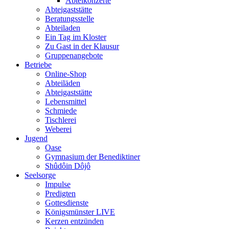
Abteikonzerte
Abteigaststätte
Beratungsstelle
Abteiladen
Ein Tag im Kloster
Zu Gast in der Klausur
Gruppenangebote
Betriebe
Online-Shop
Abteiläden
Abteigaststätte
Lebensmittel
Schmiede
Tischlerei
Weberei
Jugend
Oase
Gymnasium der Benediktiner
Shûdôin Dôjô
Seelsorge
Impulse
Predigten
Gottesdienste
Königsmünster LIVE
Kerzen entzünden