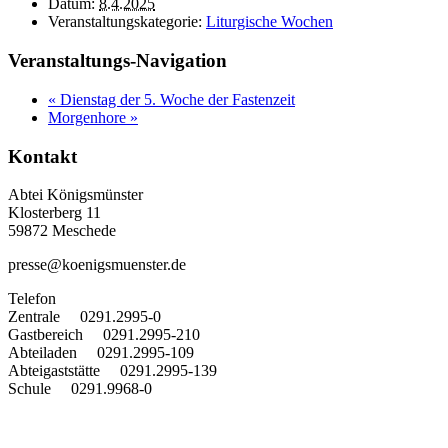
Datum:
8.4.2025
Veranstaltungskategorie:
Liturgische Wochen
Veranstaltungs-Navigation
«
Dienstag der 5. Woche der Fastenzeit
Morgenhore
»
Kontakt
Abtei Königsmünster
Klosterberg 11
59872 Meschede
presse@koenigsmuenster.de
T
elefon
Zentrale 0291.2995-0
Gastbereich 0291.2995-210
Abteiladen 0291.2995-109
Abteigaststätte 0291.2995-139
Schule 0291.9968-0