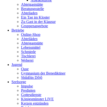
Abteikonzerte
Abteigaststätte
Beratungsstelle
Abteiladen
Ein Tag im Kloster
Zu Gast in der Klausur
Gruppenangebote
Betriebe
Online-Shop
Abteiläden
Abteigaststätte
Lebensmittel
Schmiede
Tischlerei
Weberei
Jugend
Oase
Gymnasium der Benediktiner
Shûdôin Dôjô
Seelsorge
Impulse
Predigten
Gottesdienste
Königsmünster LIVE
Kerzen entzünden