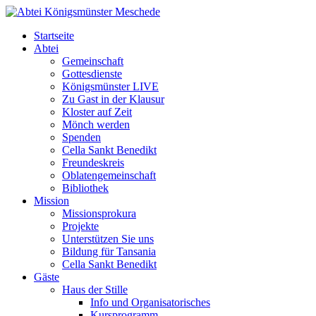
Startseite
Abtei
Gemeinschaft
Gottesdienste
Königsmünster LIVE
Zu Gast in der Klausur
Kloster auf Zeit
Mönch werden
Spenden
Cella Sankt Benedikt
Freundeskreis
Oblatengemeinschaft
Bibliothek
Mission
Missionsprokura
Projekte
Unterstützen Sie uns
Bildung für Tansania
Cella Sankt Benedikt
Gäste
Haus der Stille
Info und Organisatorisches
Kursprogramm