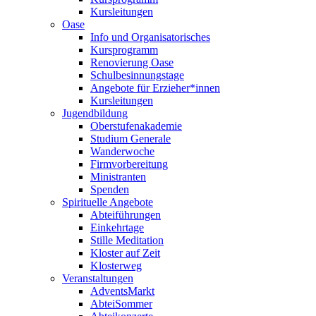
Kursleitungen
Oase
Info und Organisatorisches
Kursprogramm
Renovierung Oase
Schulbesinnungstage
Angebote für Erzieher*innen
Kursleitungen
Jugendbildung
Oberstufenakademie
Studium Generale
Wanderwoche
Firmvorbereitung
Ministranten
Spenden
Spirituelle Angebote
Abteiführungen
Einkehrtage
Stille Meditation
Kloster auf Zeit
Klosterweg
Veranstaltungen
AdventsMarkt
AbteiSommer