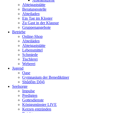
Abteikonzerte
Abteigaststätte
Beratungsstelle
Abteiladen
Ein Tag im Kloster
Zu Gast in der Klausur
Gruppenangebote
Betriebe
Online-Shop
Abteiläden
Abteigaststätte
Lebensmittel
Schmiede
Tischlerei
Weberei
Jugend
Oase
Gymnasium der Benediktiner
Shûdôin Dôjô
Seelsorge
Impulse
Predigten
Gottesdienste
Königsmünster LIVE
Kerzen entzünden