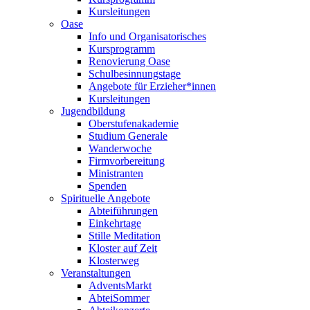
Kursleitungen
Oase
Info und Organisatorisches
Kursprogramm
Renovierung Oase
Schulbesinnungstage
Angebote für Erzieher*innen
Kursleitungen
Jugendbildung
Oberstufenakademie
Studium Generale
Wanderwoche
Firmvorbereitung
Ministranten
Spenden
Spirituelle Angebote
Abteiführungen
Einkehrtage
Stille Meditation
Kloster auf Zeit
Klosterweg
Veranstaltungen
AdventsMarkt
AbteiSommer