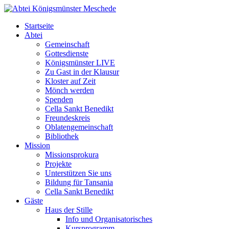
Startseite
Abtei
Gemeinschaft
Gottesdienste
Königsmünster LIVE
Zu Gast in der Klausur
Kloster auf Zeit
Mönch werden
Spenden
Cella Sankt Benedikt
Freundeskreis
Oblatengemeinschaft
Bibliothek
Mission
Missionsprokura
Projekte
Unterstützen Sie uns
Bildung für Tansania
Cella Sankt Benedikt
Gäste
Haus der Stille
Info und Organisatorisches
Kursprogramm