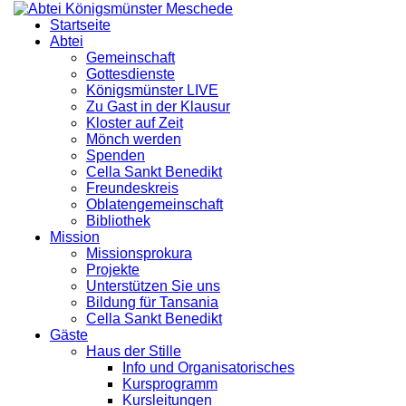
Startseite
Abtei
Gemeinschaft
Gottesdienste
Königsmünster LIVE
Zu Gast in der Klausur
Kloster auf Zeit
Mönch werden
Spenden
Cella Sankt Benedikt
Freundeskreis
Oblatengemeinschaft
Bibliothek
Mission
Missionsprokura
Projekte
Unterstützen Sie uns
Bildung für Tansania
Cella Sankt Benedikt
Gäste
Haus der Stille
Info und Organisatorisches
Kursprogramm
Kursleitungen