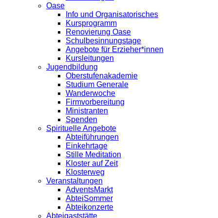
Oase
Info und Organisatorisches
Kursprogramm
Renovierung Oase
Schulbesinnungstage
Angebote für Erzieher*innen
Kursleitungen
Jugendbildung
Oberstufenakademie
Studium Generale
Wanderwoche
Firmvorbereitung
Ministranten
Spenden
Spirituelle Angebote
Abteiführungen
Einkehrtage
Stille Meditation
Kloster auf Zeit
Klosterweg
Veranstaltungen
AdventsMarkt
AbteiSommer
Abteikonzerte
Abteigaststätte