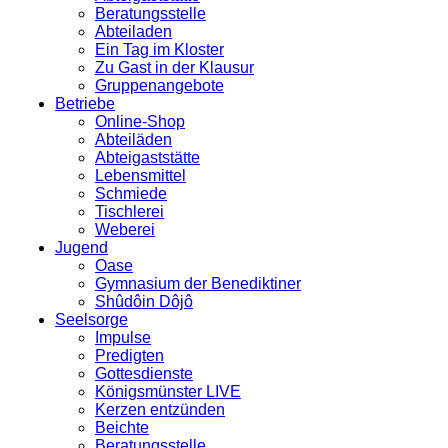
Beratungsstelle
Abteiladen
Ein Tag im Kloster
Zu Gast in der Klausur
Gruppenangebote
Betriebe
Online-Shop
Abteiläden
Abteigaststätte
Lebensmittel
Schmiede
Tischlerei
Weberei
Jugend
Oase
Gymnasium der Benediktiner
Shûdôin Dôjô
Seelsorge
Impulse
Predigten
Gottesdienste
Königsmünster LIVE
Kerzen entzünden
Beichte
Beratungsstelle