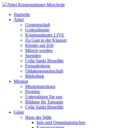
Startseite
Abtei
Gemeinschaft
Gottesdienste
Königsmünster LIVE
Zu Gast in der Klausur
Kloster auf Zeit
Mönch werden
Spenden
Cella Sankt Benedikt
Freundeskreis
Oblatengemeinschaft
Bibliothek
Mission
Missionsprokura
Projekte
Unterstützen Sie uns
Bildung für Tansania
Cella Sankt Benedikt
Gäste
Haus der Stille
Info und Organisatorisches
Kursprogramm