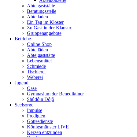
Abteikonzerte
Abteigaststätte
Beratungsstelle
Abteiladen
Ein Tag im Kloster
Zu Gast in der Klausur
Gruppenangebote
Betriebe
Online-Shop
Abteiläden
Abteigaststätte
Lebensmittel
Schmiede
Tischlerei
Weberei
Jugend
Oase
Gymnasium der Benediktiner
Shûdôin Dôjô
Seelsorge
Impulse
Predigten
Gottesdienste
Königsmünster LIVE
Kerzen entzünden