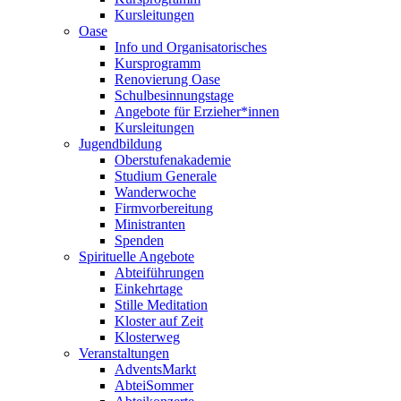
Kursleitungen
Oase
Info und Organisatorisches
Kursprogramm
Renovierung Oase
Schulbesinnungstage
Angebote für Erzieher*innen
Kursleitungen
Jugendbildung
Oberstufenakademie
Studium Generale
Wanderwoche
Firmvorbereitung
Ministranten
Spenden
Spirituelle Angebote
Abteiführungen
Einkehrtage
Stille Meditation
Kloster auf Zeit
Klosterweg
Veranstaltungen
AdventsMarkt
AbteiSommer