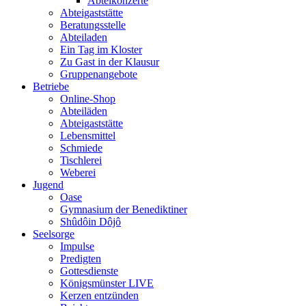
Abteikonzerte
Abteigaststätte
Beratungsstelle
Abteiladen
Ein Tag im Kloster
Zu Gast in der Klausur
Gruppenangebote
Betriebe
Online-Shop
Abteiläden
Abteigaststätte
Lebensmittel
Schmiede
Tischlerei
Weberei
Jugend
Oase
Gymnasium der Benediktiner
Shûdôin Dôjô
Seelsorge
Impulse
Predigten
Gottesdienste
Königsmünster LIVE
Kerzen entzünden