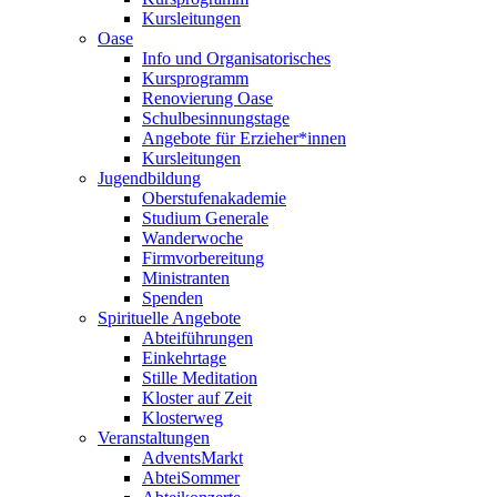
Kursleitungen
Oase
Info und Organisatorisches
Kursprogramm
Renovierung Oase
Schulbesinnungstage
Angebote für Erzieher*innen
Kursleitungen
Jugendbildung
Oberstufenakademie
Studium Generale
Wanderwoche
Firmvorbereitung
Ministranten
Spenden
Spirituelle Angebote
Abteiführungen
Einkehrtage
Stille Meditation
Kloster auf Zeit
Klosterweg
Veranstaltungen
AdventsMarkt
AbteiSommer