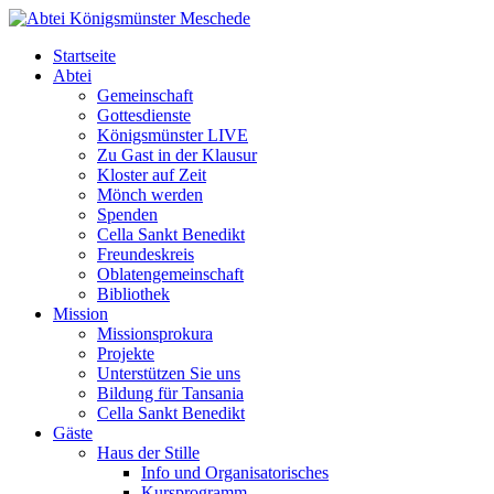
Startseite
Abtei
Gemeinschaft
Gottesdienste
Königsmünster LIVE
Zu Gast in der Klausur
Kloster auf Zeit
Mönch werden
Spenden
Cella Sankt Benedikt
Freundeskreis
Oblatengemeinschaft
Bibliothek
Mission
Missionsprokura
Projekte
Unterstützen Sie uns
Bildung für Tansania
Cella Sankt Benedikt
Gäste
Haus der Stille
Info und Organisatorisches
Kursprogramm