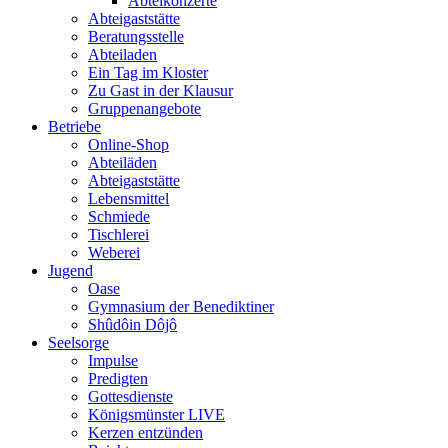
Abteikonzerte
Abteigaststätte
Beratungsstelle
Abteiladen
Ein Tag im Kloster
Zu Gast in der Klausur
Gruppenangebote
Betriebe
Online-Shop
Abteiläden
Abteigaststätte
Lebensmittel
Schmiede
Tischlerei
Weberei
Jugend
Oase
Gymnasium der Benediktiner
Shûdôin Dôjô
Seelsorge
Impulse
Predigten
Gottesdienste
Königsmünster LIVE
Kerzen entzünden