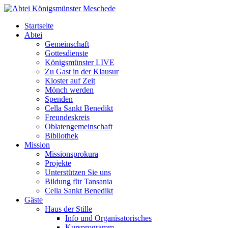
Startseite
Abtei
Gemeinschaft
Gottesdienste
Königsmünster LIVE
Zu Gast in der Klausur
Kloster auf Zeit
Mönch werden
Spenden
Cella Sankt Benedikt
Freundeskreis
Oblatengemeinschaft
Bibliothek
Mission
Missionsprokura
Projekte
Unterstützen Sie uns
Bildung für Tansania
Cella Sankt Benedikt
Gäste
Haus der Stille
Info und Organisatorisches
Kursprogramm