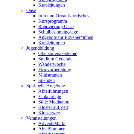
Kursleitungen
Oase
Info und Organisatorisches
Kursprogramm
Renovierung Oase
Schulbesinnungstage
Angebote für Erzieher*innen
Kursleitungen
Jugendbildung
Oberstufenakademie
Studium Generale
Wanderwoche
Firmvorbereitung
Ministranten
Spenden
Spirituelle Angebote
Abteiführungen
Einkehrtage
Stille Meditation
Kloster auf Zeit
Klosterweg
Veranstaltungen
AdventsMarkt
AbteiSommer